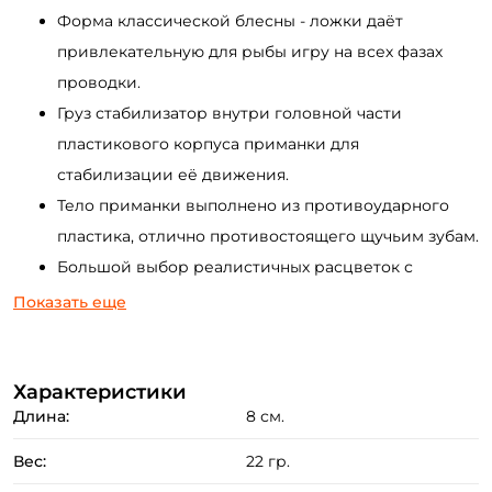
Форма классической блесны - ложки даёт
привлекательную для рыбы игру на всех фазах
проводки.
Груз стабилизатор внутри головной части
пластикового корпуса приманки для
стабилизации её движения.
Тело приманки выполнено из противоударного
пластика, отлично противостоящего щучьим зубам.
Большой выбор реалистичных расцветок с
имитацией рыбьей чешуи и глаз (яркие и
Показать еще
натуральные варианты).
Мощный и острый одинарный крючок с жесткой
Характеристики
фиксацией и проволочной защитой.
Длина:
8 см.
В серии имеются блёсны разного размера и
массы, под различные условия ловли.
Вес:
22 гр.
Создать аккаунт