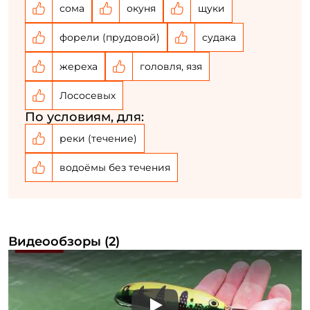
сома
окуня
щуки
У меня уже есть аккаунт
форели (прудовой)
судака
жереха
головля, язя
Лососевых
По условиям, для:
реки (течение)
водоёмы без течения
Видеообзоры (2)