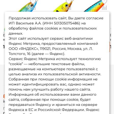
Продолжая использовать сайт, Вы даете согласие
ИП Васильев А.А. (ИНН 501305075486) на
обработку файлов cookies и пользовательских
данных.
Блесна
Блесна
Блесна
Б
Этот сайт использует сервис веб-аналитики
колеблющаяся
колеблющаяся
колеблющаяся
к
Яндекс Метрика, предоставляемый компанией
Rapala Minnow
Rapala Minnow
Kuusamo Rasanen
K
1 230 ₽
1 230 ₽
1 050 ₽
1
Spoon 8см. 22гр.
Spoon RMS08-
70/10 7см. 10гр.
70
ООО «ЯНДЕКС», 119021, Россия, Москва, ул. Л.
BSH
FYBT
BL/BLU/Fye/FR-S
F
Толстого, 16 (далее — Яндекс).
Сервис Яндекс Метрика использует технологию
“cookie” — небольшие текстовые файлы,
размещаемые на компьютере пользователей с
целью анализа их пользовательской активности.
Информация
Собранная при помощи cookie информация не
может идентифицировать вас, однако может
помочь нам улучшить работу нашего сайта.
О магазине
Информация об использовании вами данного
8 (495) 532-77-88
Доставка
сайта, собранная при помощи cookie, будет
info@foxfishing.ru
Оплата
передаваться Яндексу и храниться на сервере
Fox-bonus
По вопросам с заказом
Яндекса в ЕС и Российской Федерации. Яндекс
Гуру
г. Москва,
ул. Плеханова д.7