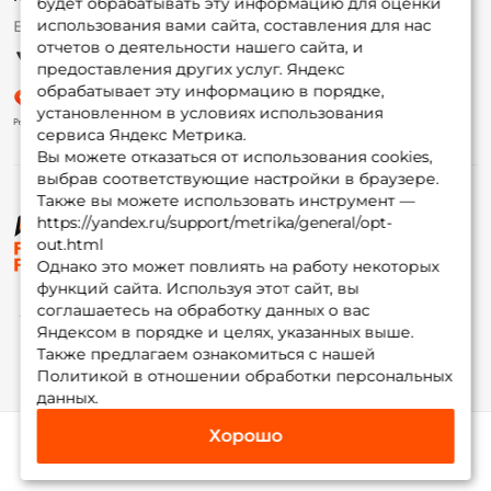
будет обрабатывать эту информацию для оценки
использования вами сайта, составления для нас
Ежедневно 10:00 до 20:00
Партнерская программа
отчетов о деятельности нашего сайта, и
предоставления других услуг. Яндекс
обрабатывает эту информацию в порядке,
установленном в условиях использования
сервиса Яндекс Метрика.
Вы можете отказаться от использования cookies,
выбрав соответствующие настройки в браузере.
Также вы можете использовать инструмент —
https://yandex.ru/support/metrika/general/opt-
© ФоксФишинг, 2009-2026
out.html
Однако это может повлиять на работу некоторых
функций сайта. Используя этот сайт, вы
соглашаетесь на обработку данных о вас
Яндексом в порядке и целях, указанных выше.
Также предлагаем ознакомиться с нашей
Политикой в отношении обработки персональных
данных.
Хорошо
Каталог
Избранное
Корзина
Инфо
Мой Fox