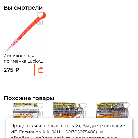
Вы смотрели
Силиконовая
приманка Lucky
John Pro Series
275 ₽
Floating Trout Slug
2.5 52 6.35см. 10шт.
Похожие товары
Продолжая использовать сайт, Вы даете согласие
ИП Васильев А.А. (ИНН 501305075486) на