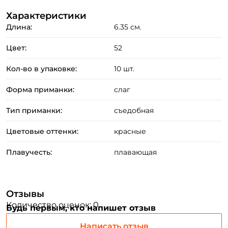
Характеристики
Длина:
6.35 см.
Цвет:
52
Кол-во в упаковке:
10 шт.
Форма приманки:
слаг
Тип приманки:
съедобная
Цветовые оттенки:
красные
Плавучесть:
плавающая
Создать аккаунт
Отзывы
Количество оценок: 0
Будь первым, кто напишет отзыв
Написать отзыв