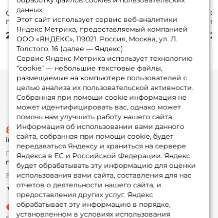
обработку файлов cookies и пользовательских
данных.
Силиконовая
Силиконовая
Силиконовая
С
Этот сайт использует сервис веб-аналитики
приманка Pontoon
приманка Pontoon
приманка Pontoon
п
Яндекс Метрика, предоставляемый компанией
21 Homunculures
21 Homunculures
21 Homunculures
2
275 ₽
275 ₽
275 ₽
2
Jilt 1.5 №113 3.8см.
Jilt 2 №102 5см.
Jilt 2 №104 5см.
Ji
ООО «ЯНДЕКС», 119021, Россия, Москва, ул. Л.
9шт.
8шт.
8шт.
8ш
Толстого, 16 (далее — Яндекс).
Сервис Яндекс Метрика использует технологию
“cookie” — небольшие текстовые файлы,
размещаемые на компьютере пользователей с
целью анализа их пользовательской активности.
Информация
Собранная при помощи cookie информация не
может идентифицировать вас, однако может
помочь нам улучшить работу нашего сайта.
О магазине
Информация об использовании вами данного
8 (495) 532-77-88
Доставка
сайта, собранная при помощи cookie, будет
info@foxfishing.ru
Оплата
передаваться Яндексу и храниться на сервере
Fox-bonus
По вопросам с заказом
Яндекса в ЕС и Российской Федерации. Яндекс
Гуру
г. Москва,
ул. Плеханова д.7
будет обрабатывать эту информацию для оценки
использования вами сайта, составления для нас
Ежедневно 10:00 до 20:00
Партнерская программа
отчетов о деятельности нашего сайта, и
предоставления других услуг. Яндекс
обрабатывает эту информацию в порядке,
установленном в условиях использования