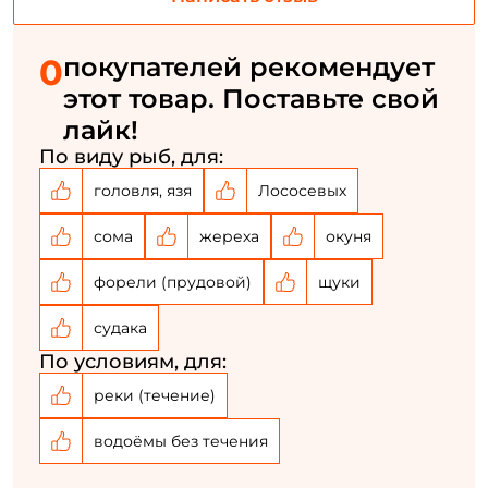
ФИО: *
0
покупателей рекомендует
Email: *
этот товар. Поставьте свой
лайк!
Номер телефона: *
По виду рыб, для:
головля, язя
Лососевых
Придумайте пароль: *
сома
жереха
окуня
Повторите пароль: *
форели (прудовой)
щуки
Заполняя данную форму вы соглашаетесь на обработку
судака
персональных данных
По условиям, для:
Создать аккаунт
реки (течение)
водоёмы без течения
У меня уже есть аккаунт