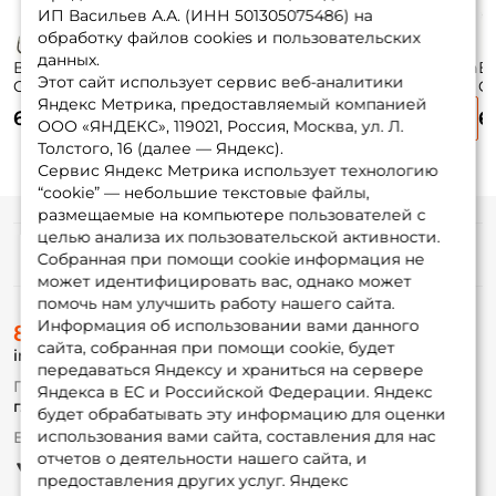
ИП Васильев А.А. (ИНН 501305075486) на
обработку файлов cookies и пользовательских
данных.
Воблер Lucky John
Воблер Lucky John
Воблер Lucky John
Во
Этот сайт использует сервис веб-аналитики
Original Pilot 4,5см.
Original Pilot 6,5см.
Original Pilot 6,5см.
Ch
Яндекс Метрика, предоставляемый компанией
7гр. 009 до 2,5м.
19гр. 003 до 2,5м.
19гр. 007 до 2,5м.
21
640 ₽
655 ₽
655 ₽
6
floating
floating
floating
1,
ООО «ЯНДЕКС», 119021, Россия, Москва, ул. Л.
Толстого, 16 (далее — Яндекс).
Сервис Яндекс Метрика использует технологию
“cookie” — небольшие текстовые файлы,
размещаемые на компьютере пользователей с
целью анализа их пользовательской активности.
Информация
Собранная при помощи cookie информация не
может идентифицировать вас, однако может
помочь нам улучшить работу нашего сайта.
О магазине
Информация об использовании вами данного
8 (495) 532-77-88
Доставка
сайта, собранная при помощи cookie, будет
info@foxfishing.ru
Оплата
передаваться Яндексу и храниться на сервере
Fox-bonus
По вопросам с заказом
Яндекса в ЕС и Российской Федерации. Яндекс
Гуру
г. Москва,
ул. Плеханова д.7
будет обрабатывать эту информацию для оценки
использования вами сайта, составления для нас
Ежедневно 10:00 до 20:00
Партнерская программа
отчетов о деятельности нашего сайта, и
предоставления других услуг. Яндекс