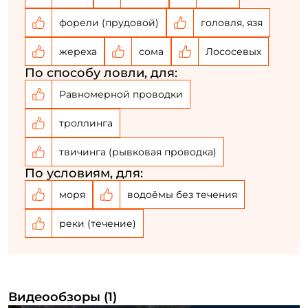
форели (прудовой)
головля, язя
Повторите пароль: *
жереха
сома
Лососевых
Заполняя данную форму вы соглашаетесь на обработку
персональных данных
По способу ловли, для:
Равномерной проводки
Создать аккаунт
троллинга
У меня уже есть аккаунт
твичинга (рывковая проводка)
По условиям, для:
моря
водоёмы без течения
реки (течение)
Видеообзоры (1)