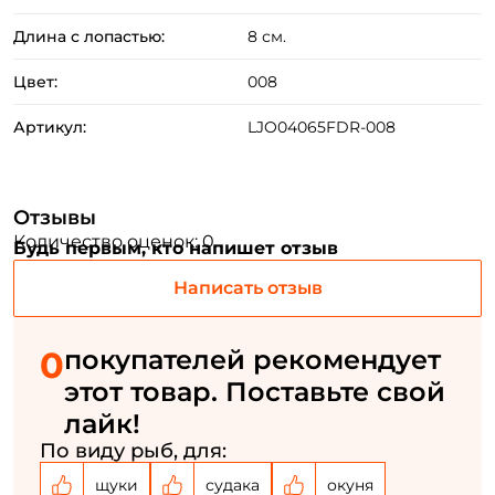
Длина с лопастью:
8 см.
Цвет:
008
Артикул:
LJO04065FDR-008
Создать аккаунт
Отзывы
Количество оценок: 0
Будь первым, кто напишет отзыв
ФИО: *
Написать отзыв
Email: *
0
покупателей рекомендует
этот товар. Поставьте свой
Номер телефона: *
лайк!
По виду рыб, для:
Придумайте пароль: *
щуки
судака
окуня