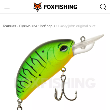
Главная
Приманки
Воблеры
Lucky john original pilot