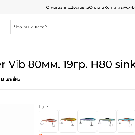
О магазине
Доставка
Оплата
Контакты
Fox-
 Vib 80мм. 19гр. H80 sin
:
13 шт
12
Цвет: