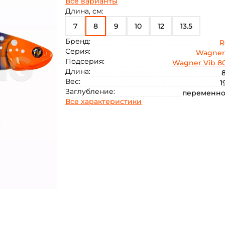
Все варианты
Длина, см:
7
8
9
10
12
13.5
Бренд:
R
Серия:
Wagner
Подсерия:
Wagner Vib 8
Длина:
8
Вес:
1
Заглубление:
переменно
Все характеристики