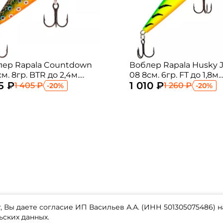
лер Rapala Countdown
Воблер Rapala Husky 
см. 8гр. BTR до 2,4м.
08 8см. 6гр. FT до 1,8м.
25 ₽
1 010 ₽
ing
suspending
1 405 ₽
1 260 ₽
-20%
-20%
 Вы даете согласие ИП Васильев А.А. (ИНН 501305075486) н
ьских данных.