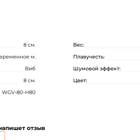
8 см.
Вес:
еременное м.
Плавучесть:
Виб
Шумовой эффект:
8 см.
Цвет:
WGV-80-H80
 напишет отзыв