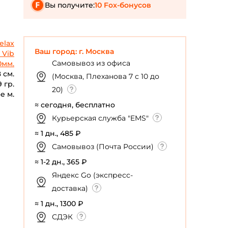
Вы получите:
10 Fox-бонусов
elax
Ваш город: г. Москва
 Vib
Самовывоз из офиса
0мм.
 см.
(Москва, Плеханова 7 с 10 до
9 гр.
20)
е м.
≈ сегодня, бесплатно
Курьерская служба "EMS"
≈ 1 дн., 485 ₽
Самовывоз (Почта России)
≈ 1-2 дн., 365 ₽
Яндекс Go (экспресс-
доставка)
≈ 1 дн., 1300 ₽
СДЭК