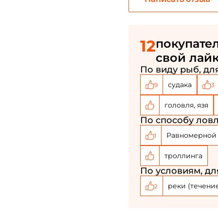
12
покупател
свой лайк
По виду рыб, для
судака
9
3
головля, язя
По способу ловл
Равномерной
1
троллинга
По условиям, дл
реки (течени
2