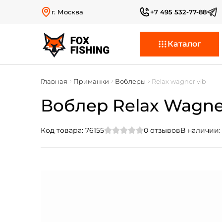
г. Москва
+7 495 532-77-88
Каталог
Главная
Приманки
Воблеры
Relax wagner vib
Воблер Relax Wagner
Код товара:
76155
0
отзывов
В наличии