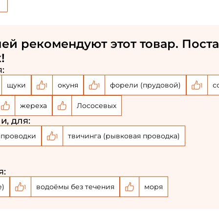
ей рекомендуют этот товар. Поста
!
:
щуки
окуня
форели (прудовой)
с
1
1
1
жереха
Лососевых
и, для:
Создать аккаунт
 проводки
твичинга (рывковая проводка)
1
ФИО: *
я:
Email: *
е)
водоёмы без течения
моря
1
Номер телефона: *