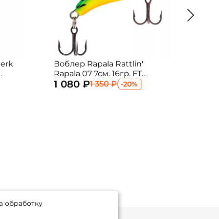
Jerk
Воблер Rapala Rattlin'
Вобл
Rapala 07 7см. 16гр. FT
78sp-
1 080 ₽
1 0
sinking
1м. 
1 350 ₽
-20%
а обработку