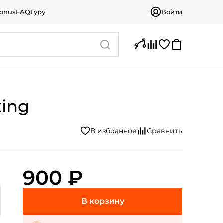
bonus
FAQ
Гуру
Войти
king
900 ₽