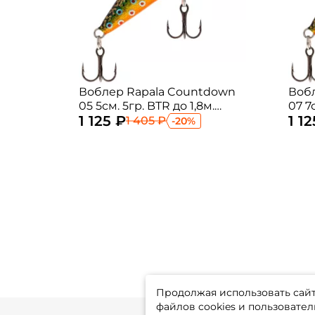
Воблер Rapala Countdown
Воб
05 5см. 5гр. BTR до 1,8м.
07 7
1 125 ₽
1 1
sinking
sink
1 405 ₽
-20%
Продолжая использовать сайт,
файлов cookies и пользовател