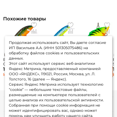
Похожие товары
Продолжая использовать сайт, Вы даете согласие
ИП Васильев А.А. (ИНН 501305075486) на
обработку файлов cookies и пользовательских
данных.
Воблер Rapala
Воблер Rapala
Воблер Rapala
В
Этот сайт использует сервис веб-аналитики
Countdown 07 7см.
Husky Jerk 08 8см.
Rattlin' Rapala 07
Sh
8гр. BTR до 2,4м.
6гр. GBM до 1,8м.
7см. 16гр. FT
15
Яндекс Метрика, предоставляемый компанией
1 125 ₽
1 095 ₽
1 080 ₽
1
sinking
suspending
sinking
fl
ООО «ЯНДЕКС», 119021, Россия, Москва, ул. Л.
1 405 ₽
1 365 ₽
1 350 ₽
1 
Толстого, 16 (далее — Яндекс).
Сервис Яндекс Метрика использует технологию
“cookie” — небольшие текстовые файлы,
размещаемые на компьютере пользователей с
целью анализа их пользовательской активности.
Информация
Собранная при помощи cookie информация не
может идентифицировать вас, однако может
помочь нам улучшить работу нашего сайта.