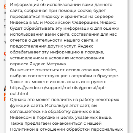
О магазине
Информация об использовании вами данного
8 (495) 532-77-88
Доставка
сайта, собранная при помощи cookie, будет
info@foxfishing.ru
Оплата
передаваться Яндексу и храниться на сервере
Fox-bonus
По вопросам с заказом
Яндекса в ЕС и Российской Федерации. Яндекс
Гуру
г. Москва,
ул. Плеханова д.7
будет обрабатывать эту информацию для оценки
использования вами сайта, составления для нас
Ежедневно 10:00 до 20:00
Партнерская программа
отчетов о деятельности нашего сайта, и
предоставления других услуг. Яндекс
обрабатывает эту информацию в порядке,
установленном в условиях использования
сервиса Яндекс Метрика.
Вы можете отказаться от использования cookies,
выбрав соответствующие настройки в браузере.
Также вы можете использовать инструмент —
https://yandex.ru/support/metrika/general/opt-
© ФоксФишинг, 2009-2026
out.html
Однако это может повлиять на работу некоторых
функций сайта. Используя этот сайт, вы
соглашаетесь на обработку данных о вас
Яндексом в порядке и целях, указанных выше.
Также предлагаем ознакомиться с нашей
Политикой в отношении обработки персональных