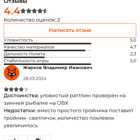
Отзывы
4.4
Количество оценок: 2
Написать отзыв
Уловистость
5,0
Качество материалов
4,7
Дальность полета
2,3
Стабильность игры
5,0
Жарков Владимир Иванович
28.03.2024
Создать аккаунт
Достоинства:
уловистый раттлин проверен на
зимней рыбалке на ОВХ
ФИО: *
Недостатки:
вместо простого тройника поставил
тройник- светлячок ,количество поклевок
Email: *
увеличилось