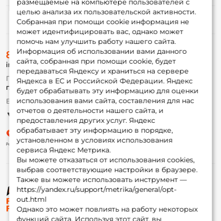
размещаемые на компьютере пользователей с
целью анализа их пользовательской активности.
Информация
Собранная при помощи cookie информация не
может идентифицировать вас, однако может
помочь нам улучшить работу нашего сайта.
О магазине
Информация об использовании вами данного
8 (495) 532-77-88
Доставка
сайта, собранная при помощи cookie, будет
info@foxfishing.ru
Оплата
передаваться Яндексу и храниться на сервере
Fox-bonus
По вопросам с заказом
Яндекса в ЕС и Российской Федерации. Яндекс
Гуру
г. Москва,
ул. Плеханова д.7
будет обрабатывать эту информацию для оценки
использования вами сайта, составления для нас
Ежедневно 10:00 до 20:00
Партнерская программа
отчетов о деятельности нашего сайта, и
предоставления других услуг. Яндекс
обрабатывает эту информацию в порядке,
установленном в условиях использования
сервиса Яндекс Метрика.
Вы можете отказаться от использования cookies,
выбрав соответствующие настройки в браузере.
Также вы можете использовать инструмент —
https://yandex.ru/support/metrika/general/opt-
© ФоксФишинг, 2009-2026
out.html
Однако это может повлиять на работу некоторых
функций сайта. Используя этот сайт, вы