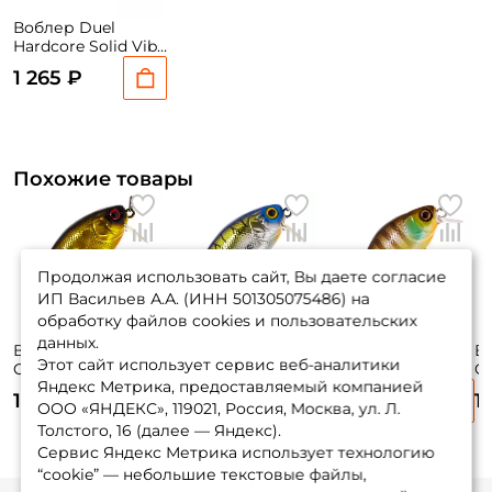
Воблер Duel
Hardcore Solid Vibe
65 6,5см. 20гр. HPI
1 265 ₽
sinking
Похожие товары
Продолжая использовать сайт, Вы даете согласие
ИП Васильев А.А. (ИНН 501305075486) на
обработку файлов cookies и пользовательских
данных.
Воблер Jackall
Воблер Jackall
Воблер Jackall
Во
Этот сайт использует сервис веб-аналитики
Cherry 0 Footer
Cherry 0 Footer
Chubby 38мм. SR
C
Яндекс Метрика, предоставляемый компанией
48мм. 7,6гр. hl gold
48мм. 7,6гр.
4гр. до 1м. noike
4г
1 190 ₽
1 190 ₽
1 190 ₽
1
& black до 0,2м.
chrome tiger до
gill floating
ООО «ЯНДЕКС», 119021, Россия, Москва, ул. Л.
floating
0,2м. floating
Толстого, 16 (далее — Яндекс).
Сервис Яндекс Метрика использует технологию
“cookie” — небольшие текстовые файлы,