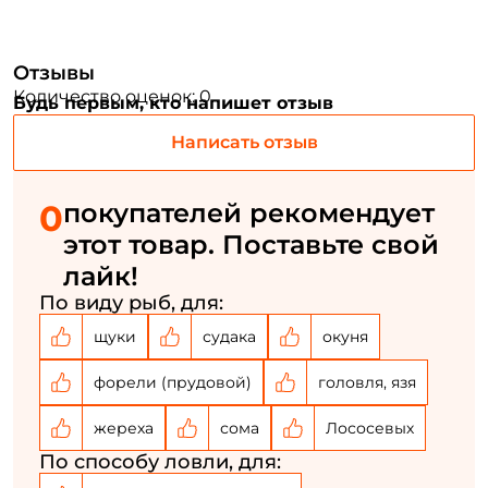
Номер телефона: *
Отзывы
Количество оценок: 0
Будь первым, кто напишет отзыв
Придумайте пароль: *
Написать отзыв
Повторите пароль: *
0
покупателей рекомендует
Заполняя данную форму вы соглашаетесь на обработку
этот товар. Поставьте свой
персональных данных
лайк!
Создать аккаунт
По виду рыб, для:
щуки
судака
окуня
У меня уже есть аккаунт
форели (прудовой)
головля, язя
жереха
сома
Лососевых
По способу ловли, для: