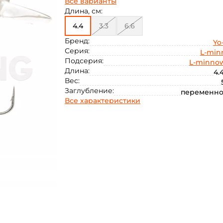
Все варианты
Длина, см:
4.4
3.3
6.6
Бренд:
Yo
Серия:
L-mi
Подсерия:
L-minno
Длина:
4.
Вес:
Заглубление:
переменно
Все характеристики