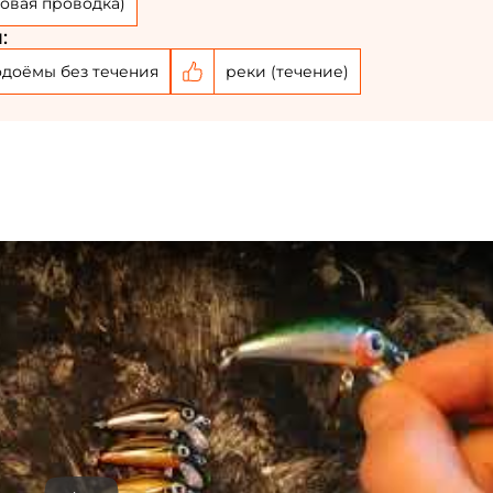
овая проводка)
Номер телефона: *
:
одоёмы без течения
реки (течение)
Придумайте пароль: *
Повторите пароль: *
Заполняя данную форму вы соглашаетесь на
обработку
персональных данных
Создать аккаунт
У меня уже есть аккаунт