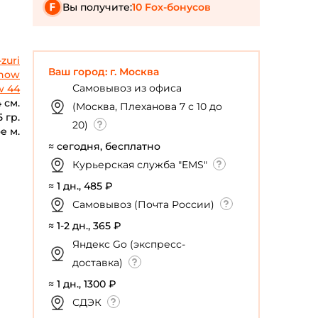
Вы получите:
10 Fox-бонусов
-zuri
Ваш город: г. Москва
nnow
Самовывоз из офиса
w 44
4 см.
(Москва, Плеханова 7 с 10 до
5 гр.
20)
е м.
≈ сегодня, бесплатно
Курьерская служба "EMS"
≈ 1 дн., 485 ₽
Самовывоз (Почта России)
≈ 1-2 дн., 365 ₽
Яндекс Go (экспресс-
доставка)
≈ 1 дн., 1300 ₽
СДЭК