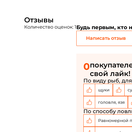
Отзывы
Количество оценок: 1
Будь первым, кто 
Написать отзыв
0
покупателе
свой лайк!
По виду рыб, для
щуки
с
головля, язя
По способу ловли
Равномерной 