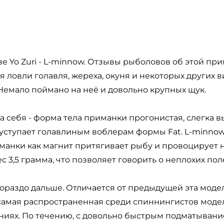
 Yo Zuri - L-minnow. Отзывы рыболовов об этой пр
ля ловли голавля, жереха, окуня и некоторых других 
емало поймано на неё и довольно крупных щук.
 себя - форма тела приманки прогонистая, слегка вы
 уступает голавлиным воблерам формы Fat. L-minnow
иманки как магнит притягивает рыбу и провоцирует 
с 3,5 грамма, что позволяет говорить о неплохих по
гораздо дальше. Отличается от предыдущей эта моде
Эта самая распространенная среди спиннингистов мод
ниях. По течению, с довольно быстрым подматывание