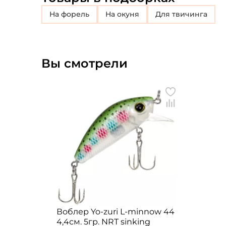
на форель
на окуня
для твичинга
Вы смотрели
Воблер Yo-zuri L-minnow 44
4,4см. 5гр. NRT sinking