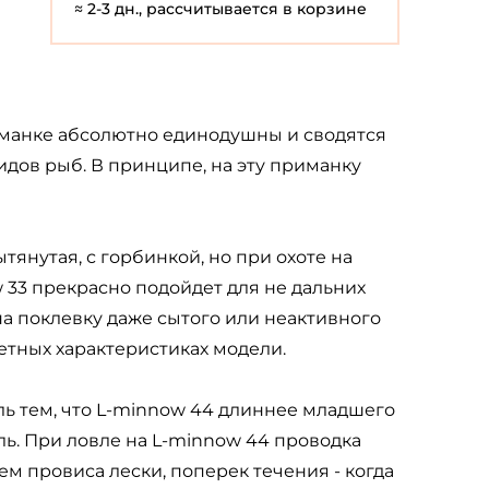
≈ 2-3 дн., рассчитывается в корзине
иманке абсолютно единодушны и сводятся
видов рыб. В принципе, на эту приманку
тянутая, с горбинкой, но при охоте на
 33 прекрасно подойдет для не дальних
на поклевку даже сытого или неактивного
летных характеристиках модели.
ль тем, что L-minnow 44 длиннее младшего
ель. При ловле на L-minnow 44 проводка
м провиса лески, поперек течения - когда