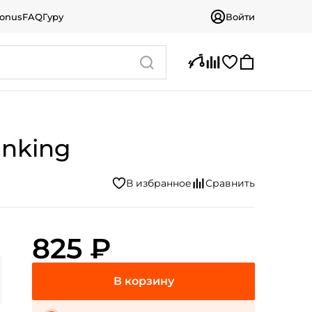
bonus
FAQ
Гуру
Войти
inking
825 ₽