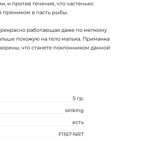
и, и против течения, что частенько
я прямиком в пасть рыбы.
 прекрасно работающая даже по мелкому
ольше похожую на тело малька. Приманка
уверены, что станете поклонником данной
5 гр.
sinking
есть
F1167-NRT