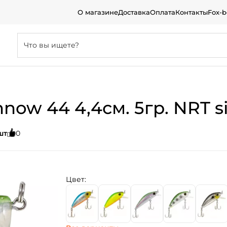
О магазине
Доставка
Оплата
Контакты
Fox-
now 44 4,4см. 5гр. NRT s
шт
0
Цвет: