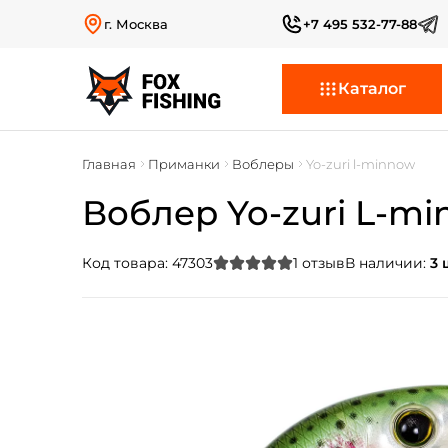
г. Москва
+7 495 532-77-88
Каталог
Главная
Приманки
Воблеры
Yo-zuri l-minnow
Воблер Yo-zuri L-min
Код товара:
47303
1
отзыв
В наличии:
3 