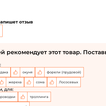
напишет отзыв
й рекомендует этот товар. Постав
:
Создать аккаунт
удака
окуня
форели (прудовой)
жереха
сома
Лососевых
ФИО: *
, для:
проводки
троллинга
Email: *