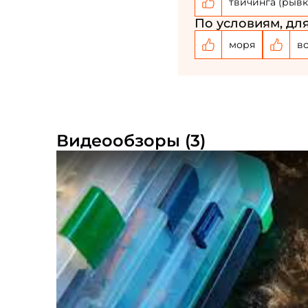
твичинга (рывк
По условиям, для
моря
в
Видеообзоры (3)