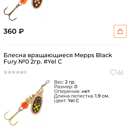
360 ₽
Блесна вращающиеся Mepps Black
Fury №0 2гр. #Yel C
Вес:
2 гр.
Размер:
0
Оперение:
нет
Длина лепестка:
1.9 см.
Цвет:
Yel C