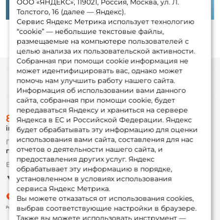
ООО «ЯНДЕКС», 119021, Россия, Москва, ул. Л.
Толстого, 16 (далее — Яндекс).
Сервис Яндекс Метрика использует технологию
“cookie” — небольшие текстовые файлы,
размещаемые на компьютере пользователей с
целью анализа их пользовательской активности.
Собранная при помощи cookie информация не
может идентифицировать вас, однако может
помочь нам улучшить работу нашего сайта.
Информация
Информация об использовании вами данного
сайта, собранная при помощи cookie, будет
передаваться Яндексу и храниться на сервере
О магазине
8 (495) 532-77-88
Доставка
Яндекса в ЕС и Российской Федерации. Яндекс
info@foxfishing.ru
Оплата
будет обрабатывать эту информацию для оценки
Fox-bonus
использования вами сайта, составления для нас
По вопросам с заказом
Гуру
отчетов о деятельности нашего сайта, и
г. Москва,
ул. Плеханова д.7
предоставления других услуг. Яндекс
Ежедневно 10:00 до 20:00
обрабатывает эту информацию в порядке,
Партнерская программа
установленном в условиях использования
сервиса Яндекс Метрика.
Вы можете отказаться от использования cookies,
выбрав соответствующие настройки в браузере.
Также вы можете использовать инструмент —