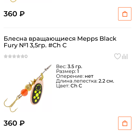
Заполняя данную форму вы соглашаетесь на обработку
360 ₽
персональных данных
Создать аккаунт
Блесна вращающиеся Mepps Black
Fury №1 3,5гр. #Ch C
У меня уже есть аккаунт
Вес:
3.5 гр.
Размер:
1
Оперение:
нет
Длина лепестка:
2.2 см.
Цвет:
Ch C
360 ₽