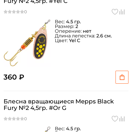
Fury №2 4,5гр. #Yel C
Вес:
4.5 гр.
Размер:
2
Оперение:
нет
Длина лепестка:
2.6 см.
Цвет:
Yel C
360 ₽
Блесна вращающиеся Mepps Black
Fury №2 4,5гр. #Or G
Вес:
4.5 гр.