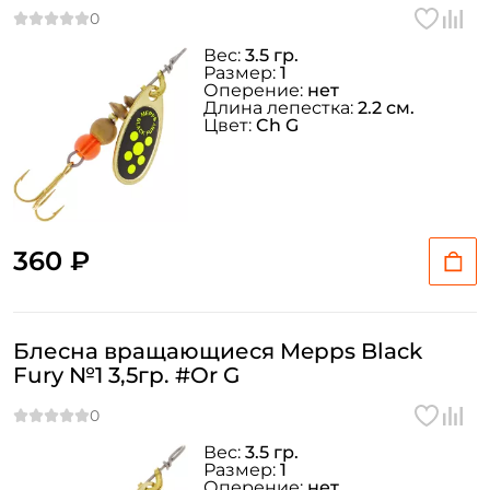
Вес:
3.5 гр.
Размер:
1
Оперение:
нет
Длина лепестка:
2.2 см.
Цвет:
Ch G
360 ₽
Блесна вращающиеся Mepps Black
Fury №1 3,5гр. #Or G
Вес:
3.5 гр.
Размер:
1
Оперение:
нет