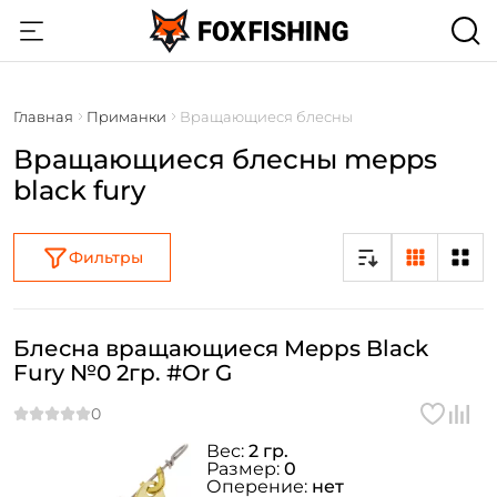
Главная
Приманки
Вращающиеся блесны
Вращающиеся блесны mepps
black fury
Фильтры
Блесна вращающиеся Mepps Black
Fury №0 2гр. #Or G
Вес:
2 гр.
Размер:
0
Оперение:
нет