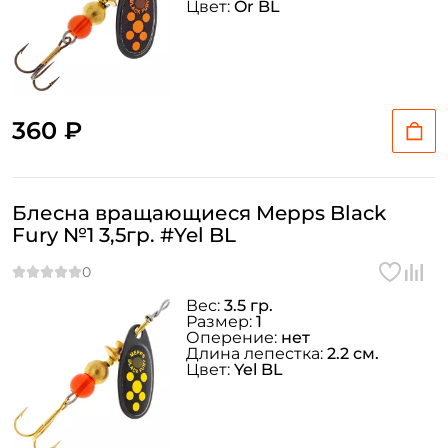
Цвет:
Or BL
Создать аккаунт
360 ₽
ФИО: *
Блесна вращающиеся Mepps Black
Fury №1 3,5гр. #Yel BL
Email: *
Вес:
3.5 гр.
Номер телефона: *
Размер:
1
Оперение:
нет
Длина лепестка:
2.2 см.
Цвет:
Yel BL
Придумайте пароль: *
Повторите пароль: *