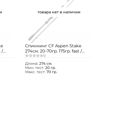
и
товара нет в наличии
ke
Спиннинг CF Aspen Stake
 /
274см. 20-70гр. 175гр. fast /
ASSR902HHT
Длина:
274 см.
Мин. тест:
20 гр.
Макс. тест:
70 гр.