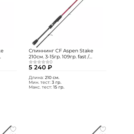
ke
Спиннинг CF Aspen Stake
210см. 3-15гр. 109гр. fast /
AS692LT
5 240 ₽
Длина:
210 см.
Мин. тест:
3 гр.
Макс. тест:
15 гр.