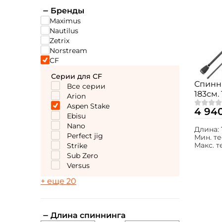
Бренды
Maximus
Nautilus
Zetrix
Norstream
CF
Серии для CF
Спинн
Все серии
183см. 
Arion
AS602
Aspen Stake
4 94
Ebisu
Nano
Длина:
Perfect jig
Мин. те
Макс. т
Strike
Sub Zero
Versus
+ еще 20
Длина спиннинга