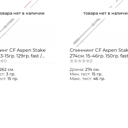
товара нет в наличии
товара нет в наличи
инг CF Aspen Stake
Спиннинг CF Aspen Sta
3-15гр. 129гр. fast /
274см. 15-46гр. 150гр. fast
62LT
ASSR902HT
262 см.
Длина:
274 см.
ст:
3 гр.
Мин. тест:
15 гр.
ест:
15 гр.
Макс. тест:
46 гр.