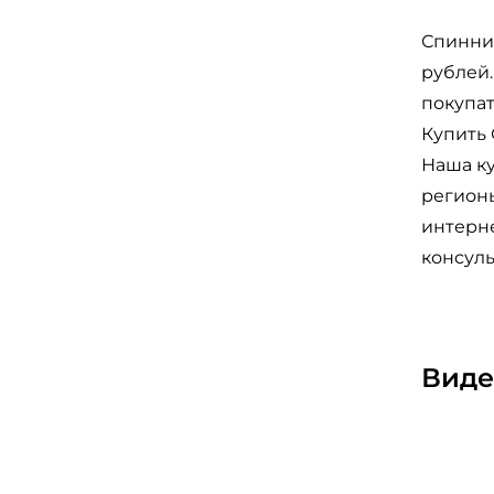
Спиннин
рублей.
покупат
Купить 
Наша ку
регионы
интерне
консуль
Виде