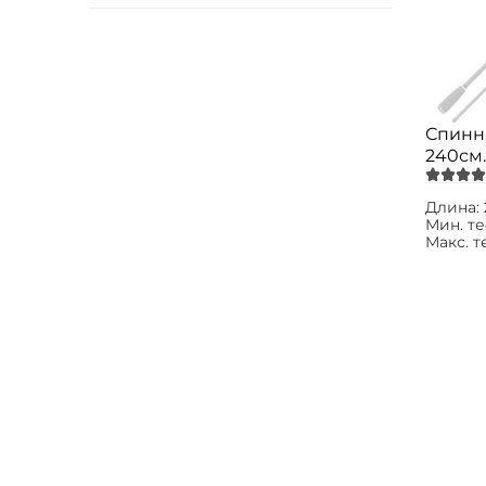
Спинн
240см. 
AS792
Длина:
Мин. те
Макс. т