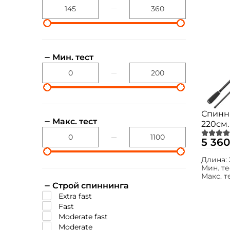
Мин. тест
Спинн
Макс. тест
220см. 
AS722
5 360
Длина:
Мин. те
Макс. т
Строй спиннинга
extra fast
fast
moderate fast
moderate