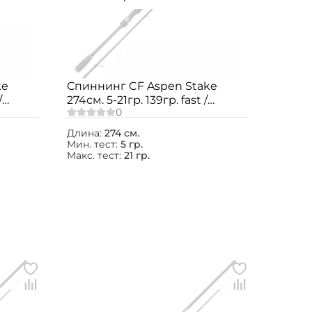
ke
Спиннинг CF Aspen Stake
/
274см. 5-21гр. 139гр. fast /
ASSR902MLT
Длина:
274 см.
Мин. тест:
5 гр.
Макс. тест:
21 гр.