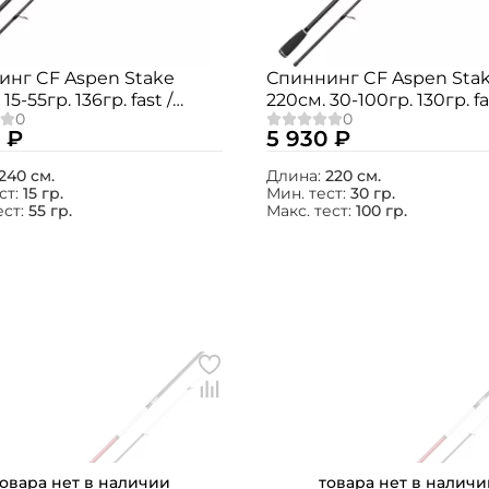
инг CF Aspen Stake
Спиннинг CF Aspen Sta
15-55гр. 136гр. fast /
220см. 30-100гр. 130гр. fa
МНT
AS732ЕНT
 ₽
5 930 ₽
240 см.
Длина:
220 см.
ст:
15 гр.
Мин. тест:
30 гр.
ест:
55 гр.
Макс. тест:
100 гр.
Создать аккаунт
ФИО: *
Email: *
товара нет в наличии
товара нет в наличи