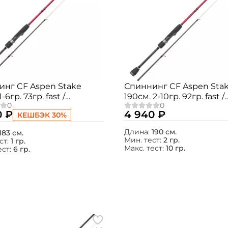
инг CF Aspen Stake
Спиннинг CF Aspen Sta
1-6гр. 73гр. fast /
190см. 2-10гр. 92гр. fast /
ULT
AS622LT
0 ₽
4 940 ₽
КЕШБЭК 30%
Длина:
190 см.
183 см.
Мин. тест:
2 гр.
ст:
1 гр.
Макс. тест:
10 гр.
ест:
6 гр.