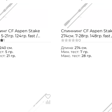
Номер телефона: *
Придумайте пароль: *
инг CF Aspen Stake
Спиннинг CF Aspen Sta
5-21гр. 124гр. fast /
274см. 7-28гр. 148гр. fast 
Повторите пароль: *
МLT
ASSR902MT
Заполняя данную форму вы соглашаетесь на
240 см.
Длина:
274 см.
обработку
персональных данных
ст:
5 гр.
Мин. тест:
7 гр.
ест:
21 гр.
Макс. тест:
28 гр.
Создать аккаунт
У меня уже есть аккаунт