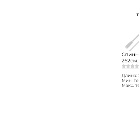
Спинн
262см. 
ASSR8
Длина:
Мин. те
Макс. т