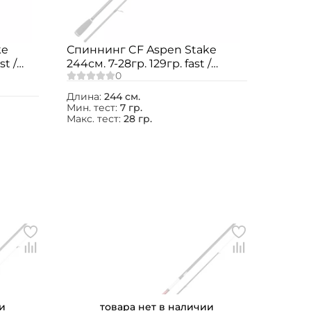
ke
Спиннинг CF Aspen Stake
st /
244см. 7-28гр. 129гр. fast /
ASSR802MT
Длина:
244 см.
Мин. тест:
7 гр.
Макс. тест:
28 гр.
и
товара нет в наличии