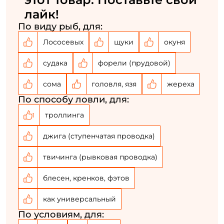
лайк!
По виду рыб, для:
Лососевых
щуки
окуня
судака
форели (прудовой)
сома
головля, язя
жереха
По способу ловли, для:
троллинга
1
джига (ступенчатая проводка)
твичинга (рывковая проводка)
блесен, кренков, фэтов
как универсальный
По условиям, для: