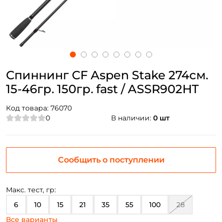
Спиннинг CF Aspen Stake 274см.
15-46гр. 150гр. fast / ASSR902HT
Код товара:
76070
0
В наличии:
0 шт
Сообщить о поступлении
Макс. тест, гр:
6
10
15
21
35
55
100
28
Все варианты