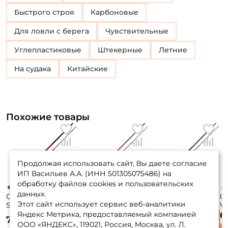
Быстрого строя
Карбоновые
Для ловли с берега
Чувствительные
Углепластиковые
Штекерные
Летние
На судака
Китайские
Похожие товары
Продолжая использовать сайт, Вы даете согласие
ИП Васильев А.А. (ИНН 501305075486) на
обработку файлов cookies и пользовательских
данных.
Спиннинг Zemex
Спиннинг Daiwa
Спиннинг Daiwa
С
Этот сайт использует сервис веб-аналитики
Spider Z-10 274см.
Ninja Z 274см. 15-
Vulcan 274см. 10-
Vu
6-32гр. 173гр. fast /
50гр. 150гр. fast /
40гр. 196гр. fast /
70
Яндекс Метрика, предоставляемый компанией
8 020 ₽
6 150 ₽
6
7 130 ₽
902MH
902MHFS
902MFS
9
ООО «ЯНДЕКС», 119021, Россия, Москва, ул. Л.
13 365 ₽
8 200 ₽
8 