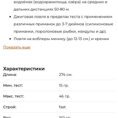
водоёмах (водохранилища, озёра) на средних и
дальних дистанциях 50-80 м.
Джиговая ловля в пределах теста с применением
различных приманок до 3-7 дюймов (силиконовые
приманки, поролоновые рыбки, мандулы и др).
Ловля на воблеры минноу (до 12-13 см.) и кренки
равномерной проводкой.
Показать еще
Ловля на отводной поводок и другие варианты
оснасток ("каролина", джиг-риг, токио-риг, дроп-
Характеристики
шот).
Длина:
274 см.
Охота на крупного жереха с применением
компактных и дальнобойных приманок
Мин. тест:
15 гр.
(кастмастеры, пилкеры и др).
Макс. тест:
46 гр.
Применение тяжелых тейл-спиннеров,
вращающихся № 3-5 и колеблющихся блёсен в
Строй:
fast
пределах теста.
Вес:
150 гр.