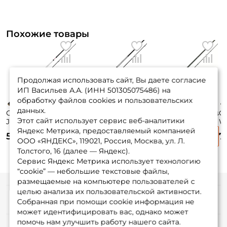
Похожие товары
Продолжая использовать сайт, Вы даете согласие
ИП Васильев А.А. (ИНН 501305075486) на
обработку файлов cookies и пользовательских
данных.
Спиннинг Lucky
Спиннинг Gad Fair
Спиннинг Maximus
С
Этот сайт использует сервис веб-аналитики
John Vanrex 244см.
244см. 7-35гр.
Wild Power Z
Wi
7-28гр. 146 гр. fast/
143гр. fast /
MSWPZ24MH 240
M
Яндекс Метрика, предоставляемый компанией
5 695 ₽
5 995 ₽
7 835 ₽
7
LJVA-802MF
FAS802MHF
см. 15-40 гр.
см
ООО «ЯНДЕКС», 119021, Россия, Москва, ул. Л.
Толстого, 16 (далее — Яндекс).
Сервис Яндекс Метрика использует технологию
“cookie” — небольшие текстовые файлы,
размещаемые на компьютере пользователей с
целью анализа их пользовательской активности.
Информация
Собранная при помощи cookie информация не
может идентифицировать вас, однако может
помочь нам улучшить работу нашего сайта.