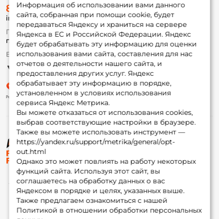
О магазине
Информация об использовании вами данного
8 (495) 532-77-88
Доставка
сайта, собранная при помощи cookie, будет
info@foxfishing.ru
Оплата
передаваться Яндексу и храниться на сервере
Fox-bonus
По вопросам с заказом
Яндекса в ЕС и Российской Федерации. Яндекс
Гуру
г. Москва,
ул. Плеханова д.7
будет обрабатывать эту информацию для оценки
использования вами сайта, составления для нас
Ежедневно 10:00 до 20:00
Партнерская программа
отчетов о деятельности нашего сайта, и
предоставления других услуг. Яндекс
обрабатывает эту информацию в порядке,
установленном в условиях использования
сервиса Яндекс Метрика.
Вы можете отказаться от использования cookies,
выбрав соответствующие настройки в браузере.
Также вы можете использовать инструмент —
https://yandex.ru/support/metrika/general/opt-
© ФоксФишинг, 2009-2026
out.html
Однако это может повлиять на работу некоторых
функций сайта. Используя этот сайт, вы
соглашаетесь на обработку данных о вас
Яндексом в порядке и целях, указанных выше.
Также предлагаем ознакомиться с нашей
Политикой в отношении обработки персональных