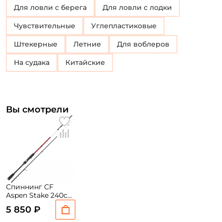
Для ловли с берега
Для ловли с лодки
Чувствительные
Углепластиковые
Штекерные
Летние
Для воблеров
На судака
Китайские
Вы смотрели
Спиннинг CF
Aspen Stake 240см.
15-55гр. 136гр. fast /
5 850 ₽
AS812МНT