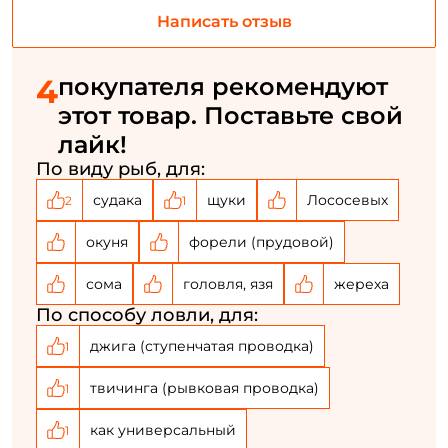
Номер телефона: *
Написать отзыв
Придумайте пароль: *
4
покупателя рекомендуют
этот товар. Поставьте свой
Повторите пароль: *
лайк!
Заполняя данную форму вы соглашаетесь на обработку
По виду рыб, для:
персональных данных
судака
щуки
Лососевых
2
1
Создать аккаунт
окуня
форели (прудовой)
сома
головля, язя
жереха
У меня уже есть аккаунт
По способу ловли, для:
джига (ступенчатая проводка)
1
твичинга (рывковая проводка)
1
как универсальный
1