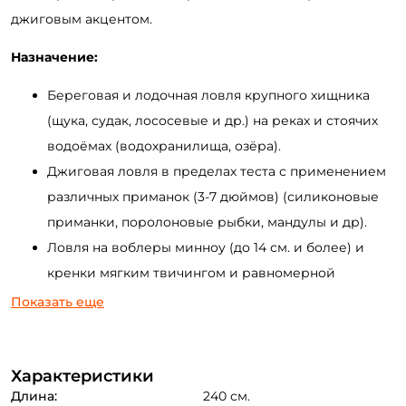
джиговым акцентом.
Назначение:
Береговая и лодочная ловля крупного хищника
(щука, судак, лососевые и др.) на реках и стоячих
водоёмах (водохранилища, озёра).
Джиговая ловля в пределах теста с применением
различных приманок (3-7 дюймов) (силиконовые
приманки, поролоновые рыбки, мандулы и др).
Ловля на воблеры минноу (до 14 см. и более) и
кренки мягким твичингом и равномерной
проводкой.
Показать еще
Ловля на отводной поводок и другие варианты
оснасток ("каролина", джиг-риг, токио-риг, дроп-
Характеристики
шот).
Длина:
240 см.
Применение тяжелых тейл-спиннеров,