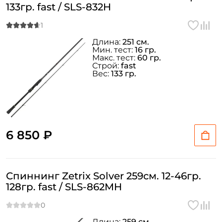
133гр. fast / SLS-832H
Длина:
251 см.
Мин. тест:
16 гр.
Макс. тест:
60 гр.
Строй:
fast
Вес:
133 гр.
6 850 ₽
Спиннинг Zetrix Solver 259см. 12-46гр.
128гр. fast / SLS-862MH
Длина:
259 см.