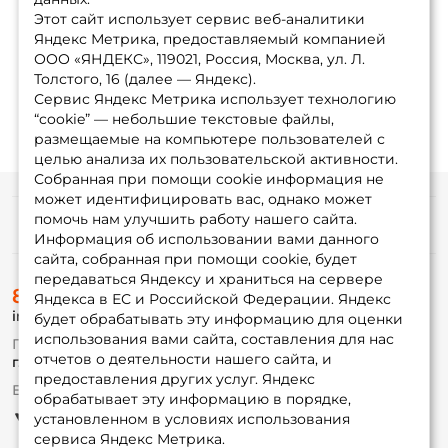
Этот сайт использует сервис веб-аналитики
Яндекс Метрика, предоставляемый компанией
ООО «ЯНДЕКС», 119021, Россия, Москва, ул. Л.
Толстого, 16 (далее — Яндекс).
Сервис Яндекс Метрика использует технологию
“cookie” — небольшие текстовые файлы,
размещаемые на компьютере пользователей с
целью анализа их пользовательской активности.
Собранная при помощи cookie информация не
может идентифицировать вас, однако может
помочь нам улучшить работу нашего сайта.
Информация
Информация об использовании вами данного
сайта, собранная при помощи cookie, будет
передаваться Яндексу и храниться на сервере
О магазине
8 (495) 532-77-88
Доставка
Яндекса в ЕС и Российской Федерации. Яндекс
info@foxfishing.ru
Оплата
будет обрабатывать эту информацию для оценки
Fox-bonus
использования вами сайта, составления для нас
По вопросам с заказом
Гуру
отчетов о деятельности нашего сайта, и
г. Москва,
ул. Плеханова д.7
предоставления других услуг. Яндекс
Ежедневно 10:00 до 20:00
обрабатывает эту информацию в порядке,
Партнерская программа
установленном в условиях использования
сервиса Яндекс Метрика.