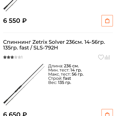
Повторите пароль: *
Заполняя данную форму вы соглашаетесь на обработку
6 550 ₽
персональных данных
Создать аккаунт
Спиннинг Zetrix Solver 236см. 14-56гр.
У меня уже есть аккаунт
135гр. fast / SLS-792H
Длина:
236 см.
Мин. тест:
14 гр.
Макс. тест:
56 гр.
Строй:
fast
Вес:
135 гр.
6 650 ₽