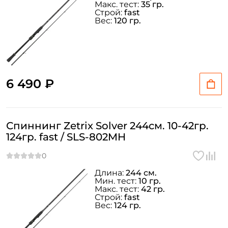
Макс. тест:
35 гр.
Строй:
fast
Вес:
120 гр.
Создать аккаунт
6 490 ₽
ФИО: *
Спиннинг Zetrix Solver 244см. 10-42гр.
124гр. fast / SLS-802MH
Email: *
Длина:
244 см.
Номер телефона: *
Мин. тест:
10 гр.
Макс. тест:
42 гр.
Строй:
fast
Вес:
124 гр.
Придумайте пароль: *