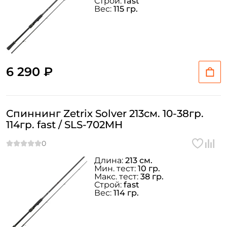
Строй:
fast
Вес:
115 гр.
6 290 ₽
Спиннинг Zetrix Solver 213см. 10-38гр.
114гр. fast / SLS-702MH
Длина:
213 см.
Мин. тест:
10 гр.
Макс. тест:
38 гр.
Строй:
fast
Вес:
114 гр.