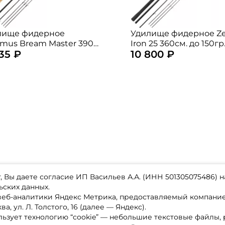
лище фидерное
Удилище фидерное Z
mus Bream Master 390
Iron 25 360см. до 150гр
935 ₽
10 800 ₽
до 180 гр. / moderate fast
(3.0/4.0/5.0oz.)
FRBM390XXH
 Вы даете согласие ИП Васильев А.А. (ИНН 501305075486) н
ьских данных.
 веб-аналитики Яндекс Метрика, предоставляемый компан
а, ул. Л. Толстого, 16 (далее — Яндекс).
ьзует технологию “cookie” — небольшие текстовые файлы,
магазине
Каталог товаров