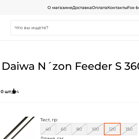
О магазине
Доставка
Оплата
Контакты
Fox-
iwa N´zon Feeder S 360см
:
0 шт
4
Тест, гр:
40
60
80
100
120
150
Длина, см: