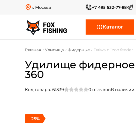
г. Москва
+7 495 532-77-88
Каталог
Главная
Удилища
Фидерные
Daiwa n´zon feeder
Удилище фидерное Da
360
Код товара:
61339
0
отзывов
В наличии
- 25%