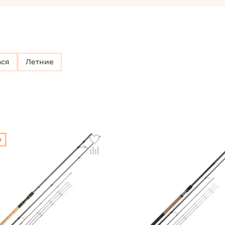
ася
Летние
w