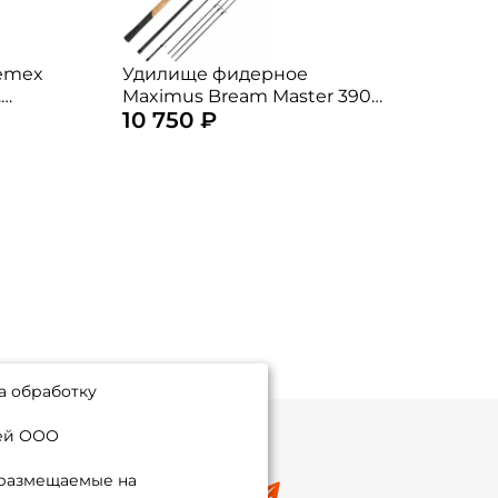
emex
Удилище фидерное
Уди
.
Maximus Bream Master 390
Maxi
10 750 ₽
11 
см. до 120 гр. / moderate fast
см. д
/ MFRBM390H
/ M
а обработку
ией ООО
 размещаемые на
8 (495) 532-77-88