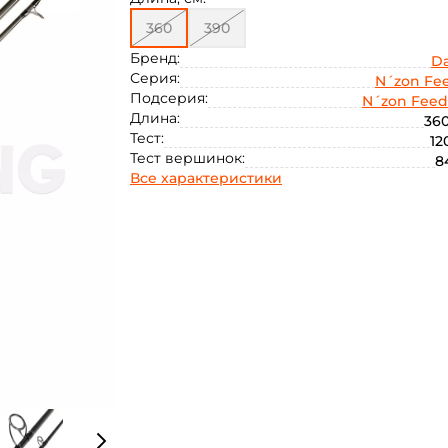
360
390
Бренд:
D
Серия:
N´zon Fe
Подсерия:
N´zon Feed
Длина:
360
Тест:
12
Тест вершинок:
8
Все характеристики