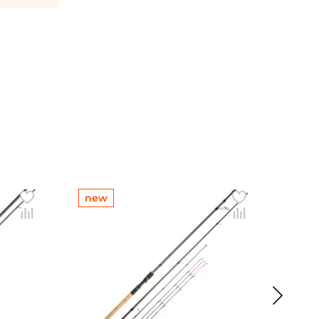
new
ne