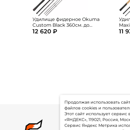
Удилище фидерное Okuma
Уди
Custom Black 360см. до
Maxi
12 620 ₽
11 
120гр. / CUB-F-1203120
см. 
/ M
Продолжая использовать сайт,
файлов cookies и пользовател
Этот сайт использует сервис
«ЯНДЕКС», 119021, Россия, Москв
Сервис Яндекс Метрика испол
О 