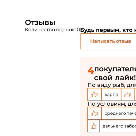
Отзывы
Количество оценок: 0
Будь первым, кто
Написать отзыв
4
покупател
свой лайк!
По виду рыб, для
карпа
2
1
По условиям, дл
среднего теч
3
дальнего забр