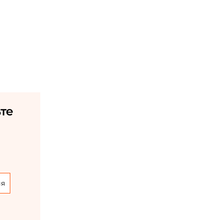
те
ия