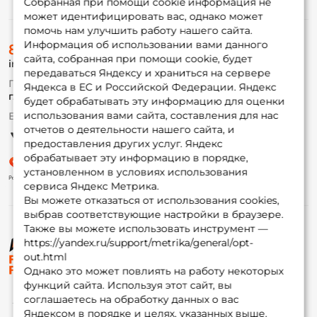
Собранная при помощи cookie информация не
может идентифицировать вас, однако может
помочь нам улучшить работу нашего сайта.
О магазине
Информация об использовании вами данного
8 (495) 532-77-88
Доставка
сайта, собранная при помощи cookie, будет
info@foxfishing.ru
Оплата
передаваться Яндексу и храниться на сервере
Fox-bonus
По вопросам с заказом
Яндекса в ЕС и Российской Федерации. Яндекс
Гуру
г. Москва,
ул. Плеханова д.7
будет обрабатывать эту информацию для оценки
использования вами сайта, составления для нас
Ежедневно 10:00 до 20:00
Партнерская программа
отчетов о деятельности нашего сайта, и
предоставления других услуг. Яндекс
обрабатывает эту информацию в порядке,
установленном в условиях использования
сервиса Яндекс Метрика.
Вы можете отказаться от использования cookies,
выбрав соответствующие настройки в браузере.
Также вы можете использовать инструмент —
https://yandex.ru/support/metrika/general/opt-
© ФоксФишинг, 2009-2026
out.html
Однако это может повлиять на работу некоторых
функций сайта. Используя этот сайт, вы
соглашаетесь на обработку данных о вас
Яндексом в порядке и целях, указанных выше.