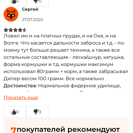
0
0
Сергей
Создать аккаунт
27.07.2020
Ловил им и на платных прудах, и на Оке, и на
ФИО: *
Волге. Что касается дальности заброса и т.д. - по-
моему тут больше решает техника, а также все
остальные составляющие - леска/шнур, катушка,
Email: *
форма кормушки и т.д. кормушки максимум
использовал 80грамм + корм, а также забрасывал
Номер телефона: *
Дипер весом 100 грамм. Все нормально
Достоинства:
Нормальное фидерное удилище,
все свои функции выполняет. Ловил на него как
Придумайте пароль: *
Показать еще
некрупную рыбу, так и язей/подлещиков на Волге
под 1кг и карпов на 1,2 кг
0
3
Повторите пароль: *
Недостатки:
После года использования
обнаружил, что две вершинки перестали влезать
Заполняя данную форму вы соглашаетесь на обработку
7
покупателей рекомендуют
в соответствующее отверстие удилища.
персональных данных