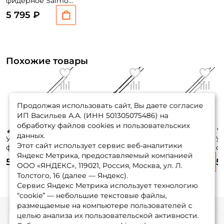
фидерное Salmo
Sniper Feeder
5 795 ₽
360см. до 90гр. /
4111-360
Похожие товары
Продолжая использовать сайт, Вы даете согласие
ИП Васильев А.А. (ИНН 501305075486) на
обработку файлов cookies и пользовательских
данных.
Удилище
Удилище
Удилище
У
Этот сайт использует сервис веб-аналитики
фидерное
фидерное Salmo
фидерное
ф
Яндекс Метрика, предоставляемый компанией
Sabaneev Impulse
Sniper Feeder
Волжанка Оптима
M
5 905 ₽
6 810 ₽
6 230 ₽
5
300см. до 50гр. /
360см. до 150гр. /
Evo Pro 330см. до
36
ООО «ЯНДЕКС», 119021, Россия, Москва, ул. Л.
IF-10LM
4113-360
40+гр. / 041-0118
M
Толстого, 16 (далее — Яндекс).
Сервис Яндекс Метрика использует технологию
“cookie” — небольшие текстовые файлы,
размещаемые на компьютере пользователей с
целью анализа их пользовательской активности.
Информация