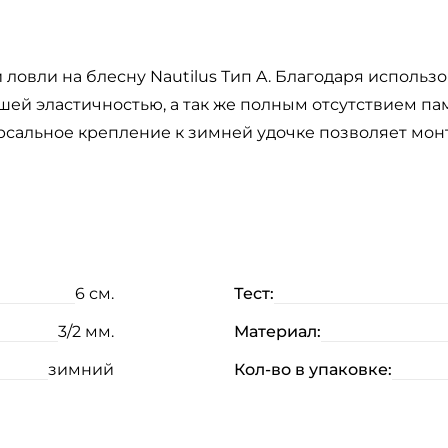
 ловли на блесну Nautilus Тип A. Благодаря исполь
ей эластичностью, а так же полным отсутствием па
версальное крепление к зимней удочке позволяет мо
Создать аккаунт
ФИО: *
6 см.
Тест:
Email: *
3/2 мм.
Материал:
зимний
Кол-во в упаковке:
Номер телефона: *
Придумайте пароль: *