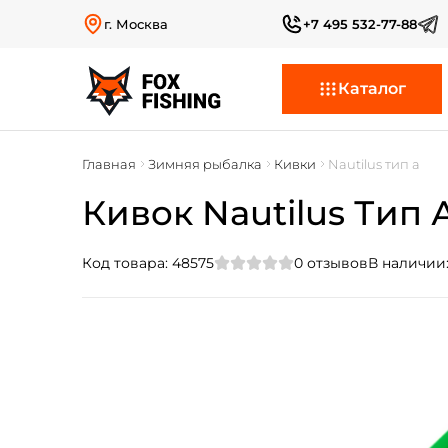
г. Москва
+7 495 532-77-88
Каталог
Главная
Зимняя рыбалка
Кивки
Nautilus тип а
Кивок Nautilus Тип А 
Код товара:
48575
0
отзывов
В наличии