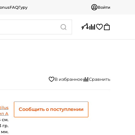
bonus
FAQ
Гуру
Войти
ilus
Сообщить о поступлении
ип А
 см.
3 гр.
 мм.