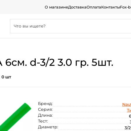
О магазине
Доставка
Оплата
Контакты
Fox-
6см. d-3/2 3.0 гр. 5шт.
:
0 шт
Бренд:
Naut
Серия:
Т
Длина:
6
Тест:
Диаметр:
3/2