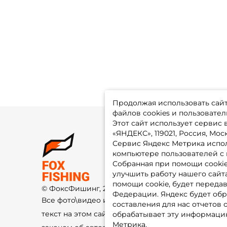
Продолжая использовать сайт,
файлов cookies и пользовател
Этот сайт использует сервис
«ЯНДЕКС», 119021, Россия, Москв
Сервис Яндекс Метрика испол
О 
компьютере пользователей с 
До
Оп
Собранная при помощи cooki
Fo
улучшить работу нашего сайт
Гу
Ко
помощи cookie, будет передав
© ФоксФишинг, 2009-2026
По
Федерации. Яндекс будет обр
Все фото\видео изображения и
составления для нас отчетов 
текст на этом сайте защищены
обрабатывает эту информацию
Метрика.