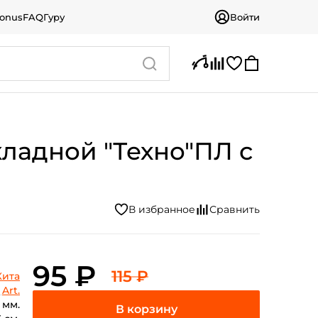
bonus
FAQ
Гуру
Войти
кладной "Техно"ПЛ с
95 ₽
115 ₽
Кита
Art.
 мм.