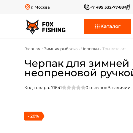
г. Москва
+7 495 532-77-88
Каталог
Главная
Зимняя рыбалка
Черпаки
Три кита art.
Черпак для зимней 
неопреновой ручко
Код товара:
71641
0
отзывов
В наличии:
- 20%