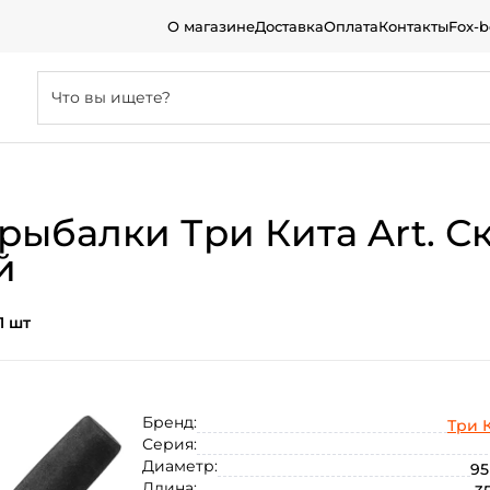
О магазине
Доставка
Оплата
Контакты
Fox-
рыбалки Три Кита Art. С
й
1 шт
Бренд:
Три 
Серия:
Диаметр:
95
Длина: