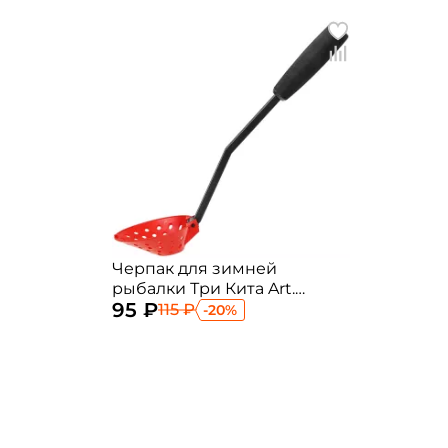
Черпак для зимней
рыбалки Три Кита Art.
95 ₽
Складной "Техно"ПЛ с
115 ₽
-20%
неопреновой ручкой