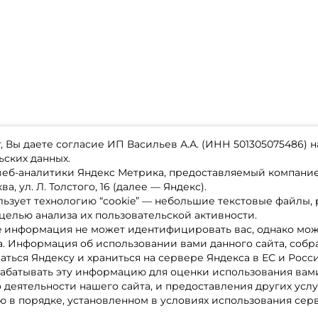
 Вы даете согласие ИП Васильев А.А. (ИНН 501305075486) н
ьских данных.
 веб-аналитики Яндекс Метрика, предоставляемый компан
а, ул. Л. Толстого, 16 (далее — Яндекс).
ьзует технологию “cookie” — небольшие текстовые файлы,
магазине
Каталог товаров
целью анализа их пользовательской активности.
ставка
Акции
лата
Новинки
e информация не может идентифицировать вас, однако мож
x-bonus
Бренды
а. Информация об использовании вами данного сайта, собр
ру
Партнерская программа
нтакты
аться Яндексу и храниться на сервере Яндекса в ЕС и Росс
литика обработки ПД
абатывать эту информацию для оценки использования вами
о деятельности нашего сайта, и предоставления других услу
 в порядке, установленном в условиях использования сер