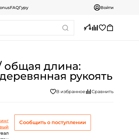
bonus
FAQ
Гуру
Войти
/ общая длина:
) / деревянная рукоять
инг
Сообщить о поступлении
овый
вал