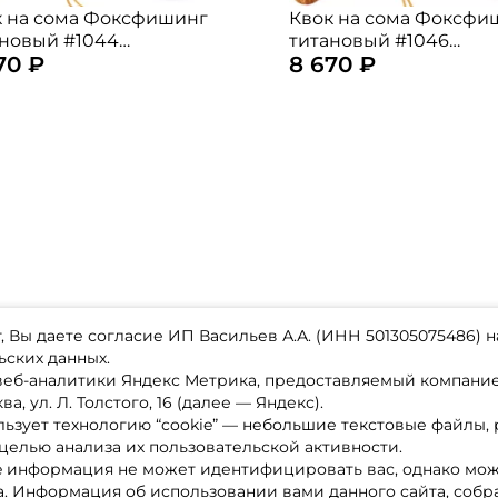
к на сома Фоксфишинг
Квок на сома Фоксфи
ановый #1044
титановый #1046
70 ₽
8 670 ₽
нённый, рукоять из
удлинённый, рукоять 
ева
дерева
 Вы даете согласие ИП Васильев А.А. (ИНН 501305075486) н
ьских данных.
 веб-аналитики Яндекс Метрика, предоставляемый компан
а, ул. Л. Толстого, 16 (далее — Яндекс).
ьзует технологию “cookie” — небольшие текстовые файлы,
магазине
Каталог товаров
целью анализа их пользовательской активности.
ставка
Акции
лата
Новинки
e информация не может идентифицировать вас, однако мож
x-bonus
Бренды
а. Информация об использовании вами данного сайта, собр
ру
Партнерская программа