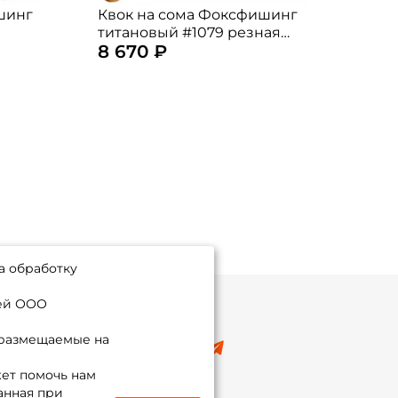
шинг
Квок на сома Фоксфишинг
Квок
титановый #1079 резная
тита
8 670 ₽
8 6
из
рукоять
руко
а обработку
ией ООО
 размещаемые на
8 (495) 532-77-88
info@foxfishing.ru
ет помочь нам
По вопросам с заказом
анная при