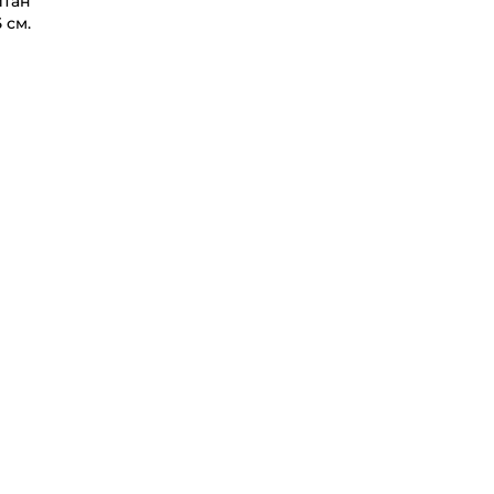
итан
5 см.