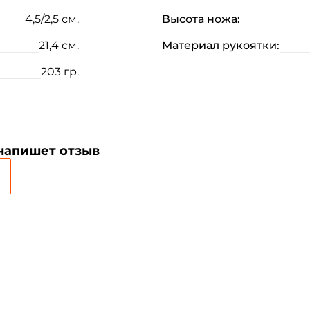
4,5/2,5 см.
Высота ножа:
21,4 см.
Материал рукоятки:
203 гр.
Создать аккаунт
 напишет отзыв
ФИО: *
Email: *
Номер телефона: *
Придумайте пароль: *