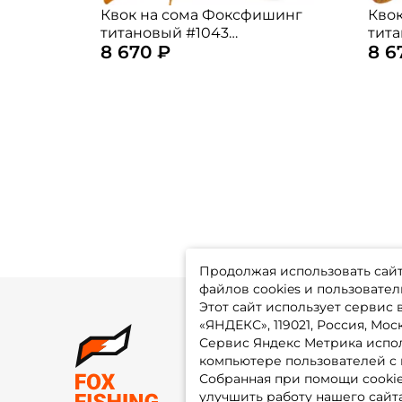
Квок на сома Фоксфишинг
Кво
титановый #1043
тит
8 670 ₽
8 6
удлинённый, рукоять из
удли
дерева
дер
Продолжая использовать сайт,
файлов cookies и пользовател
Этот сайт использует сервис
«ЯНДЕКС», 119021, Россия, Москв
Сервис Яндекс Метрика испол
О 
компьютере пользователей с 
До
Оп
Собранная при помощи cooki
Fo
улучшить работу нашего сайт
Гу