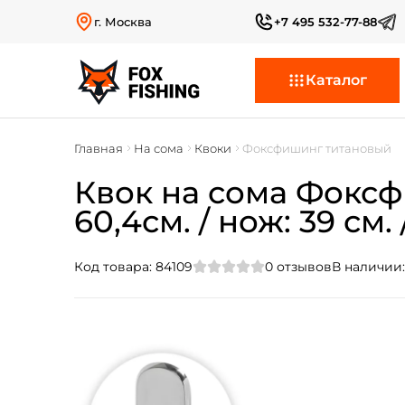
г. Москва
+7 495 532-77-88
Каталог
Главная
На сома
Квоки
Фоксфишинг титановый
Квок на сома Фоксф
60,4см. / нож: 39 см.
Код товара:
84109
0
отзывов
В наличии