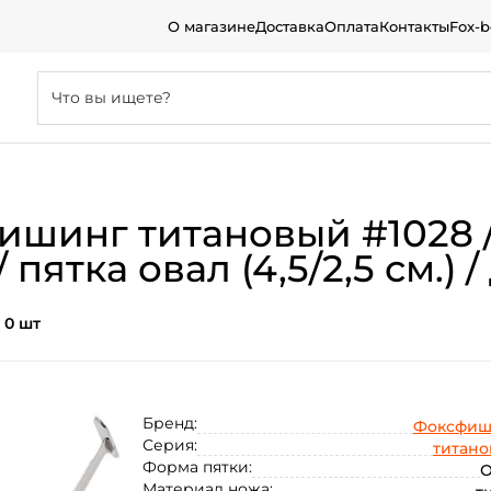
О магазине
Доставка
Оплата
Контакты
Fox-
ишинг титановый #1028 
 / пятка овал (4,5/2,5 см.
:
0 шт
Бренд:
Фоксфиш
Серия:
титан
Форма пятки:
О
Материал ножа: