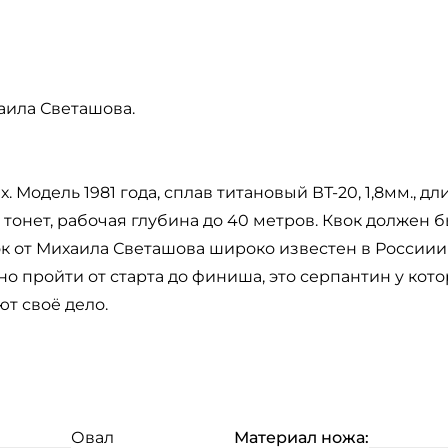
хаила Светашова.
 Модель 1981 года, сплав титановый ВТ-20, 1,8мм., дл
 тонет, рабочая глубина до 40 метров. Квок должен б
к от Михаила Светашова широко известен в России
жно пройти от старта до финиша, это серпантин у кот
ют своё дело.
Овал
Материал ножа: