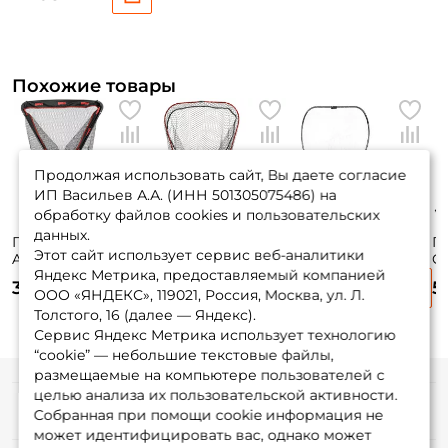
Похожие товары
Продолжая использовать сайт, Вы даете согласие
ИП Васильев А.А. (ИНН 501305075486) на
обработку файлов cookies и пользовательских
данных.
Подсачек Rapala
Подсачек Grfish
Подсачек Eco Pro
По
Этот сайт использует сервис веб-аналитики
Art. TELESCOPIC
Лодочный
art. EP-014-2-60MF
C
Яндекс Метрика, предоставляемый компанией
FOLDING
GRLN#107
6
4 190 ₽
3 990 ₽
4 220 ₽
5
с
ООО «ЯНДЕКС», 119021, Россия, Москва, ул. Л.
КЕШБЭК 30%
1
Толстого, 16 (далее — Яндекс).
Сервис Яндекс Метрика использует технологию
“cookie” — небольшие текстовые файлы,
размещаемые на компьютере пользователей с
целью анализа их пользовательской активности.
Информация
Собранная при помощи cookie информация не
может идентифицировать вас, однако может