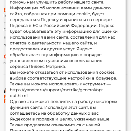
помочь нам улучшить работу нашего сайта.
О магазине
Информация об использовании вами данного
8 (495) 532-77-88
Доставка
сайта, собранная при помощи cookie, будет
info@foxfishing.ru
Оплата
передаваться Яндексу и храниться на сервере
Fox-bonus
По вопросам с заказом
Яндекса в ЕС и Российской Федерации. Яндекс
Гуру
г. Москва,
ул. Плеханова д.7
будет обрабатывать эту информацию для оценки
использования вами сайта, составления для нас
Ежедневно 10:00 до 20:00
Партнерская программа
отчетов о деятельности нашего сайта, и
предоставления других услуг. Яндекс
обрабатывает эту информацию в порядке,
установленном в условиях использования
сервиса Яндекс Метрика.
Вы можете отказаться от использования cookies,
выбрав соответствующие настройки в браузере.
Также вы можете использовать инструмент —
https://yandex.ru/support/metrika/general/opt-
© ФоксФишинг, 2009-2026
out.html
Однако это может повлиять на работу некоторых
функций сайта. Используя этот сайт, вы
соглашаетесь на обработку данных о вас
Яндексом в порядке и целях, указанных выше.
Также предлагаем ознакомиться с нашей
Политикой в отношении обработки персональных