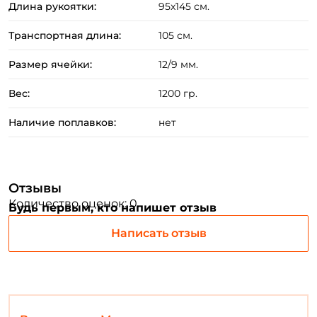
Длина рукоятки:
95x145 см.
Создать аккаунт
Транспортная длина:
105 см.
Размер ячейки:
12/9 мм.
ФИО: *
Вес:
1200 гр.
Наличие поплавков:
нет
Email: *
Номер телефона: *
Отзывы
Количество оценок: 0
Будь первым, кто напишет отзыв
Придумайте пароль: *
Написать отзыв
Повторите пароль: *
Заполняя данную форму вы соглашаетесь на обработку
персональных данных