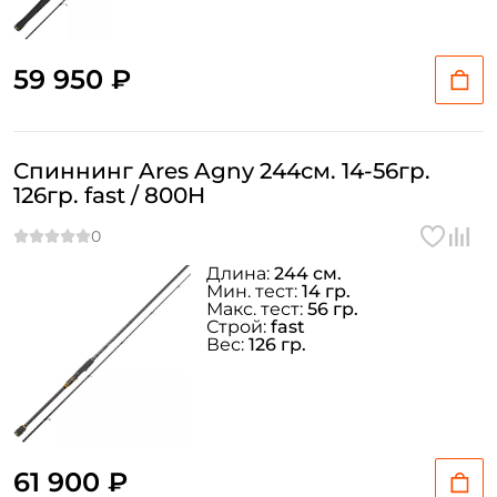
Создать аккаунт
59 950 ₽
ФИО: *
Спиннинг Ares Agny 244см. 14-56гр.
Email: *
126гр. fast / 800H
Номер телефона: *
Длина:
244 см.
Мин. тест:
14 гр.
Макс. тест:
56 гр.
Придумайте пароль: *
Строй:
fast
Вес:
126 гр.
Повторите пароль: *
Заполняя данную форму вы соглашаетесь на обработку
персональных данных
61 900 ₽
Создать аккаунт