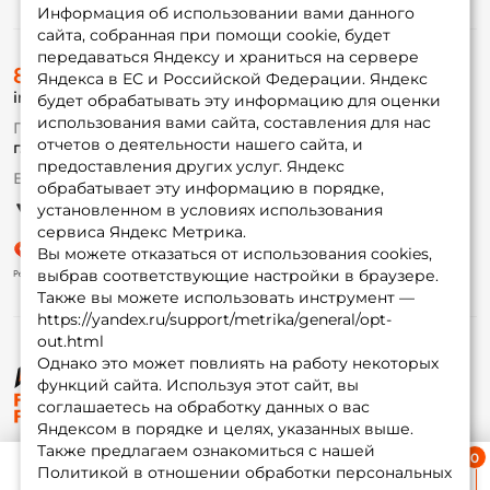
Информация об использовании вами данного
сайта, собранная при помощи cookie, будет
передаваться Яндексу и храниться на сервере
О магазине
8 (495) 532-77-88
Доставка
Яндекса в ЕС и Российской Федерации. Яндекс
info@foxfishing.ru
Оплата
будет обрабатывать эту информацию для оценки
Fox-bonus
использования вами сайта, составления для нас
По вопросам с заказом
Гуру
отчетов о деятельности нашего сайта, и
г. Москва,
ул. Плеханова д.7
предоставления других услуг. Яндекс
Ежедневно 10:00 до 20:00
обрабатывает эту информацию в порядке,
Партнерская программа
установленном в условиях использования
сервиса Яндекс Метрика.
Вы можете отказаться от использования cookies,
выбрав соответствующие настройки в браузере.
Также вы можете использовать инструмент —
https://yandex.ru/support/metrika/general/opt-
out.html
Однако это может повлиять на работу некоторых
функций сайта. Используя этот сайт, вы
© ФоксФишинг, 2009-2026
соглашаетесь на обработку данных о вас
Яндексом в порядке и целях, указанных выше.
Также предлагаем ознакомиться с нашей
Ближайшая доставка
Политикой в отношении обработки персональных
≈ 1 дн.