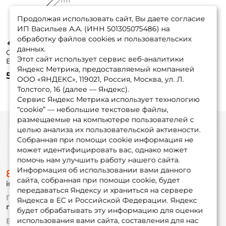
Продолжая использовать сайт, Вы даете согласие
ИП Васильев А.А. (ИНН 501305075486) на
обработку файлов cookies и пользовательских
данных.
Спиннинг Ares
Этот сайт использует сервис веб-аналитики
Essay 606M-TZ 0.8-
Яндекс Метрика, предоставляемый компанией
6g
59 900 ₽
ООО «ЯНДЕКС», 119021, Россия, Москва, ул. Л.
Толстого, 16 (далее — Яндекс).
Сервис Яндекс Метрика использует технологию
“cookie” — небольшие текстовые файлы,
размещаемые на компьютере пользователей с
целью анализа их пользовательской активности.
Информация
Собранная при помощи cookie информация не
может идентифицировать вас, однако может
помочь нам улучшить работу нашего сайта.
О магазине
Информация об использовании вами данного
8 (495) 532-77-88
Доставка
сайта, собранная при помощи cookie, будет
info@foxfishing.ru
Оплата
передаваться Яндексу и храниться на сервере
Fox-bonus
По вопросам с заказом
Яндекса в ЕС и Российской Федерации. Яндекс
Гуру
г. Москва,
ул. Плеханова д.7
будет обрабатывать эту информацию для оценки
использования вами сайта, составления для нас
Ежедневно 10:00 до 20:00