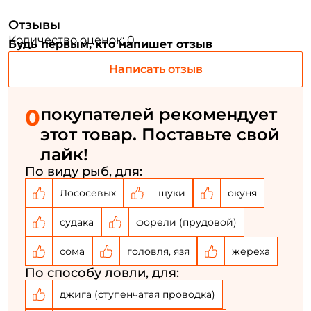
Придумайте пароль: *
безупречной сборкой (Made
in
Japan).
Отзывы
Количество оценок: 0
Будь первым, кто напишет отзыв
Повторите пароль: *
Написать отзыв
Заполняя данную форму вы соглашаетесь на обработку
персональных данных
0
покупателей рекомендует
Создать аккаунт
этот товар. Поставьте свой
лайк!
У меня уже есть аккаунт
По виду рыб, для:
Лососевых
щуки
окуня
судака
форели (прудовой)
сома
головля, язя
жереха
По способу ловли, для:
джига (ступенчатая проводка)