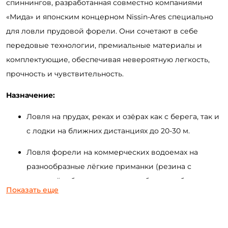
спиннингов
, разработанная совместно компаниями
«Мида» и
японским
концерном
Nissin-Ares
специально
для ловли
прудовой
форели. Они сочетают
в себе
передовые технологии, премиальные материалы
и
комплектующие
, обеспечивая
невероятную легкость,
прочность и чувствительность.
Назначение:
Ловля на прудах, реках и озёрах как с берега, так и
с лодки
на ближних дистанциях
до
20-3
0 м
.
Ловля форели на коммерческих водоемах на
разнообразные лёгкие приманки (резина с
огрузкой и без нее,
микроколебалки
, воблеры
до
Показать еще
5-6
см.
и др.).
Микроджиговая
ловля окуня в пределах теста