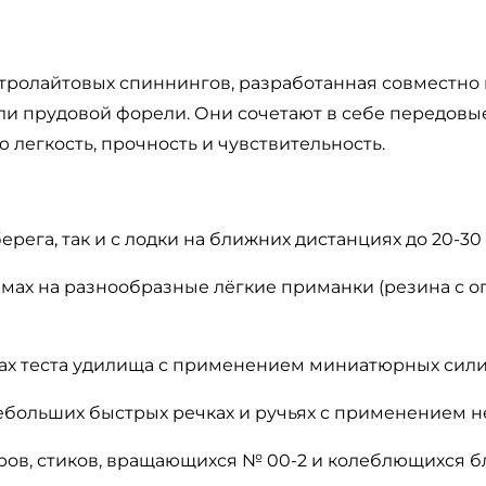
тролайтовых
спиннингов
, разработанная совместно
ли
прудовой
форели. Они сочетают
в себе
передовые
 легкость, прочность и чувствительность.
ерега, так и с лодки
на ближних дистанциях
до
20-3
0
ах на разнообразные лёгкие приманки (резина с ог
лах теста удилища с применением миниатюрных сил
ебольших
бы
с
трых
речках и ручьях с применением н
ров, стиков, вращающихся
№ 00-2
и колеблющихся бл