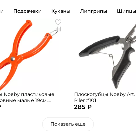
Номер телефона: *
ки
Подсачеки
Куканы
Липгрипы
Щипц
Придумайте пароль: *
Повторите пароль: *
Заполняя данную форму вы соглашаетесь на
обработку
персональных данных
Создать аккаунт
У меня уже есть аккаунт
 Noeby пластиковые
Плоскогубцы Noeby Art.
овные малые 19см.
Piler #101
₽
285 ₽
 случайный)
Показать еще