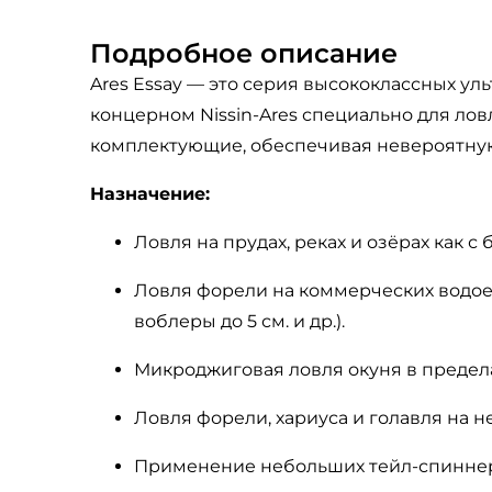
Подробное описание
Ares
Essay
— это серия
высококлассных
уль
концерном
Nissin-Ares
специально для лов
комплектующие
, обеспечивая
невероятную
Назначение:
Ловля на прудах, реках и озёрах как с б
Ловля форели на коммерческих водоем
воблеры до 5 см. и др.).
Микроджиговая
ловля окуня в преде
Ловля
форели, хариуса и голавля
на н
Применение небольших
тейл
-спинне