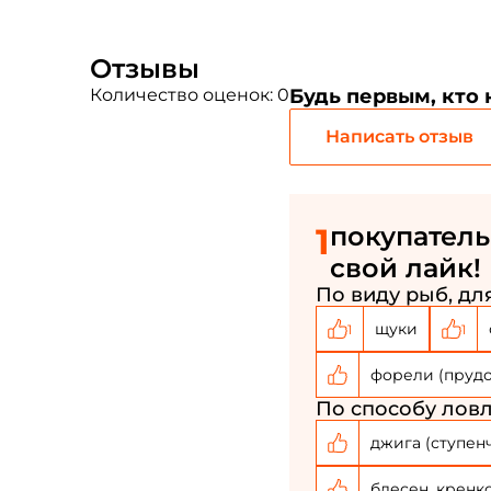
Отзывы
Количество оценок: 0
Будь первым, кто
Написать отзыв
1
покупатель
свой лайк!
По виду рыб, для
щуки
1
1
форели (пруд
По способу ловл
джига (ступен
блесен, кренк