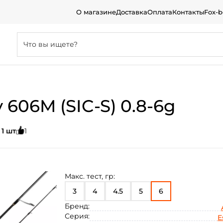
О магазине
Доставка
Оплата
Контакты
Fox-
 606M (SIC-S) 0.8-6g
:
1 шт
1
Макс. тест, гр:
3
4
4.5
5
6
Бренд:
Серия:
E