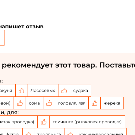
 напишет отзыв
 рекомендует этот товар. Поставьт
:
окуня
Лососевых
судака
овой)
сома
головля, язя
жереха
и, для:
чатая проводка)
твичинга (рывковая проводка)
ов, фэтов
троллинга
как универсальный