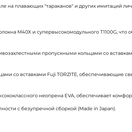
ле на плавающих "тараканов"
и других имитаций ли
волокна M40X и
супервысокомодульного
T1100G
, что 
ивозахлестными
пропускными кольцами
со вставкам
цами со вставками
Fuji TORZITE
, обеспечивающие
св
ысококлассного неопрена EVA, обеспечивает комфорт
пности с безупречной сборкой (Made
in
Japan).