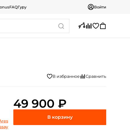
bonus
FAQ
Гуру
Войти
49 900 ₽
Ares
ssay