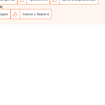
я:
одки
ловли с берега