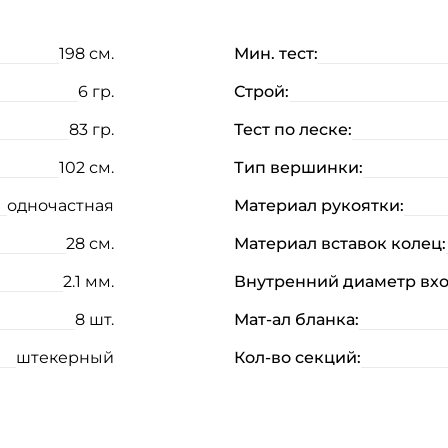
198 см.
Мин. тест:
6 гр.
Строй:
83 гр.
Тест по леске:
102 см.
Тип вершинки:
одночастная
Материал рукоятки:
28 см.
Материал вставок колец:
2.1 мм.
Внутренний диаметр вхо
Создать аккаунт
8 шт.
Мат-ал бланка:
ФИО: *
штекерный
Кол-во секций:
Email: *