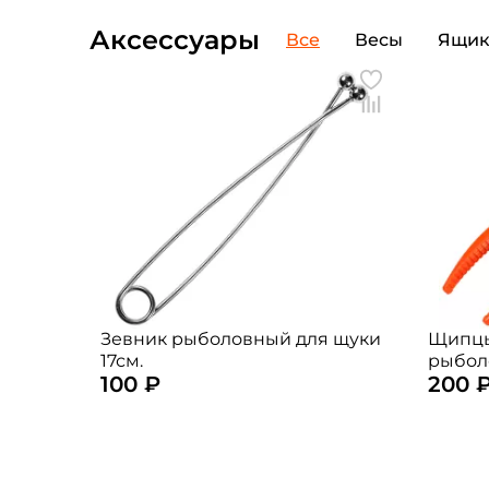
Аксессуары
Все
Весы
Ящи
Зевник рыболовный для щуки
Щипцы
17см.
рыбол
100 ₽
200 
(цвет: