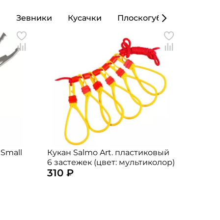
ы
Зевники
Кусачки
Плоскогубцы
Кошел
 Small
Кукан Salmo Art. пластиковый
6 застежек (цвет: мультиколор)
310 ₽