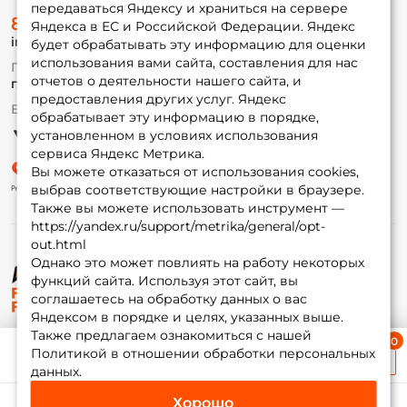
передаваться Яндексу и храниться на сервере
О магазине
8 (495) 532-77-88
Доставка
Яндекса в ЕС и Российской Федерации. Яндекс
info@foxfishing.ru
Оплата
будет обрабатывать эту информацию для оценки
Fox-bonus
использования вами сайта, составления для нас
По вопросам с заказом
Гуру
отчетов о деятельности нашего сайта, и
г. Москва,
ул. Плеханова д.7
предоставления других услуг. Яндекс
Ежедневно 10:00 до 20:00
обрабатывает эту информацию в порядке,
Партнерская программа
установленном в условиях использования
сервиса Яндекс Метрика.
Вы можете отказаться от использования cookies,
выбрав соответствующие настройки в браузере.
Также вы можете использовать инструмент —
https://yandex.ru/support/metrika/general/opt-
out.html
Однако это может повлиять на работу некоторых
функций сайта. Используя этот сайт, вы
© ФоксФишинг, 2009-2026
соглашаетесь на обработку данных о вас
Яндексом в порядке и целях, указанных выше.
Также предлагаем ознакомиться с нашей
Ближайшая доставка
Политикой в отношении обработки персональных
≈ 1 дн.
данных.
Хорошо