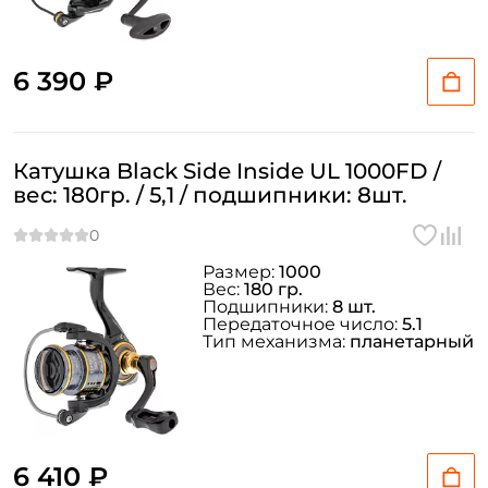
Придумайте пароль: *
6 390 ₽
Повторите пароль: *
Заполняя данную форму вы соглашаетесь на обработку
Катушка Black Side Inside UL 1000FD /
персональных данных
вес: 180гр. / 5,1 / подшипники: 8шт.
Создать аккаунт
Размер:
1000
Вес:
180 гр.
У меня уже есть аккаунт
Подшипники:
8 шт.
Передаточное число:
5.1
Тип механизма:
планетарный
6 410 ₽