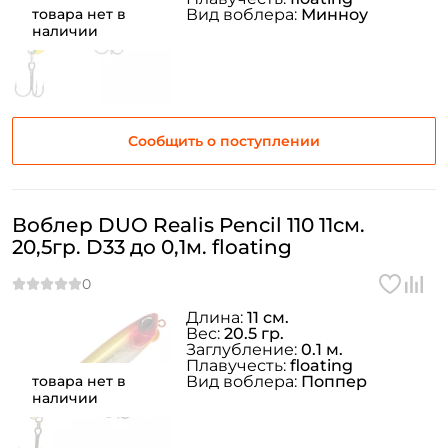
Номер телефона: *
товара нет в
Вид воблера:
Минноу
наличии
Придумайте пароль: *
Повторите пароль: *
Сообщить о поступлении
Заполняя данную форму вы соглашаетесь на обработку
персональных данных
Воблер DUO Realis Pencil 110 11см.
Создать аккаунт
20,5гр. D33 до 0,1м. floating
У меня уже есть аккаунт
Длина:
11 см.
Вес:
20.5 гр.
Заглубление:
0.1 м.
Плавучесть:
floating
товара нет в
Вид воблера:
Поппер
наличии