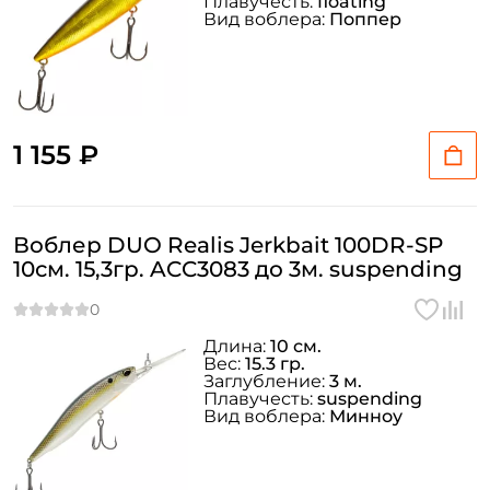
Плавучесть:
floating
Вид воблера:
Поппер
1 155 ₽
Воблер DUO Realis Jerkbait 100DR-SP
10см. 15,3гр. ACC3083 до 3м. suspending
Длина:
10 см.
Вес:
15.3 гр.
Заглубление:
3 м.
Плавучесть:
suspending
Вид воблера:
Минноу