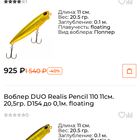
Длина:
11 см.
Вес:
20.5 гр.
Заглубление:
0.1 м.
Плавучесть:
floating
Вид воблера:
Поппер
925 ₽
1 540 ₽
-40%
Воблер DUO Realis Pencil 110 11см.
20,5гр. D154 до 0,1м. floating
Длина:
11 см.
Вес:
20.5 гр.
Заглубление:
0.1 м.