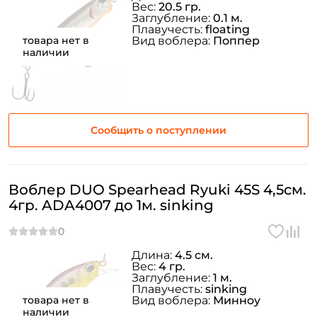
Вес:
20.5 гр.
Заглубление:
0.1 м.
Плавучесть:
floating
товара нет в
Вид воблера:
Поппер
наличии
Сообщить о поступлении
Воблер DUO Spearhead Ryuki 45S 4,5см.
4гр. ADA4007 до 1м. sinking
Длина:
4.5 см.
Вес:
4 гр.
Заглубление:
1 м.
Плавучесть:
sinking
товара нет в
Вид воблера:
Минноу
наличии