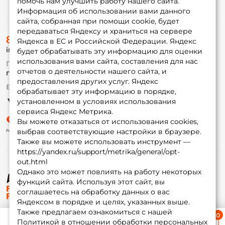
помочь нам улучшить работу нашего сайта.
Информация
Информация об использовании вами данного
сайта, собранная при помощи cookie, будет
передаваться Яндексу и храниться на сервере
О магазине
8 (495) 532-77-88
Доставка
Яндекса в ЕС и Российской Федерации. Яндекс
info@foxfishing.ru
Оплата
будет обрабатывать эту информацию для оценки
Fox-bonus
использования вами сайта, составления для нас
По вопросам с заказом
Гуру
отчетов о деятельности нашего сайта, и
г. Москва,
ул. Плеханова д.7
предоставления других услуг. Яндекс
Ежедневно 10:00 до 20:00
обрабатывает эту информацию в порядке,
Партнерская программа
установленном в условиях использования
сервиса Яндекс Метрика.
Вы можете отказаться от использования cookies,
выбрав соответствующие настройки в браузере.
Также вы можете использовать инструмент —
https://yandex.ru/support/metrika/general/opt-
out.html
Однако это может повлиять на работу некоторых
функций сайта. Используя этот сайт, вы
© ФоксФишинг, 2009-2026
соглашаетесь на обработку данных о вас
Яндексом в порядке и целях, указанных выше.
Также предлагаем ознакомиться с нашей
Ближайшая доставка
Политикой в отношении обработки персональных