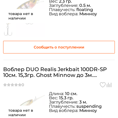
Вес:
2.3 гр.
Заглубление:
0.5 м.
Плавучесть:
floating
товара нет в
Вид воблера:
Минноу
наличии
Сообщить о поступлении
Воблер DUO Realis Jerkbait 100DR-SP
10см. 15,3гр. Ghost Minnow до 3м.
suspending
Длина:
10 см.
Вес:
15.3 гр.
Заглубление:
3 м.
Плавучесть:
suspending
товара нет в
Вид воблера:
Минноу
наличии