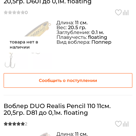
20,5гр. D601 до 0,1м. floating
Длина:
11 см.
Вес:
20.5 гр.
Заглубление:
0.1 м.
Плавучесть:
floating
товара нет в
Вид воблера:
Поппер
наличии
Сообщить о поступлении
Воблер DUO Realis Pencil 110 11см.
20,5гр. D81 до 0,1м. floating
Длина:
11 см.