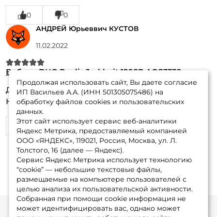
0
0
АНДРЕЙ Юрьеввич КУСТОВ
11.02.2022
Воблер DUO Realis Jerkbait 120SP ACC3338
Продолжая использовать сайт, Вы даете согласие
Достоинства:
Отлична ловит
ИП Васильев А.А. (ИНН 501305075486) на
Недостатки:
нет
обработку файлов cookies и пользовательских
данных.
Этот сайт использует сервис веб-аналитики
1
0
Яндекс Метрика, предоставляемый компанией
ООО «ЯНДЕКС», 119021, Россия, Москва, ул. Л.
Толстого, 16 (далее — Яндекс).
Сервис Яндекс Метрика использует технологию
“cookie” — небольшие текстовые файлы,
размещаемые на компьютере пользователей с
целью анализа их пользовательской активности.
Собранная при помощи cookie информация не
может идентифицировать вас, однако может