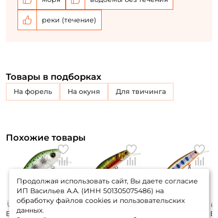
равномерной проводки очевиден. При ловле в стоячей
воде наиболее результативна рывковая анимация
реки (течение)
floating и suspending приманок.
Товары в подборках
на форель
на окуня
для твичинга
Похожие товары
Продолжая использовать сайт, Вы даете согласие
ИП Васильев А.А. (ИНН 501305075486) на
обработку файлов cookies и пользовательских
данных.
Воблер Yo-zuri L-
Воблер Strike Pro
Воблер Strike Pro
Во