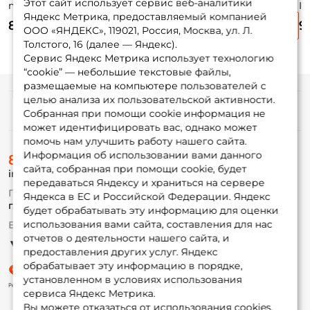
Этот сайт использует сервис веб-аналитики
minnow 44 4,4см.
Inquisitor 80sp 8см.
Inquisitor 110sp
In
Яндекс Метрика, предоставляемый компанией
5гр. MDM sinking
8,3гр. A203-264 до
11см. 16,2гр. A142-
11
850 ₽
825 ₽
915 ₽
9
1,2м. suspending
264 до 1,5м.
до
ООО «ЯНДЕКС», 119021, Россия, Москва, ул. Л.
suspending
Толстого, 16 (далее — Яндекс).
Сервис Яндекс Метрика использует технологию
“cookie” — небольшие текстовые файлы,
размещаемые на компьютере пользователей с
целью анализа их пользовательской активности.
Информация
Собранная при помощи cookie информация не
может идентифицировать вас, однако может
помочь нам улучшить работу нашего сайта.
О магазине
Информация об использовании вами данного
8 (495) 532-77-88
Доставка
сайта, собранная при помощи cookie, будет
info@foxfishing.ru
Оплата
передаваться Яндексу и храниться на сервере
Fox-bonus
По вопросам с заказом
Яндекса в ЕС и Российской Федерации. Яндекс
Гуру
г. Москва,
ул. Плеханова д.7
будет обрабатывать эту информацию для оценки
использования вами сайта, составления для нас
Ежедневно 10:00 до 20:00
Партнерская программа
отчетов о деятельности нашего сайта, и
предоставления других услуг. Яндекс
обрабатывает эту информацию в порядке,
установленном в условиях использования
сервиса Яндекс Метрика.
Вы можете отказаться от использования cookies,