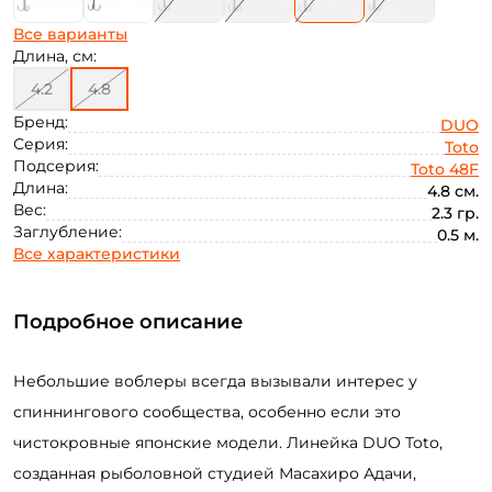
Все варианты
Длина, см:
4.2
4.8
Бренд:
DUO
Серия:
Toto
Подсерия:
Toto 48F
Длина:
4.8 см.
Вес:
2.3 гр.
Заглубление:
0.5 м.
Все характеристики
Подробное описание
Небольшие воблеры всегда вызывали интерес у
спиннингового сообщества, особенно если это
чистокровные японские модели. Линейка DUO Toto,
созданная рыболовной студией Масахиро Адачи,