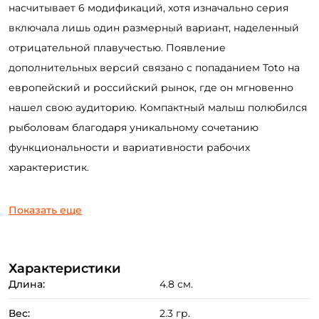
насчитывает 6 модификаций, хотя изначально серия
включала лишь один размерный вариант, наделенный
отрицательной плавучестью. Появление
дополнительных версий связано с попаданием Toto на
европейский и российский рынок, где он мгновенно
нашел свою аудиторию. Компактный малыш полюбился
рыболовам благодаря уникальному сочетанию
функциональности и вариативности рабочих
характеристик.
На сегодняшний день воблер DUO Toto имеет две
Показать еще
размерности длиной 42 и 48 миллиметров
соответственно. При этом «старшая» модель отличается
Создать аккаунт
от базового 4.2 сантиметрового исполнения не только
Характеристики
Длина:
4.8 см.
весом и габаритами. Чтобы сохранить
привлекательность и стабильность приманки,
Вес:
2.3 гр.
ФИО: *