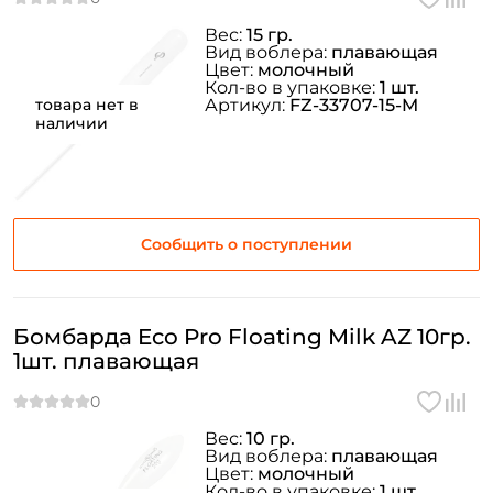
Вес:
15 гр.
ФИО: *
Вид воблера:
плавающая
Цвет:
молочный
Кол-во в упаковке:
1 шт.
товара нет в
Артикул:
FZ-33707-15-M
Email: *
наличии
Номер телефона: *
Придумайте пароль: *
Сообщить о поступлении
Повторите пароль: *
Бомбарда Eco Pro Floating Milk AZ 10гр.
Заполняя данную форму вы соглашаетесь на обработку
1шт. плавающая
персональных данных
Создать аккаунт
Вес:
10 гр.
Вид воблера:
плавающая
Цвет:
молочный
У меня уже есть аккаунт
Кол-во в упаковке:
1 шт.