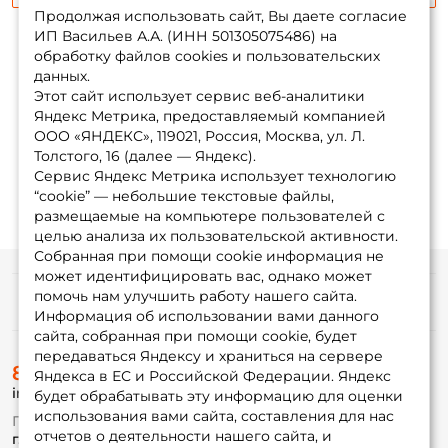
Продолжая использовать сайт, Вы даете согласие
ИП Васильев А.А. (ИНН 501305075486) на
обработку файлов cookies и пользовательских
данных.
Показать еще
Этот сайт использует сервис веб-аналитики
Яндекс Метрика, предоставляемый компанией
ООО «ЯНДЕКС», 119021, Россия, Москва, ул. Л.
1
2
3
Толстого, 16 (далее — Яндекс).
Сервис Яндекс Метрика использует технологию
“cookie” — небольшие текстовые файлы,
размещаемые на компьютере пользователей с
целью анализа их пользовательской активности.
Собранная при помощи cookie информация не
может идентифицировать вас, однако может
помочь нам улучшить работу нашего сайта.
Информация
Информация об использовании вами данного
сайта, собранная при помощи cookie, будет
передаваться Яндексу и храниться на сервере
О магазине
8 (495) 532-77-88
Доставка
Яндекса в ЕС и Российской Федерации. Яндекс
info@foxfishing.ru
Оплата
будет обрабатывать эту информацию для оценки
Fox-bonus
использования вами сайта, составления для нас
По вопросам с заказом
Гуру
отчетов о деятельности нашего сайта, и
г. Москва,
ул. Плеханова д.7