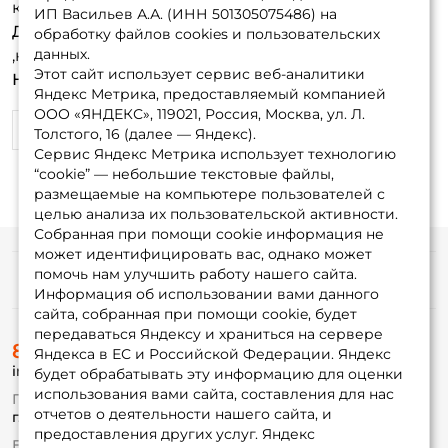
коллег на магот
ИП Васильев А.А. (ИНН 501305075486) на
Достоинства:
Главное достоинство уловистость
обработку файлов cookies и пользовательских
данных.
,нравиться она форели
Этот сайт использует сервис веб-аналитики
Недостатки:
Нет
Яндекс Метрика, предоставляемый компанией
ООО «ЯНДЕКС», 119021, Россия, Москва, ул. Л.
0
0
Толстого, 16 (далее — Яндекс).
Сервис Яндекс Метрика использует технологию
“cookie” — небольшие текстовые файлы,
размещаемые на компьютере пользователей с
целью анализа их пользовательской активности.
Собранная при помощи cookie информация не
может идентифицировать вас, однако может
помочь нам улучшить работу нашего сайта.
Информация
Информация об использовании вами данного
сайта, собранная при помощи cookie, будет
передаваться Яндексу и храниться на сервере
О магазине
8 (495) 532-77-88
Доставка
Яндекса в ЕС и Российской Федерации. Яндекс
info@foxfishing.ru
Оплата
будет обрабатывать эту информацию для оценки
Fox-bonus
использования вами сайта, составления для нас
По вопросам с заказом
Гуру
отчетов о деятельности нашего сайта, и
г. Москва,
ул. Плеханова д.7
предоставления других услуг. Яндекс
Ежедневно 10:00 до 20:00