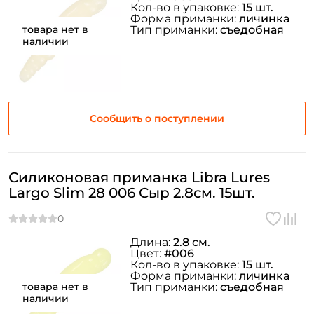
Кол-во в упаковке:
15 шт.
Форма приманки:
личинка
товара нет в
Тип приманки:
съедобная
Повторите пароль: *
наличии
Заполняя данную форму вы соглашаетесь на обработку
персональных данных
Создать аккаунт
Сообщить о поступлении
У меня уже есть аккаунт
Силиконовая приманка Libra Lures
Largo Slim 28 006 Сыр 2.8см. 15шт.
Длина:
2.8 см.
Цвет:
#006
Кол-во в упаковке:
15 шт.
Форма приманки:
личинка
товара нет в
Тип приманки:
съедобная
наличии