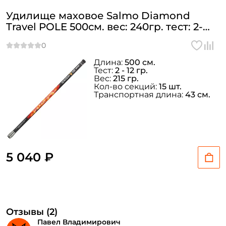
Создать аккаунт
Удилище маховое Salmo Diamond
Travel POLE 500см. вес: 240гр. тест: 2-
12гр. / 5441-500
ФИО: *
Длина:
500 см.
Тест:
2 - 12 гр.
Вес:
215 гр.
Email: *
Кол-во секций:
15 шт.
Транспортная длина:
43 см.
Номер телефона: *
Придумайте пароль: *
5 040 ₽
Повторите пароль: *
Заполняя данную форму вы соглашаетесь на обработку
персональных данных
Отзывы (2)
Создать аккаунт
Павел Владимирович