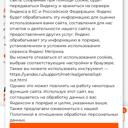
сайта, собранная при помощи cookie, будет
передаваться Яндексу и храниться на сервере
О магазине
8 (495) 532-77-88
Доставка
Яндекса в ЕС и Российской Федерации. Яндекс
info@foxfishing.ru
Оплата
будет обрабатывать эту информацию для оценки
Fox-bonus
использования вами сайта, составления для нас
По вопросам с заказом
Гуру
отчетов о деятельности нашего сайта, и
г. Москва,
ул. Плеханова д.7
предоставления других услуг. Яндекс
Ежедневно 10:00 до 20:00
обрабатывает эту информацию в порядке,
Партнерская программа
установленном в условиях использования
сервиса Яндекс Метрика.
Вы можете отказаться от использования cookies,
выбрав соответствующие настройки в браузере.
Также вы можете использовать инструмент —
https://yandex.ru/support/metrika/general/opt-
out.html
Однако это может повлиять на работу некоторых
функций сайта. Используя этот сайт, вы
© ФоксФишинг, 2009-2026
соглашаетесь на обработку данных о вас
Яндексом в порядке и целях, указанных выше.
Также предлагаем ознакомиться с нашей
Ближайшая доставка
Политикой в отношении обработки персональных
≈ 1 дн.
данных.