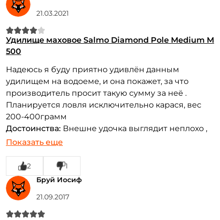
21.03.2021
У меня уже есть аккаунт
Удилище маховое Salmo Diamond Pole Medium M
500
Надеюсь я буду приятно удивлён данным
удилищем на водоеме, и она покажет, за что
производитель просит такую сумму за неё .
Планируется ловля исключительно карася, вес
200-400грамм
Достоинства:
Внешне удочка выглядит неплохо ,
относительно хороший баланс. Про надежность
Показать еще
ничего не скажу- ещё не тестил, 4 звёзды наугад
поставил
2
1
Недостатки:
За такую цену (2618₽) могли бы
Бруй Иосиф
установить какой никакой демпфер в нижней
21.09.2017
заглушке, иначе будут со временем разбиваться
колена. Верхняя пробка тоже очень жесткая