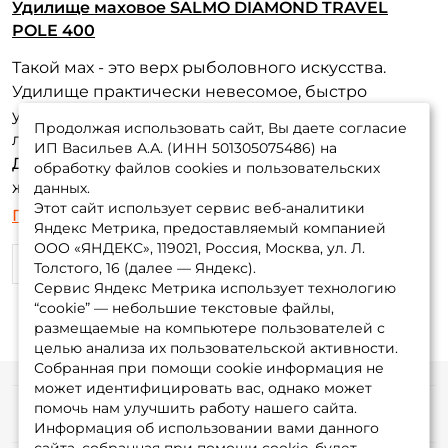
изнутри. Ну и конечно вес удочки-270 грамм! Хотя
Удилище маховое SALMO DIAMOND TRAVEL
многие скажут-смотри характеристики, там все
POLE 400
указано,НО повторюсь цена сильно завышена за
Такой мах - это верх рыболовного искусства.
такой вес. Очень пожалел что поспешил к весне с
Удилище практически невесомое, быстро
покупкой .
утомляет рыбу, чувствуется запас прочности. С
Продолжая использовать сайт, Вы даете согласие
линем на 800 г справилось без проблем.
ИП Васильев А.А. (ИНН 501305075486) на
Достоинства:
Доступность, невесомость,
обработку файлов cookies и пользовательских
жесткость
данных.
Этот сайт использует сервис веб-аналитики
Недостатки:
За эти деньги нет
Показать еще
Яндекс Метрика, предоставляемый компанией
ООО «ЯНДЕКС», 119021, Россия, Москва, ул. Л.
10
0
Толстого, 16 (далее — Яндекс).
Сервис Яндекс Метрика использует технологию
“cookie” — небольшие текстовые файлы,
размещаемые на компьютере пользователей с
целью анализа их пользовательской активности.
Собранная при помощи cookie информация не
может идентифицировать вас, однако может
помочь нам улучшить работу нашего сайта.
Информация
Информация об использовании вами данного