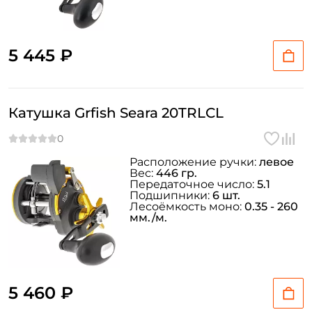
ФИО: *
5 445 ₽
Email: *
Номер телефона: *
Катушка Grfish Seara 20TRLCL
Придумайте пароль: *
Расположение ручки:
левое
Вес:
446 гр.
Повторите пароль: *
Передаточное число:
5.1
Подшипники:
6 шт.
Лесоёмкость моно:
0.35 - 260
Заполняя данную форму вы соглашаетесь на обработку
мм./м.
персональных данных
Создать аккаунт
5 460 ₽
У меня уже есть аккаунт