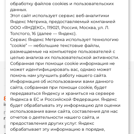
обработку файлов cookies и пользовательских
данных.
Этот сайт использует сервис веб-аналитики
Яндекс Метрика, предоставляемый компанией
ООО «ЯНДЕКС», 119021, Россия, Москва, ул. Л.
Толстого, 16 (далее — Яндекс).
Сервис Яндекс Метрика использует технологию
“cookie” — небольшие текстовые файлы,
размещаемые на компьютере пользователей с
целью анализа их пользовательской активности.
Собранная при помощи cookie информация не
может идентифицировать вас, однако может
помочь нам улучшить работу нашего сайта.
Информация
Информация об использовании вами данного
сайта, собранная при помощи cookie, будет
передаваться Яндексу и храниться на сервере
О магазине
8 (495) 532-77-88
Доставка
Яндекса в ЕС и Российской Федерации. Яндекс
info@foxfishing.ru
Оплата
будет обрабатывать эту информацию для оценки
Fox-bonus
использования вами сайта, составления для нас
По вопросам с заказом
Гуру
отчетов о деятельности нашего сайта, и
г. Москва,
ул. Плеханова д.7
предоставления других услуг. Яндекс
Ежедневно 10:00 до 20:00
обрабатывает эту информацию в порядке,
Партнерская программа