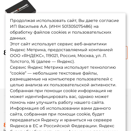
ФИО: *
Продолжая использовать сайт, Вы даете согласие
ИП Васильев А.А. (ИНН 501305075486) на
обработку файлов cookies и пользовательских
Email: *
данных.
Этот сайт использует сервис веб-аналитики
Яндекс Метрика, предоставляемый компанией
80 ₽
Номер телефона: *
ООО «ЯНДЕКС», 119021, Россия, Москва, ул. Л.
Толстого, 16 (далее — Яндекс).
Сервис Яндекс Метрика использует технологию
Придумайте пароль: *
“cookie” — небольшие текстовые файлы,
размещаемые на компьютере пользователей с
целью анализа их пользовательской активности.
Повторите пароль: *
Собранная при помощи cookie информация не
может идентифицировать вас, однако может
Заполняя данную форму вы соглашаетесь на обработку
помочь нам улучшить работу нашего сайта.
Информация
персональных данных
Информация об использовании вами данного
сайта, собранная при помощи cookie, будет
Создать аккаунт
передаваться Яндексу и храниться на сервере
О магазине
8 (495) 532-77-88
Доставка
Яндекса в ЕС и Российской Федерации. Яндекс
info@foxfishing.ru
Оплата