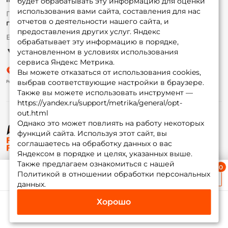
будет обрабатывать эту информацию для оценки
Fox-bonus
У меня уже есть аккаунт
использования вами сайта, составления для нас
По вопросам с заказом
Гуру
отчетов о деятельности нашего сайта, и
г. Москва,
ул. Плеханова д.7
предоставления других услуг. Яндекс
Ежедневно 10:00 до 20:00
обрабатывает эту информацию в порядке,
Партнерская программа
установленном в условиях использования
сервиса Яндекс Метрика.
Вы можете отказаться от использования cookies,
выбрав соответствующие настройки в браузере.
Также вы можете использовать инструмент —
https://yandex.ru/support/metrika/general/opt-
out.html
Однако это может повлиять на работу некоторых
функций сайта. Используя этот сайт, вы
© ФоксФишинг, 2009-2026
соглашаетесь на обработку данных о вас
Яндексом в порядке и целях, указанных выше.
Также предлагаем ознакомиться с нашей
Ближайшая доставка
Политикой в отношении обработки персональных
≈ 1 дн.
данных.
Хорошо
Каталог
Избранное
Корзина
Инфо
Мой Fox