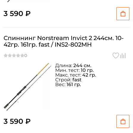
3 590 ₽
Email: *
Номер телефона: *
Спиннинг Norstream Invict 2 244см. 10-
42гр. 161гр. fast / INS2-802MH
Придумайте пароль: *
Длина:
244 см.
Повторите пароль: *
Мин. тест:
10 гр.
Макс. тест:
42 гр.
Строй:
fast
Заполняя данную форму вы соглашаетесь на обработку
Вес:
161 гр.
персональных данных
Создать аккаунт
У меня уже есть аккаунт
3 590 ₽