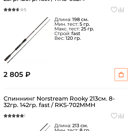
Длина:
198 см.
Мин. тест:
5 гр.
Макс. тест:
25 гр.
Строй:
fast
Вес:
120 гр.
2 805 ₽
Спиннинг Norstream Rooky 213см. 8-
32гр. 142гр. fast / RKS-702MMH
Длина:
213 см.
Мин. тест:
8 гр.