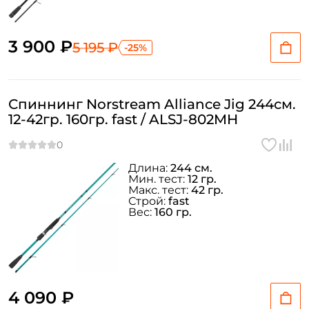
3 900 ₽
5 195 ₽
-25%
Спиннинг Norstream Alliance Jig 244см.
12-42гр. 160гр. fast / ALSJ-802MH
Длина:
244 см.
Мин. тест:
12 гр.
Макс. тест:
42 гр.
Строй:
fast
Вес:
160 гр.
4 090 ₽