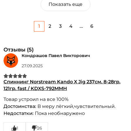
Показать еще
1
2
3
4
...
6
Отзывы (5)
Кондрашов Павел Викторович
27.09.2025
Спиннинг Norstream Kando X Jig 237см. 8-28гр.
121гр. fast / KDXS-792MMH
Товар устроил на все 100%
Достоинства:
В меру лёгкий,чувствительный.
Недостатки:
Пока необнаружено
1
26