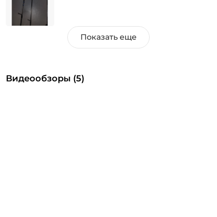
сломался спиннинг не в месте соединения. Т.е. он
в принципе хлипкий. А общем качество хуже, чем
ноу неймы с Алика.
Достоинства:
Легкий, удобный и для перевозки, и
для рыбалки.
Недостатки:
Ненадежный, не стоит своих денег,
собирается через одно место (до конца звенья не
Видеообзоры (5)
смыкаются, повернуть звено, чтобы выровнять
кольца - нереально)