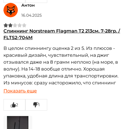
Антон
16.04.2025
Спиннинг Norstream Flagman T2 213см. 7-28гр. /
FLTS2-704M
В целом спиннингу оценка 2 из 5. Из плюсов -
красивый дизайн, чувствительный, на джиг
отзывался даже на 8 грамм неплохо (на море, в
волну). На 14-18 вообще отлично. Хорошая
упаковка, удобная длина для транспортировки.
Из минусов: сразу насторожило, что спиннинг
странно собирается, звенья не до конца
Показать еще
вставляются друг в друга. Расстояние между
метками примерно 1 см. Подумал, что это
2
1
специфика такая. Не стал возвращать. Но при
первой же рыбалке спиннинг сломался на
забросе. Приманка была грамм 10-12. Причем