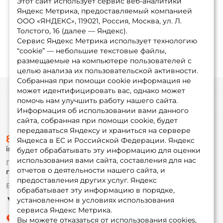
Этот сайт использует сервис веб-аналитики
Яндекс Метрика, предоставляемый компанией
ООО «ЯНДЕКС», 119021, Россия, Москва, ул. Л.
Толстого, 16 (далее — Яндекс).
Сервис Яндекс Метрика использует технологию
“cookie” — небольшие текстовые файлы,
размещаемые на компьютере пользователей с
целью анализа их пользовательской активности.
Собранная при помощи cookie информация не
может идентифицировать вас, однако может
помочь нам улучшить работу нашего сайта.
Информация
Информация об использовании вами данного
сайта, собранная при помощи cookie, будет
передаваться Яндексу и храниться на сервере
О магазине
8 (495) 532-77-88
Доставка
Яндекса в ЕС и Российской Федерации. Яндекс
info@foxfishing.ru
Оплата
будет обрабатывать эту информацию для оценки
Fox-bonus
использования вами сайта, составления для нас
По вопросам с заказом
Гуру
отчетов о деятельности нашего сайта, и
г. Москва,
ул. Плеханова д.7
предоставления других услуг. Яндекс
Ежедневно 10:00 до 20:00
обрабатывает эту информацию в порядке,
Партнерская программа
установленном в условиях использования
сервиса Яндекс Метрика.
Вы можете отказаться от использования cookies,