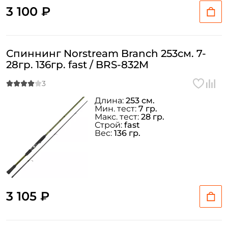
3 100 ₽
Спиннинг Norstream Branch 253см. 7-
28гр. 136гр. fast / BRS-832M
Длина:
253 см.
Мин. тест:
7 гр.
Макс. тест:
28 гр.
Строй:
fast
Вес:
136 гр.
3 105 ₽