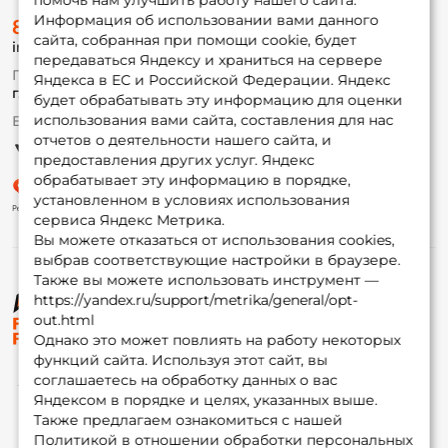
помочь нам улучшить работу нашего сайта.
О магазине
Информация об использовании вами данного
8 (495) 532-77-88
Доставка
сайта, собранная при помощи cookie, будет
info@foxfishing.ru
Оплата
передаваться Яндексу и храниться на сервере
Fox-bonus
По вопросам с заказом
Яндекса в ЕС и Российской Федерации. Яндекс
Гуру
г. Москва,
ул. Плеханова д.7
будет обрабатывать эту информацию для оценки
использования вами сайта, составления для нас
Ежедневно 10:00 до 20:00
Партнерская программа
отчетов о деятельности нашего сайта, и
предоставления других услуг. Яндекс
обрабатывает эту информацию в порядке,
установленном в условиях использования
сервиса Яндекс Метрика.
Вы можете отказаться от использования cookies,
выбрав соответствующие настройки в браузере.
Также вы можете использовать инструмент —
https://yandex.ru/support/metrika/general/opt-
© ФоксФишинг, 2009-2026
out.html
Однако это может повлиять на работу некоторых
функций сайта. Используя этот сайт, вы
соглашаетесь на обработку данных о вас
Яндексом в порядке и целях, указанных выше.
Также предлагаем ознакомиться с нашей
Политикой в отношении обработки персональных