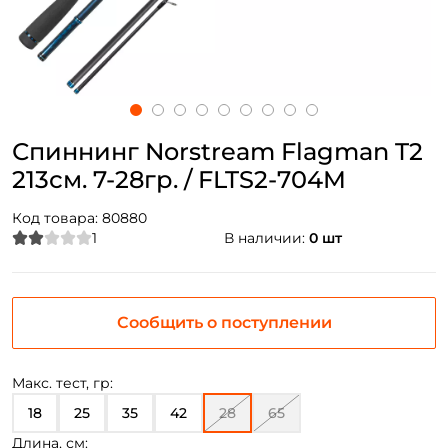
Спиннинг Norstream Flagman T2
213см. 7-28гр. / FLTS2-704M
Код товара:
80880
1
В наличии:
0 шт
Сообщить о поступлении
Макс. тест, гр:
18
25
35
42
28
65
Длина, см: