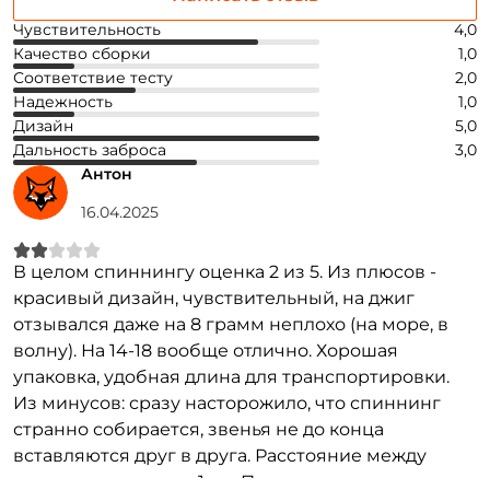
Номер телефона: *
Чувствительность
4,0
Качество сборки
1,0
Соответствие тесту
2,0
Придумайте пароль: *
Надежность
1,0
Дизайн
5,0
Повторите пароль: *
Дальность заброса
3,0
Антон
Заполняя данную форму вы соглашаетесь на обработку
персональных данных
16.04.2025
Создать аккаунт
В целом спиннингу оценка 2 из 5. Из плюсов -
красивый дизайн, чувствительный, на джиг
У меня уже есть аккаунт
отзывался даже на 8 грамм неплохо (на море, в
волну). На 14-18 вообще отлично. Хорошая
упаковка, удобная длина для транспортировки.
Из минусов: сразу насторожило, что спиннинг
странно собирается, звенья не до конца
вставляются друг в друга. Расстояние между
метками примерно 1 см. Подумал, что это