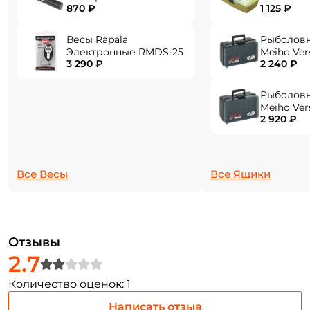
"тёплого" материала EVA гарантирует комфорт в
870 ₽
1 125 ₽
фонарем EPHN-40
любую погоду.
Весы Rapala
Рыболов
Удобное колечко на комле для фиксирования
Электронные RMDS-25
Meiho Ver
3 290 ₽
2 240 ₽
284x180x1
приманки (хуккипер).
Эстетичный дизайн удилища в сочетании с
Рыболов
аккуратной и точной сборкой.
Meiho Ver
2 920 ₽
310x214x1
Все Весы
Все Ящики
Создать аккаунт
ФИО: *
Отзывы
2.7
Email: *
Количество оценок: 1
Написать отзыв