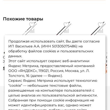
Похожие товары
Продолжая использовать сайт, Вы даете согласие
ИП Васильев А.А. (ИНН 501305075486) на
обработку файлов cookies и пользовательских
данных.
Спиннинг Lucky
Спиннинг Zemex
Спиннинг Zemex
С
Этот сайт использует сервис веб-аналитики
John Vanrex 223см.
Spider Z-10 221см.
Spider Z-10 221см.
Fu
7-28гр. 124 гр. fast/
8-42гр. 138гр. fast /
16-80гр. 178гр. fast
28
Яндекс Метрика, предоставляемый компанией
7
5 215 ₽
6 845 ₽
7 180 ₽
LJVA-742MF
732H
/ 732UH
7
ООО «ЯНДЕКС», 119021, Россия, Москва, ул. Л.
9 
Толстого, 16 (далее — Яндекс).
Сервис Яндекс Метрика использует технологию
“cookie” — небольшие текстовые файлы,
размещаемые на компьютере пользователей с
целью анализа их пользовательской активности.
Информация
Собранная при помощи cookie информация не
может идентифицировать вас, однако может