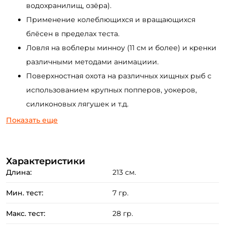
водохранилищ, озёра).
Применение колеблющихся и вращающихся
блёсен в пределах теста.
Ловля на воблеры минноу (11 см и более) и кренки
различными методами анимациии.
Поверхностная охота на различных хищных рыб с
использованием крупных попперов, уокеров,
силиконовых лягушек и т.д.
Джиговая ловля в пределах теста с применением
Показать еще
различных приманок (силиконовые приманки,
поролоновые рыбки, мандулы и др.).
Характеристики
Ловля на отводной поводок и другие варианты
Длина:
213 см.
оснасток ("каролина", джиг-риг, токио-риг, дроп-
шот).
Мин. тест:
7 гр.
Рыбалка на заросшем мелководье на
Макс. тест:
28 гр.
неогруженную "резину".