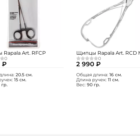
Создать аккаунт
ФИО: *
Email: *
Rapala Art. RFCP
Щипцы Rapala Art. RCD
 ₽
2 990 ₽
Номер телефона: *
длина:
20.5 см.
Общая длина:
16 см.
ручек:
15 см.
Длина ручек:
11 см.
 гр.
Вес:
90 гр.
Придумайте пароль: *
Повторите пароль: *
Заполняя данную форму вы соглашаетесь на
обработку
персональных данных
Создать аккаунт