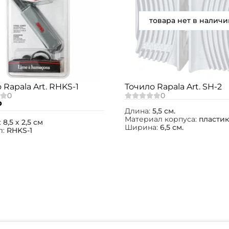
товара нет в наличи
Создать аккаунт
ФИО: *
Email: *
 Rapala Art. RHKS-1
Точило Rapala Art. SH-2
₽
Длина:
5,5 см.
Номер телефона: *
Материал корпуса:
пластик
:
8,5 х 2,5 см
Ширина:
6,5 см.
л:
RHKS-1
Придумайте пароль: *
Повторите пароль: *
Заполняя данную форму вы соглашаетесь на
обработку
персональных данных
Создать аккаунт