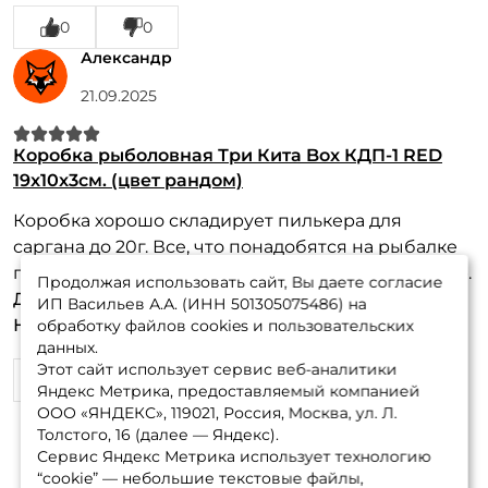
0
0
Александр
21.09.2025
Коробка рыболовная Три Кита Box КДП-1 RED
19x10x3см. (цвет рандом)
Коробка хорошо складирует пилькера для
саргана до 20г. Все, что понадобятся на рыбалке
поместились в данную коробку. Спасибо за товар.
Продолжая использовать сайт, Вы даете согласие
Достоинства:
Люблю рыбалку
ИП Васильев А.А. (ИНН 501305075486) на
Недостатки:
Пусть выискивают другие
обработку файлов cookies и пользовательских
данных.
Этот сайт использует сервис веб-аналитики
0
0
Яндекс Метрика, предоставляемый компанией
ООО «ЯНДЕКС», 119021, Россия, Москва, ул. Л.
Толстого, 16 (далее — Яндекс).
Сервис Яндекс Метрика использует технологию
“cookie” — небольшие текстовые файлы,