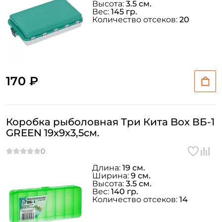
Высота:
3.5 см.
Вес:
145 гр.
Количество отсеков:
20
Номер телефона: *
Придумайте пароль: *
170 ₽
Повторите пароль: *
Заполняя данную форму вы соглашаетесь на обработку
персональных данных
Коробка рыболовная Три Кита Box ВБ-1
GREEN 19x9x3,5см.
Создать аккаунт
Длина:
19 см.
У меня уже есть аккаунт
Ширина:
9 см.
Высота:
3.5 см.
Вес:
140 гр.
Количество отсеков:
14