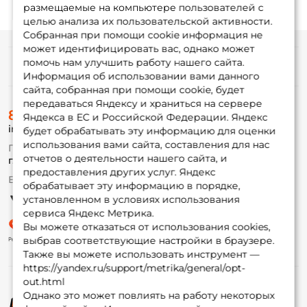
размещаемые на компьютере пользователей с
целью анализа их пользовательской активности.
Собранная при помощи cookie информация не
может идентифицировать вас, однако может
помочь нам улучшить работу нашего сайта.
Информация
Информация об использовании вами данного
сайта, собранная при помощи cookie, будет
передаваться Яндексу и храниться на сервере
О магазине
8 (495) 532-77-88
Доставка
Яндекса в ЕС и Российской Федерации. Яндекс
info@foxfishing.ru
Оплата
будет обрабатывать эту информацию для оценки
Fox-bonus
использования вами сайта, составления для нас
По вопросам с заказом
Гуру
отчетов о деятельности нашего сайта, и
г. Москва,
ул. Плеханова д.7
предоставления других услуг. Яндекс
Ежедневно 10:00 до 20:00
обрабатывает эту информацию в порядке,
Партнерская программа
установленном в условиях использования
сервиса Яндекс Метрика.
Вы можете отказаться от использования cookies,
выбрав соответствующие настройки в браузере.
Также вы можете использовать инструмент —
https://yandex.ru/support/metrika/general/opt-
out.html
Однако это может повлиять на работу некоторых