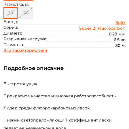
0.35
0.40
Размотка, м:
30
150
Бренд:
Sufix
Серия:
Super 21 Fluorocarbon
Диаметр:
0.28 мм.
Разрывная нагрузка:
6.5 кг.
Размотка:
30 м.
Все характеристики
Подробное описание
Быстротонущая.
Прекрасное качество и высокая работоспособность.
Лидер среди флюорокарбоновых лесок.
Низкий светопреломляющий коэффициент лески
делает ее незаметной в воде.