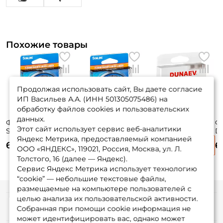
Похожие товары
Продолжая использовать сайт, Вы даете согласие
ИП Васильев А.А. (ИНН 501305075486) на
обработку файлов cookies и пользовательских
данных.
Флюорокарбон
Флюорокарбон
Флюорокарбон
Ф
Этот сайт использует сервис веб-аналитики
Sunline Siglon FC
Sunline Siglon FC
Dunaev X-core 30м.
Du
Яндекс Метрика, предоставляемый компанией
2020 30м 0.290мм
2020 30м 0.225мм
0,37мм.
0,
690 ₽
590 ₽
560 ₽
6
Clear
Clear
ООО «ЯНДЕКС», 119021, Россия, Москва, ул. Л.
Толстого, 16 (далее — Яндекс).
Сервис Яндекс Метрика использует технологию
“cookie” — небольшие текстовые файлы,
размещаемые на компьютере пользователей с
целью анализа их пользовательской активности.
Информация
Собранная при помощи cookie информация не
может идентифицировать вас, однако может