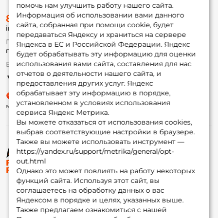
помочь нам улучшить работу нашего сайта.
О магазине
Информация об использовании вами данного
8 (495) 532-77-88
Доставка
сайта, собранная при помощи cookie, будет
info@foxfishing.ru
Оплата
передаваться Яндексу и храниться на сервере
Fox-bonus
По вопросам с заказом
Яндекса в ЕС и Российской Федерации. Яндекс
Гуру
г. Москва,
ул. Плеханова д.7
будет обрабатывать эту информацию для оценки
использования вами сайта, составления для нас
Ежедневно 10:00 до 20:00
Партнерская программа
отчетов о деятельности нашего сайта, и
предоставления других услуг. Яндекс
обрабатывает эту информацию в порядке,
установленном в условиях использования
сервиса Яндекс Метрика.
Вы можете отказаться от использования cookies,
выбрав соответствующие настройки в браузере.
Также вы можете использовать инструмент —
https://yandex.ru/support/metrika/general/opt-
© ФоксФишинг, 2009-2026
out.html
Однако это может повлиять на работу некоторых
функций сайта. Используя этот сайт, вы
соглашаетесь на обработку данных о вас
Яндексом в порядке и целях, указанных выше.
Также предлагаем ознакомиться с нашей