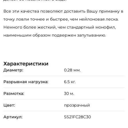
Создать аккаунт
Все эти качества позволяют доставить Вашу приманку в
точку ловли точнее и быстрее, чем нейлоновая леска.
Немного более жесткий, чем стандартный монофил,
ФИО: *
наименьшим образом подвержен запутыванию.
Email: *
Характеристики
Номер телефона: *
Диаметр:
0.28 мм.
Разрывная нагрузка:
6.5 кг.
Придумайте пароль: *
Размотка:
30 м.
Повторите пароль: *
Цвет:
прозрачный
Заполняя данную форму вы соглашаетесь на обработку
Артикул:
SS21FC28C30
персональных данных