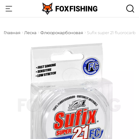
Главная
Леска
Флюорокарбоновая
Sufix super 21 fluorocarbo