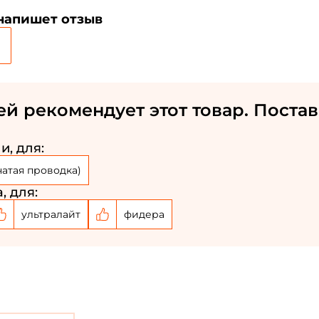
 напишет отзыв
ей рекомендует этот товар. Постав
и, для:
Создать аккаунт
чатая проводка)
ФИО: *
, для:
ультралайт
фидера
Email: *
Номер телефона: *
Придумайте пароль: *