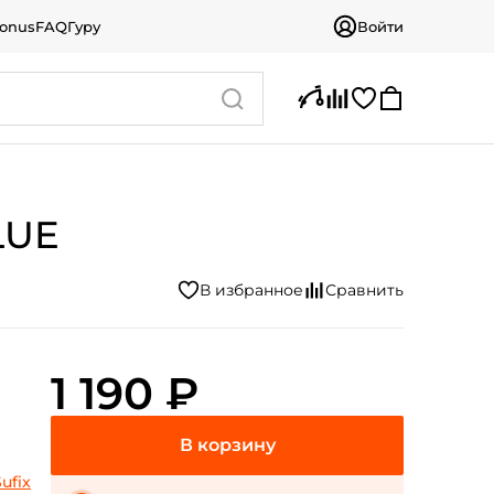
bonus
FAQ
Гуру
Войти
LUE
1 190 ₽
ufix