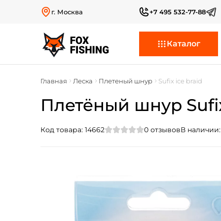
г. Москва
+7 495 532-77-88
Каталог
Главная
Леска
Плетеный шнур
Sufix ice braid
Плетёный шнур Sufix
Код товара:
14662
0
отзывов
В наличии