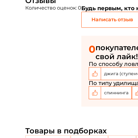
Отзывы
Количество оценок: 0
Будь первым, кто
Написать отзыв
0
покупател
свой лайк!
По способу ловл
джига (ступен
По типу удилища
спиннинга
Товары в подборках