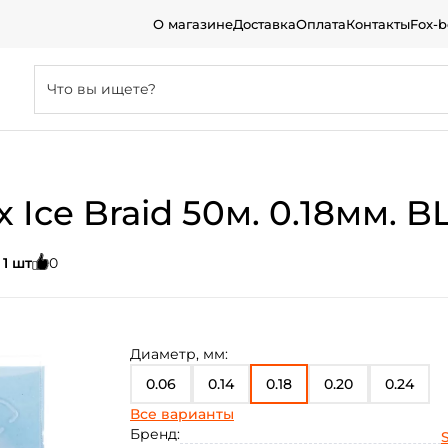
О магазине
Доставка
Оплата
Контакты
Fox-
 Ice Braid 50м. 0.18мм. B
:
1 шт
0
Диаметр, мм:
0.06
0.14
0.18
0.20
0.24
Все варианты
0.16
Бренд:
S