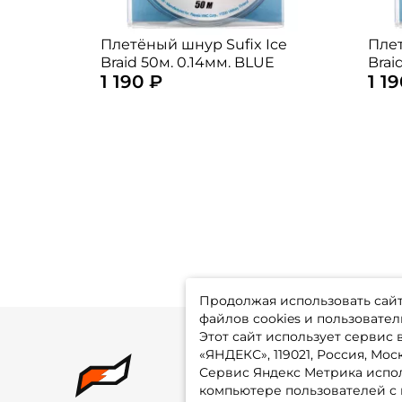
Плетёный шнур Sufix Ice
Плет
Braid 50м. 0.14мм. BLUE
Brai
1 190 ₽
1 1
Продолжая использовать сайт,
файлов cookies и пользовател
Этот сайт использует сервис
«ЯНДЕКС», 119021, Россия, Москв
Сервис Яндекс Метрика испол
О 
компьютере пользователей с 
До