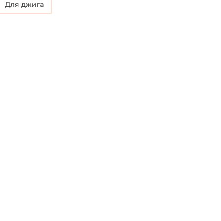
Для джига
Повторите пароль: *
Заполняя данную форму вы соглашаетесь на
обработку
персональных данных
Создать аккаунт
У меня уже есть аккаунт