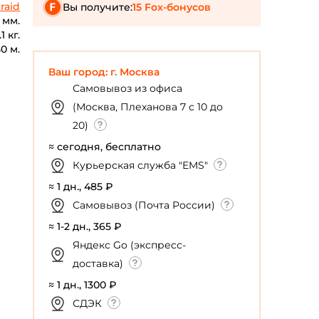
raid
Вы получите:
15 Fox-бонусов
8 мм.
.1 кг.
0 м.
Ваш город: г. Москва
Самовывоз из офиса
(Москва, Плеханова 7 с 10 до
20)
≈ сегодня, бесплатно
Курьерская служба "EMS"
≈ 1 дн., 485 ₽
Самовывоз (Почта России)
≈ 1-2 дн., 365 ₽
Яндекс Go (экспресс-
доставка)
≈ 1 дн., 1300 ₽
СДЭК