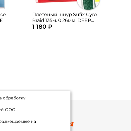
Ice
Плетёный шнур Sufix Gyro
Плет
UE
Braid 135м. 0.26мм. DEEP
Brai
1 180 ₽
1 2
GREEN
GRE
а обработку
ией ООО
 размещаемые на
8 (495) 532-77-88
info@foxfishing.ru