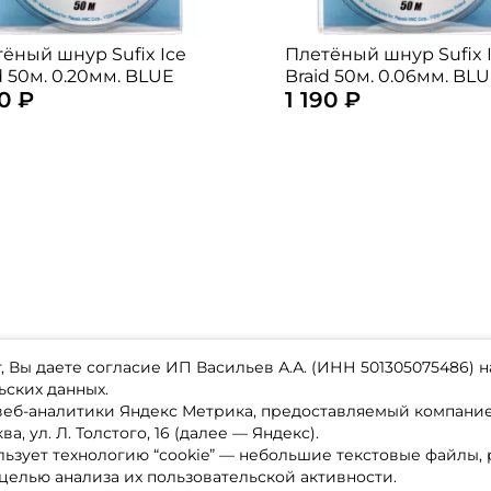
ёный шнур Sufix Ice
Плетёный шнур Sufix 
d 50м. 0.20мм. BLUE
Braid 50м. 0.06мм. BL
90 ₽
1 190 ₽
 Вы даете согласие ИП Васильев А.А. (ИНН 501305075486) н
ьских данных.
 веб-аналитики Яндекс Метрика, предоставляемый компан
а, ул. Л. Толстого, 16 (далее — Яндекс).
ьзует технологию “cookie” — небольшие текстовые файлы,
магазине
Каталог товаров
целью анализа их пользовательской активности.
ставка
Акции