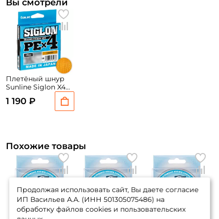
Вы смотрели
Плетёный шнур
Sunline Siglon X4
150м. 0.270
1 190 ₽
ORANGE
Похожие товары
Продолжая использовать сайт, Вы даете согласие
ИП Васильев А.А. (ИНН 501305075486) на
обработку файлов cookies и пользовательских