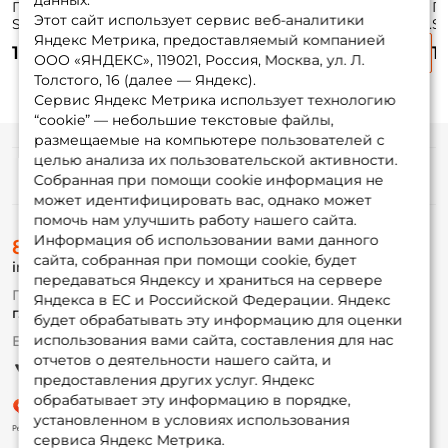
данных.
Плетёный шнур
Плетёный шнур
Плетёный шнур
П
Этот сайт использует сервис веб-аналитики
Sufix Ice Braid 50м.
Sufix Ice Braid 50м.
Sufix Ice Braid 50м.
Su
Яндекс Метрика, предоставляемый компанией
0.18мм. BLUE
0.20мм. BLUE
0.06мм. BLUE
13
1 190 ₽
1 190 ₽
1 190 ₽
1
G
ООО «ЯНДЕКС», 119021, Россия, Москва, ул. Л.
Толстого, 16 (далее — Яндекс).
Сервис Яндекс Метрика использует технологию
“cookie” — небольшие текстовые файлы,
размещаемые на компьютере пользователей с
целью анализа их пользовательской активности.
Информация
Собранная при помощи cookie информация не
может идентифицировать вас, однако может
помочь нам улучшить работу нашего сайта.
О магазине
Информация об использовании вами данного
8 (495) 532-77-88
Доставка
сайта, собранная при помощи cookie, будет
info@foxfishing.ru
Оплата
передаваться Яндексу и храниться на сервере
Fox-bonus
По вопросам с заказом
Яндекса в ЕС и Российской Федерации. Яндекс
Гуру
г. Москва,
ул. Плеханова д.7
будет обрабатывать эту информацию для оценки
использования вами сайта, составления для нас
Ежедневно 10:00 до 20:00
Партнерская программа
отчетов о деятельности нашего сайта, и
предоставления других услуг. Яндекс
обрабатывает эту информацию в порядке,
установленном в условиях использования
сервиса Яндекс Метрика.