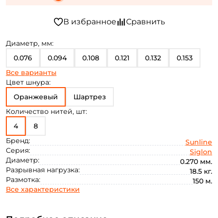
Диаметр, мм:
0.076
0.094
0.108
0.121
0.132
0.153
Все варианты
0.171
0.187
0.209
0.223
0.242
0.27
Цвет шнура:
0.270
Оранжевый
0.296
Шартрез
Количество нитей, шт:
4
8
Бренд:
Sunline
Серия:
Siglon
Диаметр:
0.270 мм.
Разрывная нагрузка:
18.5 кг.
Размотка:
150 м.
Все характеристики