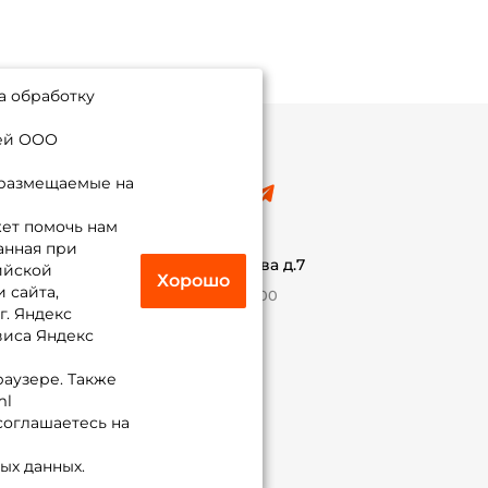
а обработку
ией ООО
 размещаемые на
8 (495) 532-77-88
info@foxfishing.ru
ет помочь нам
По вопросам с заказом
анная при
г. Москва,
ул. Плеханова д.7
ийской
Хорошо
 сайта,
Ежедневно 10:00 до 20:00
г. Яндекс
виса Яндекс
Присоединяйся к нам
раузере. Также
ml
 соглашаетесь на
ых данных.