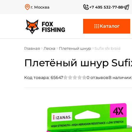
г. Москва
+7 495 532-77-88
Каталог
Главная
Леска
Плетеный шнур
Sufix sfx braid
Плетёный шнур Sufix 
Код товара:
65647
0
отзывов
В наличии