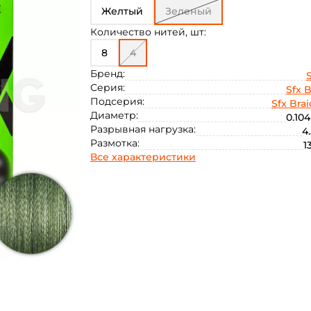
0.33
Желтый
Зеленый
Количество нитей, шт:
8
4
Бренд:
S
Серия:
Sfx B
Подсерия:
Sfx Brai
Диаметр:
0.104
Разрывная нагрузка:
4.
Размотка:
1
Все характеристики