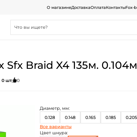
О магазине
Доставка
Оплата
Контакты
Fox-
Sfx Braid X4 135м. 0.104
:
0 шт
0
Диаметр, мм:
0.128
0.148
0.165
0.185
0.205
Все варианты
0.235
0.285
0.37
0.405
0.104
Цвет шнура: