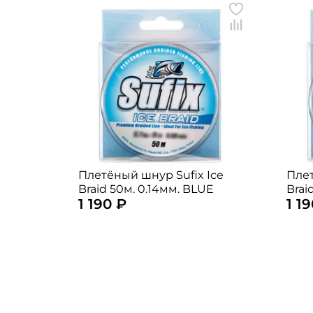
Плетёный шнур Sufix Ice
Плет
Braid 50м. 0.14мм. BLUE
Brai
1 190 ₽
1 1