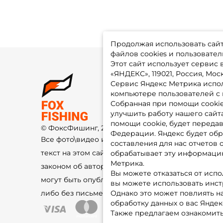
Продолжая использовать сайт,
файлов cookies и пользовател
Этот сайт использует сервис
«ЯНДЕКС», 119021, Россия, Москв
Сервис Яндекс Метрика испол
О 
компьютере пользователей с 
До
Оп
Собранная при помощи cooki
Fo
улучшить работу нашего сайт
Гу
Ко
помощи cookie, будет передав
© ФоксФишинг, 2009-2026
По
Федерации. Яндекс будет обр
Все фото\видео изображения и
составления для нас отчетов 
текст на этом сайте защищены
обрабатывает эту информацию
Метрика.
законом об авторском праве и не
Вы можете отказаться от испо
могут быть опубликованы ещё где-
вы можете использовать инстру
либо без письменного разрешения.
Однако это может повлиять на
обработку данных о вас Яндек
Также предлагаем ознакомить