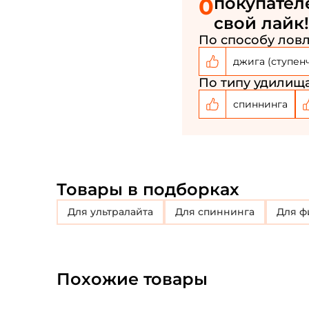
0
покупател
свой лайк!
По способу ловл
джига (ступен
По типу удилища
спиннинга
Товары в подборках
для ультралайта
для спиннинга
для 
Похожие товары