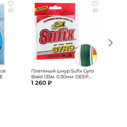
Ice
Плетёный шнур Sufix Gyro
Плет
UE
Braid 135м. 0.30мм. DEEP
Sigl
1 260 ₽
1 10
GREEN
GRE