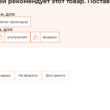
ей рекомендует этот товар. Постав
Номер телефона: *
и, для:
чатая проводка)
Придумайте пароль: *
, для:
ультралайт
фидера
Повторите пароль: *
Заполняя данную форму вы соглашаетесь на
обработку
персональных данных
Создать аккаунт
У меня уже есть аккаунт
фидера
на форель
Для джига