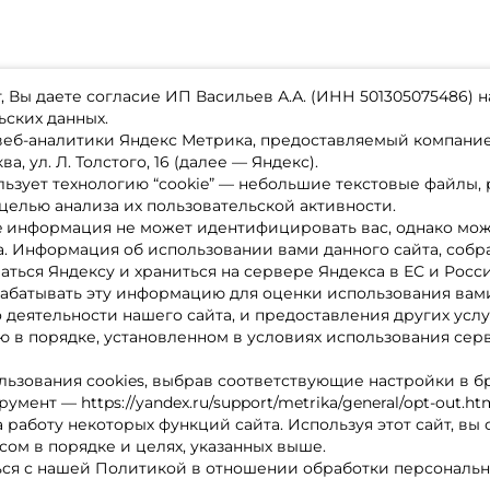
 Вы даете согласие ИП Васильев А.А. (ИНН 501305075486) н
ьских данных.
 веб-аналитики Яндекс Метрика, предоставляемый компан
а, ул. Л. Толстого, 16 (далее — Яндекс).
ьзует технологию “cookie” — небольшие текстовые файлы,
магазине
Каталог товаров
целью анализа их пользовательской активности.
ставка
Акции
лата
Новинки
e информация не может идентифицировать вас, однако мож
x-bonus
Бренды
а. Информация об использовании вами данного сайта, собр
ру
Партнерская программа
нтакты
аться Яндексу и храниться на сервере Яндекса в ЕС и Росс
литика обработки ПД
абатывать эту информацию для оценки использования вами
о деятельности нашего сайта, и предоставления других услу
 в порядке, установленном в условиях использования сер
льзования cookies, выбрав соответствующие настройки в б
мент — https://yandex.ru/support/metrika/general/opt-out.ht
 работу некоторых функций сайта. Используя этот сайт, вы
сом в порядке и целях, указанных выше.
ся с нашей Политикой в отношении обработки персональн