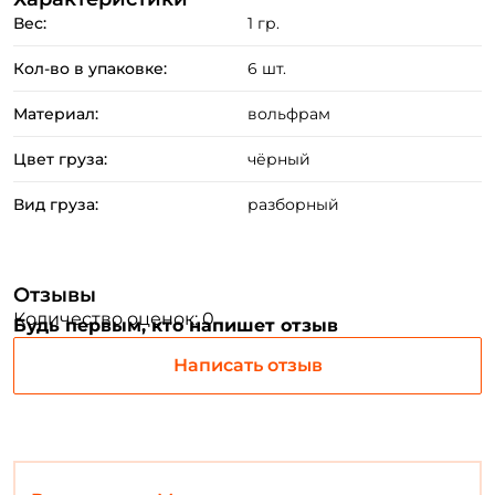
Вес:
1 гр.
Кол-во в упаковке:
6 шт.
Создать аккаунт
Материал:
вольфрам
Цвет груза:
чёрный
ФИО: *
Вид груза:
разборный
Email: *
Отзывы
Номер телефона: *
Количество оценок: 0
Будь первым, кто напишет отзыв
Написать отзыв
Придумайте пароль: *
Повторите пароль: *
Заполняя данную форму вы соглашаетесь на обработку