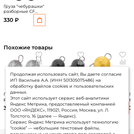
Груза "чебурашки"
разборные CF
вольфрам 1гр.
330 ₽
чёрный 6 шт.
Похожие товары
Продолжая использовать сайт, Вы даете согласие
ИП Васильев А.А. (ИНН 501305075486) на
обработку файлов cookies и пользовательских
данных.
Груза "чебурашки"
Груза "чебурашки"
Груза "чебурашки"
Гр
Этот сайт использует сервис веб-аналитики
разборные Grfish
разборные CF
разборные CF
р
Яндекс Метрика, предоставляемый компанией
Вольфрам 5 гр.
вольфрам 3гр.
вольфрам 5гр.
в
395 ₽
340 ₽
380 ₽
3
матовый 3 шт.
чёрный 3 шт.
золото 2 шт.
се
ООО «ЯНДЕКС», 119021, Россия, Москва, ул. Л.
Толстого, 16 (далее — Яндекс).
Сервис Яндекс Метрика использует технологию
“cookie” — небольшие текстовые файлы,