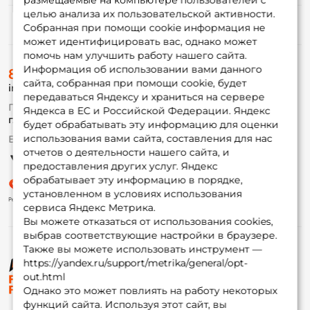
размещаемые на компьютере пользователей с
целью анализа их пользовательской активности.
Информация
Собранная при помощи cookie информация не
может идентифицировать вас, однако может
помочь нам улучшить работу нашего сайта.
О магазине
Информация об использовании вами данного
8 (495) 532-77-88
Доставка
сайта, собранная при помощи cookie, будет
info@foxfishing.ru
Оплата
передаваться Яндексу и храниться на сервере
Fox-bonus
По вопросам с заказом
Яндекса в ЕС и Российской Федерации. Яндекс
Гуру
г. Москва,
ул. Плеханова д.7
будет обрабатывать эту информацию для оценки
использования вами сайта, составления для нас
Ежедневно 10:00 до 20:00
Партнерская программа
отчетов о деятельности нашего сайта, и
предоставления других услуг. Яндекс
обрабатывает эту информацию в порядке,
установленном в условиях использования
сервиса Яндекс Метрика.
Вы можете отказаться от использования cookies,
выбрав соответствующие настройки в браузере.
Также вы можете использовать инструмент —
https://yandex.ru/support/metrika/general/opt-
© ФоксФишинг, 2009-2026
out.html
Однако это может повлиять на работу некоторых
функций сайта. Используя этот сайт, вы