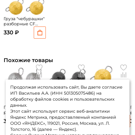
Груза "чебурашки"
разборные CF
вольфрам 2гр.
330 ₽
золото 4 шт.
Похожие товары
Продолжая использовать сайт, Вы даете согласие
ИП Васильев А.А. (ИНН 501305075486) на
обработку файлов cookies и пользовательских
данных.
Груза "чебурашки"
Груза "чебурашки"
Груза "чебурашки"
Гр
Этот сайт использует сервис веб-аналитики
разборные Grfish
разборные CF
разборные CF
р
Яндекс Метрика, предоставляемый компанией
Вольфрам 5 гр.
вольфрам 3гр.
вольфрам 5гр.
в
395 ₽
340 ₽
380 ₽
3
матовый 3 шт.
чёрный 3 шт.
золото 2 шт.
се
ООО «ЯНДЕКС», 119021, Россия, Москва, ул. Л.
Толстого, 16 (далее — Яндекс).