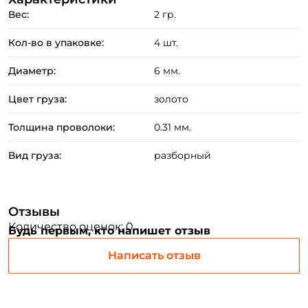
Вес:
2 гр.
Кол-во в упаковке:
4 шт.
Создать аккаунт
Диаметр:
6 мм.
Цвет груза:
золото
ФИО: *
Толщина проволоки:
0.31 мм.
Вид груза:
разборный
Email: *
Номер телефона: *
Отзывы
Количество оценок: 0
Будь первым, кто напишет отзыв
Придумайте пароль: *
Написать отзыв
Повторите пароль: *