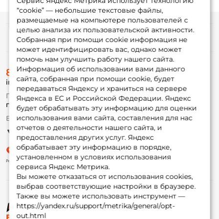
Сервис Яндекс Метрика использует технологию
“cookie” — небольшие текстовые файлы,
размещаемые на компьютере пользователей с
целью анализа их пользовательской активности.
Информация
Собранная при помощи cookie информация не
может идентифицировать вас, однако может
помочь нам улучшить работу нашего сайта.
О магазине
Информация об использовании вами данного
8 (495) 532-77-88
Доставка
сайта, собранная при помощи cookie, будет
info@foxfishing.ru
Оплата
передаваться Яндексу и храниться на сервере
Fox-bonus
По вопросам с заказом
Яндекса в ЕС и Российской Федерации. Яндекс
Гуру
г. Москва,
ул. Плеханова д.7
будет обрабатывать эту информацию для оценки
использования вами сайта, составления для нас
Ежедневно 10:00 до 20:00
Партнерская программа
отчетов о деятельности нашего сайта, и
предоставления других услуг. Яндекс
обрабатывает эту информацию в порядке,
установленном в условиях использования
сервиса Яндекс Метрика.
Вы можете отказаться от использования cookies,
выбрав соответствующие настройки в браузере.
Также вы можете использовать инструмент —
https://yandex.ru/support/metrika/general/opt-
© ФоксФишинг, 2009-2026
out.html