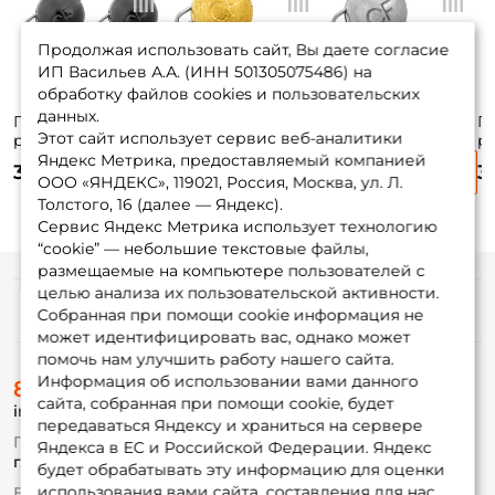
Продолжая использовать сайт, Вы даете согласие
ИП Васильев А.А. (ИНН 501305075486) на
обработку файлов cookies и пользовательских
данных.
Груза "чебурашки"
Груза "чебурашки"
Груза "чебурашки"
Гр
Этот сайт использует сервис веб-аналитики
разборные CF
разборные CF
разборные CF
р
вольфрам 3гр.
вольфрам 5гр.
вольфрам 5гр.
в
Яндекс Метрика, предоставляемый компанией
340 ₽
380 ₽
340 ₽
3
чёрный 3 шт.
золото 2 шт.
серебро 2 шт.
чё
ООО «ЯНДЕКС», 119021, Россия, Москва, ул. Л.
Толстого, 16 (далее — Яндекс).
Сервис Яндекс Метрика использует технологию
“cookie” — небольшие текстовые файлы,
размещаемые на компьютере пользователей с
целью анализа их пользовательской активности.
Информация
Собранная при помощи cookie информация не
может идентифицировать вас, однако может
помочь нам улучшить работу нашего сайта.
О магазине
Информация об использовании вами данного
8 (495) 532-77-88
Доставка
сайта, собранная при помощи cookie, будет
info@foxfishing.ru
Оплата
передаваться Яндексу и храниться на сервере
Fox-bonus
По вопросам с заказом
Яндекса в ЕС и Российской Федерации. Яндекс
Гуру
г. Москва,
ул. Плеханова д.7
будет обрабатывать эту информацию для оценки
использования вами сайта, составления для нас
Ежедневно 10:00 до 20:00