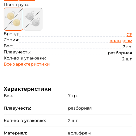
10
Цвет груза:
Бренд:
CF
Серия:
вольфрам
Вес:
7 гр.
Плавучесть:
разборная
Кол-во в упаковке:
Создать аккаунт
2 шт.
Все характеристики
ФИО: *
Характеристики
Вес:
7 гр.
Email: *
Плавучесть:
разборная
Кол-во в упаковке:
2 шт.
Номер телефона: *
Материал:
вольфрам