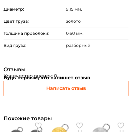
Придумайте пароль: *
Диаметр:
9.15 мм.
Повторите пароль: *
Цвет груза:
золото
Заполняя данную форму вы соглашаетесь на обработку
Толщина проволоки:
0.60 мм.
персональных данных
Вид груза:
разборный
Создать аккаунт
У меня уже есть аккаунт
Отзывы
Количество оценок: 0
Будь первым, кто напишет отзыв
Написать отзыв
Похожие товары