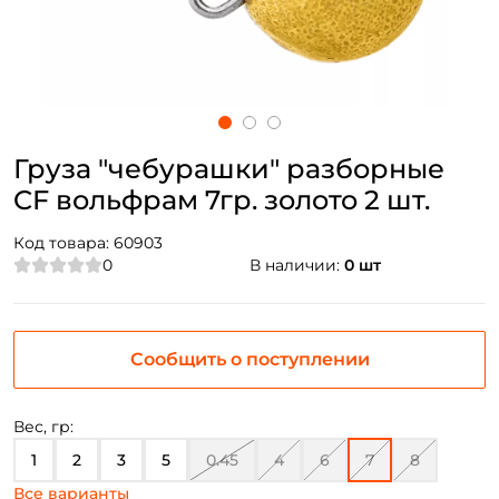
Груза "чебурашки" разборные
CF вольфрам 7гр. золото 2 шт.
Код товара:
60903
0
В наличии:
0 шт
Сообщить о поступлении
Вес, гр:
1
2
3
5
0.45
4
6
7
8
Все варианты