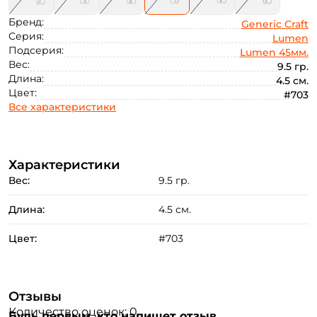
Бренд:
Generic Craft
Серия:
Lumen
Подсерия:
Lumen 45мм.
Вес:
9.5 гр.
Длина:
4.5 см.
Цвет:
#703
Все характеристики
Характеристики
Вес:
9.5 гр.
Длина:
4.5 см.
Создать аккаунт
Цвет:
#703
ФИО: *
Отзывы
Количество оценок: 0
Будь первым, кто напишет отзыв