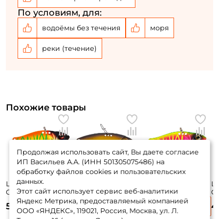
По условиям, для:
водоёмы без течения
моря
реки (течение)
Похожие товары
Продолжая использовать сайт, Вы даете согласие
ИП Васильев А.А. (ИНН 501305075486) на
обработку файлов cookies и пользовательских
данных.
Цикада Strike Pro
Цикада Generic
Цикада Strike Pro
Ци
Этот сайт использует сервис веб-аналитики
Cyber Vibe 65мм.
Craft Flicker 45мм.
Cyber Vibe 35мм.
Cy
26гр. #A242S
11гр. #346
4,5гр. #A230S
4,
Яндекс Метрика, предоставляемый компанией
245 ₽
565 ₽
480 ₽
4
ООО «ЯНДЕКС», 119021, Россия, Москва, ул. Л.
325 ₽