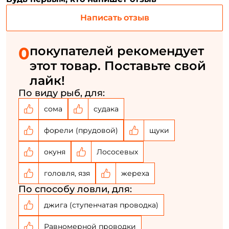
Email: *
Написать отзыв
Номер телефона: *
0
покупателей рекомендует
этот товар. Поставьте свой
Придумайте пароль: *
лайк!
По виду рыб, для:
Повторите пароль: *
сома
судака
Заполняя данную форму вы соглашаетесь на обработку
форели (прудовой)
щуки
персональных данных
Создать аккаунт
окуня
Лососевых
головля, язя
жереха
У меня уже есть аккаунт
По способу ловли, для:
джига (ступенчатая проводка)
Равномерной проводки