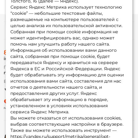
Толстого, 16 (далее — Яндекс).
Сервис Яндекс Метрика использует технологию
“cookie” — небольшие текстовые файлы,
размещаемые на компьютере пользователей с
целью анализа их пользовательской активности.
Информация
Собранная при помощи cookie информация не
может идентифицировать вас, однако может
помочь нам улучшить работу нашего сайта.
О магазине
Информация об использовании вами данного
8 (495) 532-77-88
Доставка
сайта, собранная при помощи cookie, будет
info@foxfishing.ru
Оплата
передаваться Яндексу и храниться на сервере
Fox-bonus
По вопросам с заказом
Яндекса в ЕС и Российской Федерации. Яндекс
Гуру
г. Москва,
ул. Плеханова д.7
будет обрабатывать эту информацию для оценки
использования вами сайта, составления для нас
Ежедневно 10:00 до 20:00
Партнерская программа
отчетов о деятельности нашего сайта, и
предоставления других услуг. Яндекс
обрабатывает эту информацию в порядке,
установленном в условиях использования
сервиса Яндекс Метрика.
Вы можете отказаться от использования cookies,
выбрав соответствующие настройки в браузере.
Также вы можете использовать инструмент —
https://yandex.ru/support/metrika/general/opt-