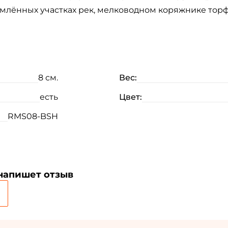
амлённых участках рек, мелководном коряжнике торф
8 см.
Вес:
есть
Цвет:
RMS08-BSH
 напишет отзыв