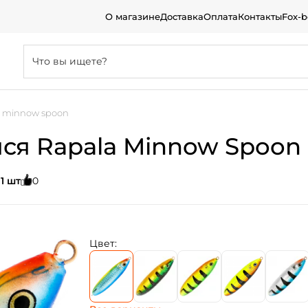
О магазине
Доставка
Оплата
Контакты
Fox-
a minnow spoon
я Rapala Minnow Spoon 8
:
1 шт
0
Цвет: