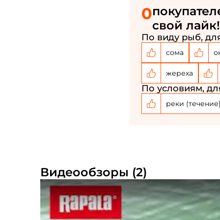
0
покупател
свой лайк!
По виду рыб, для
сома
о
жереха
По условиям, дл
реки (течение
Видеообзоры (2)