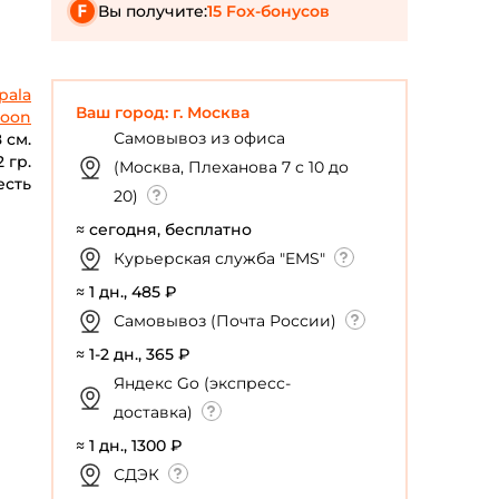
Вы получите:
15 Fox-бонусов
pala
Ваш город: г. Москва
poon
Самовывоз из офиса
 см.
2 гр.
(Москва, Плеханова 7 с 10 до
есть
20)
≈ сегодня, бесплатно
Курьерская служба "EMS"
≈ 1 дн., 485 ₽
Самовывоз (Почта России)
≈ 1-2 дн., 365 ₽
Яндекс Go (экспресс-
доставка)
≈ 1 дн., 1300 ₽
СДЭК