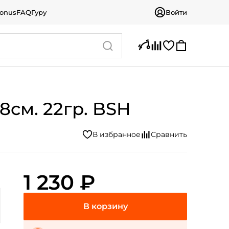
bonus
FAQ
Гуру
Войти
см. 22гр. BSH
1 230 ₽