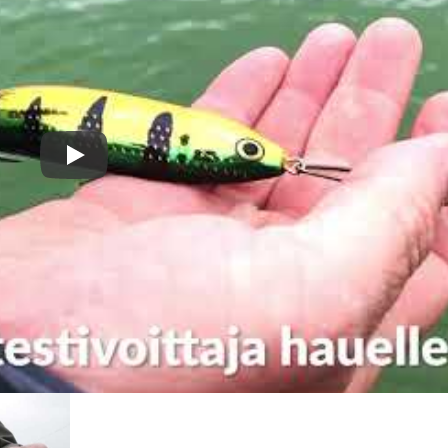
Номер телефона: *
Придумайте пароль: *
Повторите пароль: *
Play
Заполняя данную форму вы соглашаетесь на
обработку
персональных данных
Создать аккаунт
У меня уже есть аккаунт