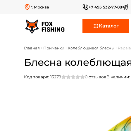
г. Москва
+7 495 532-77-88
Каталог
Главная
Приманки
Колеблющиеся блесны
Rapal
Блесна колеблющаяс
Код товара:
13279
0
отзывов
В наличии