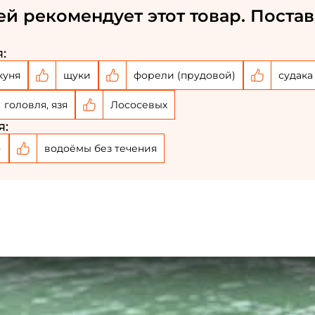
ей рекомендует этот товар. Постав
:
куня
щуки
форели (прудовой)
судака
головля, язя
Лососевых
я:
)
водоёмы без течения
Создать аккаунт
ФИО: *
Email: *