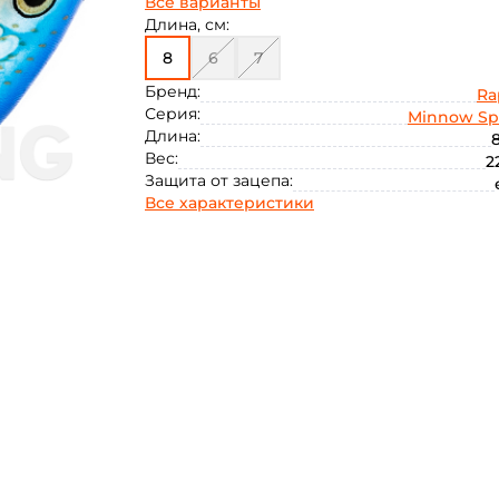
Все варианты
Длина, см:
8
6
7
Бренд:
Ra
Серия:
Minnow S
Длина:
8
Вес:
2
Защита от зацепа:
Все характеристики