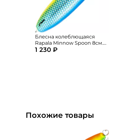
Блесна колеблющаяся
Rapala Minnow Spoon 8см.
1 230 ₽
22гр. BSH
Похожие товары