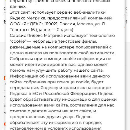
обработку файлов cookies и пользовательских
данных.
Силиконовая
Силиконовая
Силиконовая
С
Этот сайт использует сервис веб-аналитики
приманка Keitech
приманка Keitech
приманка Keitech
п
Яндекс Метрика, предоставляемый компанией
Easy Shiner 3 7,5см.
Swing Impact 3.5
Swing Impact 3
Sw
670 ₽
670 ₽
630 ₽
6
вес: 2,2гр. 10шт.
8,8см. вес: 3,2гр.
7,5см. вес: 2гр.
10
ООО «ЯНДЕКС», 119021, Россия, Москва, ул. Л.
PAL#01
8шт. #416
10шт. EA#04
8ш
Толстого, 16 (далее — Яндекс).
Сервис Яндекс Метрика использует технологию
“cookie” — небольшие текстовые файлы,
размещаемые на компьютере пользователей с
целью анализа их пользовательской активности.
Информация
Собранная при помощи cookie информация не
может идентифицировать вас, однако может
помочь нам улучшить работу нашего сайта.
О магазине
Информация об использовании вами данного
8 (495) 532-77-88
Доставка
сайта, собранная при помощи cookie, будет
info@foxfishing.ru
Оплата
передаваться Яндексу и храниться на сервере
Fox-bonus
По вопросам с заказом
Яндекса в ЕС и Российской Федерации. Яндекс
Гуру
г. Москва,
ул. Плеханова д.7
будет обрабатывать эту информацию для оценки
использования вами сайта, составления для нас
Ежедневно 10:00 до 20:00
Партнерская программа
отчетов о деятельности нашего сайта, и
предоставления других услуг. Яндекс
обрабатывает эту информацию в порядке,
установленном в условиях использования