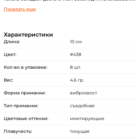
ее в неогруженном варианте, но и обладает
Показать еще
выдающейся съедобностью, и как следствие –
привлекательностью для львиной доли хищников
наших водоемов.
Характеристики
Длина:
10 см.
Цвет:
#438
Кол-во в упаковке:
8 шт.
Вес:
4.6 гр.
Форма приманки:
виброхвост
Тип приманки:
съедобная
Создать аккаунт
Цветовые оттенки:
имитирующие
Плавучесть:
тонущая