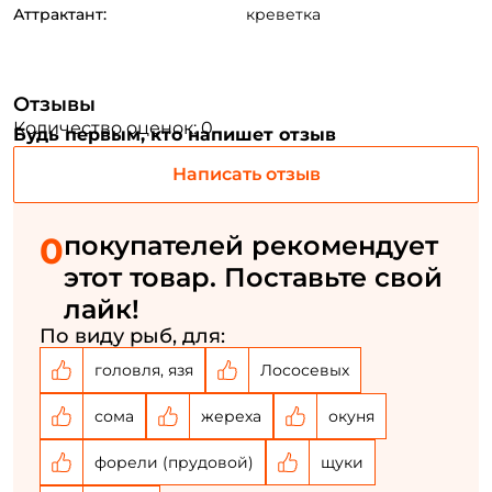
ФИО: *
Аттрактант:
креветка
Email: *
Отзывы
Количество оценок: 0
Будь первым, кто напишет отзыв
Номер телефона: *
Написать отзыв
Придумайте пароль: *
0
покупателей рекомендует
этот товар. Поставьте свой
Повторите пароль: *
лайк!
Заполняя данную форму вы соглашаетесь на обработку
По виду рыб, для:
персональных данных
головля, язя
Лососевых
Создать аккаунт
сома
жереха
окуня
У меня уже есть аккаунт
форели (прудовой)
щуки