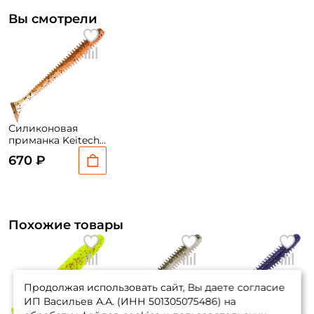
Вы смотрели
Силиконовая
приманка Keitech
Swing Impact 4
670 ₽
10см. вес: 4,6гр.
8шт. #438
Похожие товары
Продолжая использовать сайт, Вы даете согласие
ИП Васильев А.А. (ИНН 501305075486) на