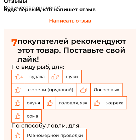
Отзывы
Количество оценок: 0
Будь первым, кто напишет отзыв
Создать аккаунт
Написать отзыв
7
покупателей рекомендуют
ФИО: *
этот товар. Поставьте свой
лайк!
Email: *
По виду рыб, для:
судака
щуки
4
3
Номер телефона: *
форели (прудовой)
Лососевых
1
1
Придумайте пароль: *
окуня
головля, язя
жереха
сома
Повторите пароль: *
По способу ловли, для:
Заполняя данную форму вы соглашаетесь на обработку
Равномерной проводки
персональных данных