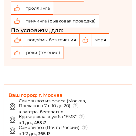
троллинга
Создать аккаунт
твичинга (рывковая проводка)
По условиям, для:
У меня уже есть аккаунт
водоёмы без течения
моря
1
реки (течение)
Ваш город: г. Москва
Самовывоз из офиса (Москва,
Плеханова 7 с 10 до 20)
≈ завтра, бесплатно
Курьерская служба "EMS"
≈ 1 дн., 485 ₽
Самовывоз (Почта России)
≈ 1-2 дн., 365 ₽