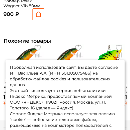
Воблер Relax
Wagner Vib 80мм.
19гр. S328 sinking
900 ₽
Похожие товары
Продолжая использовать сайт, Вы даете согласие
ИП Васильев А.А. (ИНН 501305075486) на
обработку файлов cookies и пользовательских
данных.
Воблер Rapala
Воблер Rapala
Воблер Rapala
В
Этот сайт использует сервис веб-аналитики
Countdown 05 5см.
Countdown 07 7см.
Rattlin' Rapala 07
Sh
5гр. BTR до 1,8м.
8гр. BTR до 2,4м.
7см. 16гр. FT
09
Яндекс Метрика, предоставляемый компанией
1 125 ₽
1 125 ₽
1 080 ₽
1
sinking
sinking
sinking
2,
ООО «ЯНДЕКС», 119021, Россия, Москва, ул. Л.
1 405 ₽
1 405 ₽
1 350 ₽
1 
Толстого, 16 (далее — Яндекс).
Сервис Яндекс Метрика использует технологию
“cookie” — небольшие текстовые файлы,
размещаемые на компьютере пользователей с