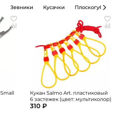
ы
Зевники
Кусачки
Плоскогубцы
Кошел
 Small
Кукан Salmo Art. пластиковый
6 застежек (цвет: мультиколор)
310 ₽