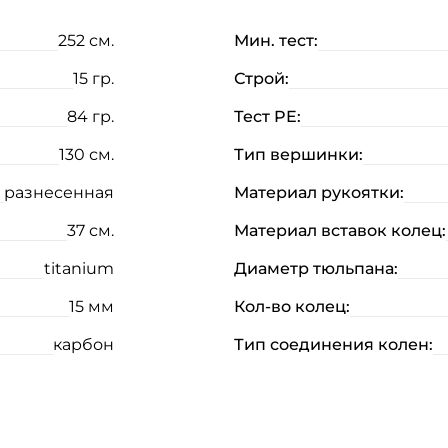
252 см.
Мин. тест:
15 гр.
Строй:
84 гр.
Тест PE:
130 см.
Тип вершинки:
разнесенная
Материал рукоятки:
37 см.
Материал вставок колец:
titanium
Диаметр тюльпана:
Создать аккаунт
15 мм
Кол-во колец:
карбон
Тип соединения колен:
ФИО: *
Email: *