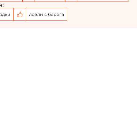
я:
одки
ловли с берега