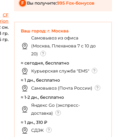
Вы получите:
995 Fox-бонусов
CF
rion
 см.
Ваш город: г. Москва
3 гр.
Самовывоз из офиса
5 гр.
(Москва, Плеханова 7 с 10 до
20)
≈ сегодня, бесплатно
Курьерская служба "EMS"
≈ 1 дн., бесплатно
Самовывоз (Почта России)
≈ 1-2 дн., бесплатно
Яндекс Go (экспресс-
доставка)
≈ 1 дн., 310 ₽
СДЭК