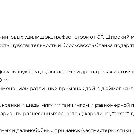
инговых удилищ экстрафаст строя от CF. Широкий 
ость, чувствительность и бросковость бланка пода
кунь, щука, судак, лососевые и др.) на реках и стоя
0 м.
применением различных приманок до 3-4 дюймов (си
.), кренки и шеды мягким твичингом и равномерной 
рианты разнесенных оснасток ("каролина", "техас", д
ых и дальнобойных приманок (кастмастеры, стики, 