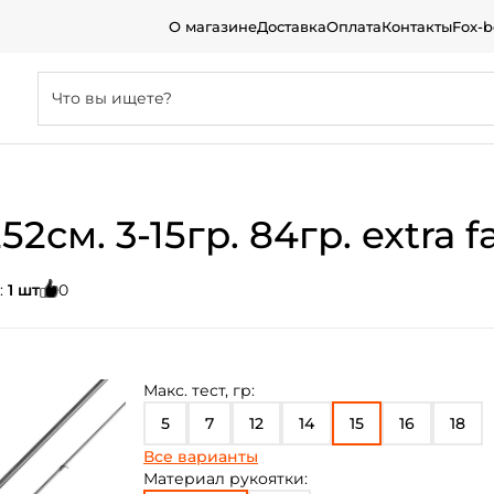
О магазине
Доставка
Оплата
Контакты
Fox-
2см. 3-15гр. 84гр. extra f
:
1 шт
0
Макс. тест, гр:
5
7
12
14
15
16
18
Все варианты
21
28
35
45
65
Материал рукоятки: