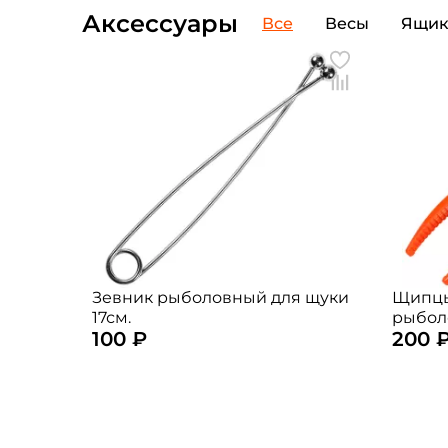
Аксессуары
Все
Весы
Ящи
Зевник рыболовный для щуки
Щипцы
17см.
рыбол
100 ₽
200 
(цвет: