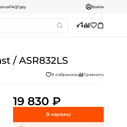
bonus
FAQ
Гуру
Войти
ast / ASR832LS
19 830 ₽