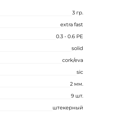
3 гр.
extra fast
0.3 - 0.6 РЕ
solid
cork/eva
sic
2 мм.
9 шт.
штекерный