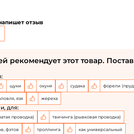
 напишет отзыв
ей рекомендует этот товар. Постав
:
щуки
окуня
судака
форели (пруд
оловля, язя
жереха
и, для:
чатая проводка)
твичинга (рывковая проводка)
ов, фэтов
троллинга
как универсальный