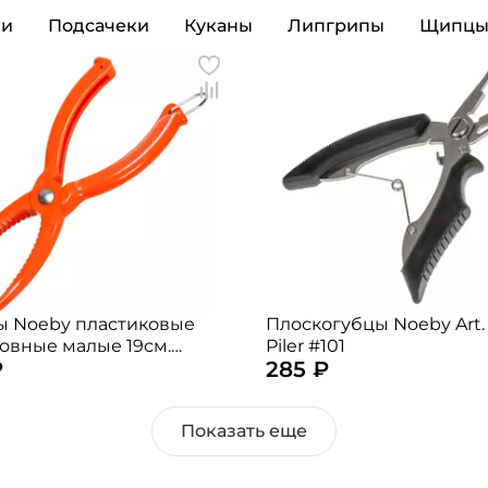
ки
Подсачеки
Куканы
Липгрипы
Щипц
Номер телефона: *
Придумайте пароль: *
Повторите пароль: *
Заполняя данную форму вы соглашаетесь на
обработку
персональных данных
Создать аккаунт
У меня уже есть аккаунт
 Noeby пластиковые
Плоскогубцы Noeby Art.
овные малые 19см.
Piler #101
₽
285 ₽
 случайный)
Показать еще