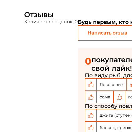
Отзывы
Количество оценок: 0
Будь первым, кто
Написать отзыв
0
покупател
свой лайк!
По виду рыб, для
Лососевых
сома
г
По способу ловл
джига (ступен
блесен, кренк