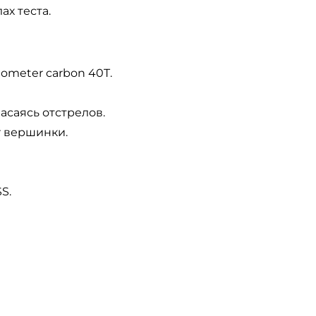
х теста.
ometer carbon 40T.
саясь отстрелов.
r вершинки.
S.