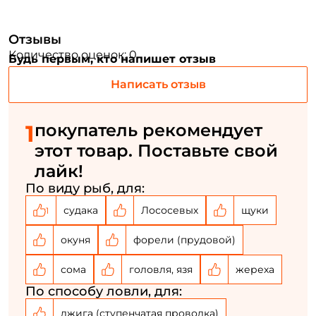
Отзывы
Номер телефона: *
Количество оценок: 0
Будь первым, кто напишет отзыв
Придумайте пароль: *
Написать отзыв
Повторите пароль: *
1
покупатель рекомендует
этот товар. Поставьте свой
Заполняя данную форму вы соглашаетесь на обработку
персональных данных
лайк!
По виду рыб, для:
Создать аккаунт
судака
Лососевых
щуки
1
У меня уже есть аккаунт
окуня
форели (прудовой)
сома
головля, язя
жереха
По способу ловли, для:
джига (ступенчатая проводка)