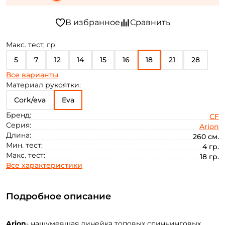
Макс. тест, гр:
5
7
12
14
15
16
18
21
28
Все варианты
35
45
65
Материал рукоятки:
Cork/eva
Eva
Бренд:
CF
Серия:
Arion
Длина:
260 см.
Мин. тест:
4 гр.
Макс. тест:
18 гр.
Все характеристики
Подробное описание
Arion
- нашумевшая линейка топовых спиннинговых