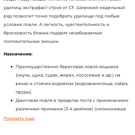
удилищ экстрафаст строя от CF. Широкий модельный
ряд позволит точно подобрать удилище под любые
условия ловли. А легкость, чувствительность и
бросковость бланка подарят незабываемые
положительные эмоции.
Назначение:
Преимущественно береговая ловля хищника
(окунь, щука, судак, жерех, лососевые и др.) на
реках и стоячих водоёмах (водохранилища, озёра,
пруды).
Джиговая ловля в пределах теста с применением
различных приманок (3-4 дюймов) (силиконовые
приманки, поролоновые рыбки, мандулы и др).
Показать еще
Ловля на воблеры минноу (до 9-11 см.) и кренки
равномерной проводкой.