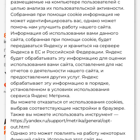
размещаемые на компьютере пользователей с
целью анализа их пользовательской активности.
Информация
Собранная при помощи cookie информация не
может идентифицировать вас, однако может
помочь нам улучшить работу нашего сайта.
О магазине
Информация об использовании вами данного
8 (495) 532-77-88
Доставка
сайта, собранная при помощи cookie, будет
info@foxfishing.ru
Оплата
передаваться Яндексу и храниться на сервере
Fox-bonus
По вопросам с заказом
Яндекса в ЕС и Российской Федерации. Яндекс
Гуру
г. Москва,
ул. Плеханова д.7
будет обрабатывать эту информацию для оценки
использования вами сайта, составления для нас
Ежедневно 10:00 до 20:00
Партнерская программа
отчетов о деятельности нашего сайта, и
предоставления других услуг. Яндекс
обрабатывает эту информацию в порядке,
установленном в условиях использования
сервиса Яндекс Метрика.
Вы можете отказаться от использования cookies,
выбрав соответствующие настройки в браузере.
Также вы можете использовать инструмент —
https://yandex.ru/support/metrika/general/opt-
© ФоксФишинг, 2009-2026
out.html
Однако это может повлиять на работу некоторых
функций сайта. Используя этот сайт, вы