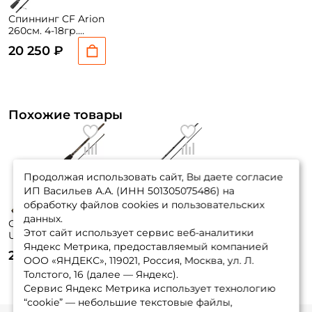
Спиннинг CF Arion
260см. 4-18гр.
93гр. extra fast /
20 250 ₽
ASRE862MLS
Похожие товары
Продолжая использовать сайт, Вы даете согласие
ИП Васильев А.А. (ИНН 501305075486) на
обработку файлов cookies и пользовательских
данных.
Спиннинг Maximus
Спиннинг CF Arion
Этот сайт использует сервис веб-аналитики
Ultimatum 270см.
260см. 4-18гр.
Яндекс Метрика, предоставляемый компанией
7-35гр. 126гр. extra
88гр. extra fast /
20 345 ₽
21 000 ₽
fast / MSU27M
ASR862MLS
ООО «ЯНДЕКС», 119021, Россия, Москва, ул. Л.
Толстого, 16 (далее — Яндекс).
Сервис Яндекс Метрика использует технологию
“cookie” — небольшие текстовые файлы,