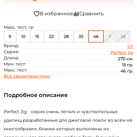
Макс. тест, гр:
9
10
15
22
28
35
46
7
56
Бренд:
CF
Серия:
Perfect jig
Длина:
270 см.
Мин. тест:
15 гр.
Макс. тест:
46 гр.
Все характеристики
Подробное описание
Perfect Jig - серия очень лёгких и чувствительных
удилищ разработанные для джиговой ловли во всём её
многообразии, бланки которых выполнены из