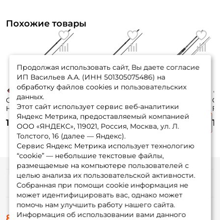
Похожие товары
Продолжая использовать сайт, Вы даете согласие
ИП Васильев А.А. (ИНН 501305075486) на
обработку файлов cookies и пользовательских
данных.
Спиннинг Maximus
Спиннинг Maximus
Спиннинг Okuma
С
Этот сайт использует сервис веб-аналитики
High Energy Z
High Energy Z
Epixor Travel 276см.
Fi
Яндекс Метрика, предоставляемый компанией
MSHEZ27H 270 см.
MSHEZ27M 270 см.
8-28гр. 152гр. fast /
Da
12 670 ₽
11 140 ₽
10 720 ₽
1
15-50 гр.
7-35 гр.
EPI-S-924ML
64
ООО «ЯНДЕКС», 119021, Россия, Москва, ул. Л.
КЕШБЭК 30%
Толстого, 16 (далее — Яндекс).
Сервис Яндекс Метрика использует технологию
“cookie” — небольшие текстовые файлы,
размещаемые на компьютере пользователей с
целью анализа их пользовательской активности.
Информация
Собранная при помощи cookie информация не
может идентифицировать вас, однако может
помочь нам улучшить работу нашего сайта.
О магазине
Информация об использовании вами данного
8 (495) 532-77-88
Доставка