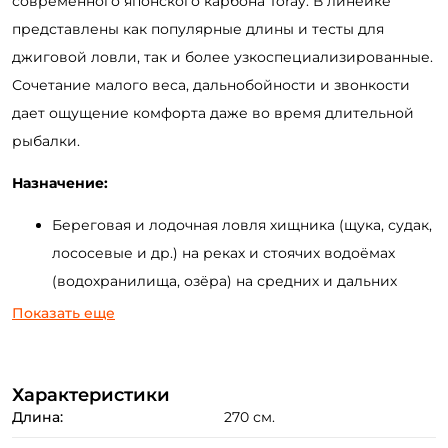
современного японского карбона Toray. В линейке
представлены как популярные длины и тесты для
джиговой ловли, так и более узкоспециализированные.
Сочетание малого веса, дальнобойности и звонкости
дает ощущение комфорта даже во время длительной
рыбалки.
Назначение:
Береговая и лодочная ловля хищника (щука, судак,
лососевые и др.) на реках и стоячих водоёмах
(водохранилища, озёра) на средних и дальних
дистанциях 50-90 м.
Показать еще
Джиговая ловля в пределах теста с применением
различных приманок до 7 дюймов (силиконовые
Характеристики
приманки, поролоновые рыбки, мандулы и др).
Длина:
270 см.
Ловля на воблеры минноу (до 12-13 см.) и кренки