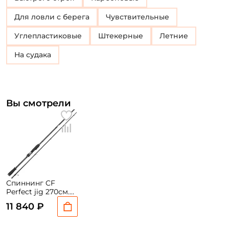
Для ловли с берега
Чувствительные
Углепластиковые
Штекерные
Летние
На судака
Вы смотрели
Спиннинг CF
Perfect jig 270см.
15-46гр. 149гр. fast
11 840 ₽
/ CFPJ-88-H-T