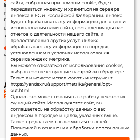
сайта, собранная при помощи cookie, будет
info@foxfishing.ru
Оплата
передаваться Яндексу и храниться на сервере
Fox-bonus
По вопросам с заказом
Яндекса в ЕС и Российской Федерации. Яндекс
Гуру
г. Москва,
ул. Плеханова д.7
будет обрабатывать эту информацию для оценки
использования вами сайта, составления для нас
Ежедневно 10:00 до 20:00
Партнерская программа
отчетов о деятельности нашего сайта, и
предоставления других услуг. Яндекс
обрабатывает эту информацию в порядке,
установленном в условиях использования
сервиса Яндекс Метрика.
Вы можете отказаться от использования cookies,
выбрав соответствующие настройки в браузере.
Также вы можете использовать инструмент —
https://yandex.ru/support/metrika/general/opt-
© ФоксФишинг, 2009-2026
out.html
Однако это может повлиять на работу некоторых
функций сайта. Используя этот сайт, вы
соглашаетесь на обработку данных о вас
Яндексом в порядке и целях, указанных выше.
Также предлагаем ознакомиться с нашей
Политикой в отношении обработки персональных
данных.