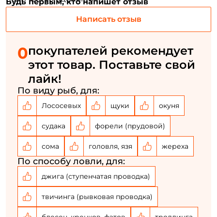
Эстетичный дизайн удилища в сочетании с
Будь первым, кто напишет отзыв
аккуратной и точной сборкой.
Написать отзыв
Придумайте пароль: *
0
покупателей рекомендует
Повторите пароль: *
этот товар. Поставьте свой
Заполняя данную форму вы соглашаетесь на обработку
лайк!
персональных данных
По виду рыб, для:
Создать аккаунт
Лососевых
щуки
окуня
судака
форели (прудовой)
У меня уже есть аккаунт
сома
головля, язя
жереха
По способу ловли, для:
джига (ступенчатая проводка)
твичинга (рывковая проводка)
блесен, кренков, фэтов
троллинга