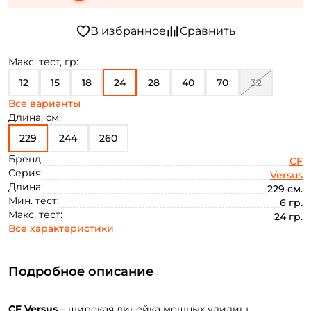
Макс. тест, гр:
12
15
18
24
28
40
70
32
Все варианты
56
Длина, см:
229
244
260
Бренд:
CF
Серия:
Versus
Длина:
229 см.
Мин. тест:
6 гр.
Макс. тест:
24 гр.
Все характеристики
Подробное описание
CF Versus
– широкая линейка мощных удилищ