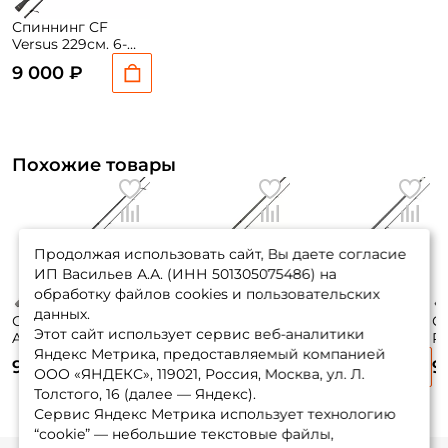
Спиннинг CF
Versus 229см. 6-
24гр. 100гр. extra
9 000 ₽
fast / VSR762MLT
Похожие товары
Продолжая использовать сайт, Вы даете согласие
ИП Васильев А.А. (ИНН 501305075486) на
обработку файлов cookies и пользовательских
данных.
Спиннинг Maximus
Спиннинг Maximus
Спиннинг Zemex
С
Этот сайт использует сервис веб-аналитики
Advisor Jig 23MH
High Energy Z Jig
Rexar 229см. 5-21гр.
Re
Яндекс Метрика, предоставляемый компанией
230 см. 10-42 гр.
MJSSHEZ23MH 230
129гр. extra fast /
32
9 485 ₽
10 645 ₽
8 895 ₽
9
см. 10-45 гр.
762M
fa
ООО «ЯНДЕКС», 119021, Россия, Москва, ул. Л.
Толстого, 16 (далее — Яндекс).
Сервис Яндекс Метрика использует технологию
“cookie” — небольшие текстовые файлы,