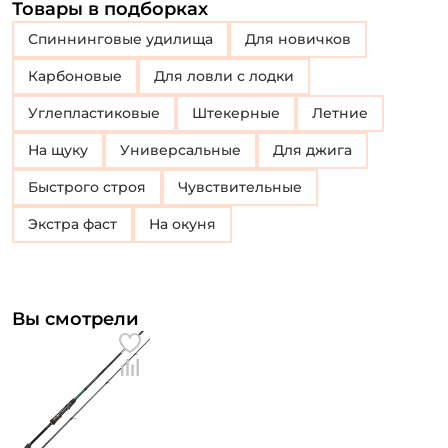
Товары в подборках
Спиннинговые удилища
Для новичков
Карбоновые
Для ловли с лодки
Углепластиковые
Штекерные
Летние
На щуку
Универсальные
Для джига
Быстрого строя
Чувствительные
Экстра фаст
на окуня
Вы смотрели