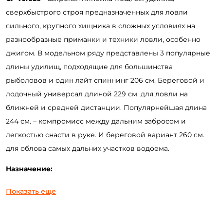
сверхбыстрого строя
предназначенных для ловли
сильного, крупного хищника в сложных условиях на
разнообразные приманки и техники ловли, особенно
джигом. В модельном ряду представлены 3 популярные
длины удилищ, подходящие для большинства
рыболовов и один лайт спиннинг 206 см. Береговой и
лодочный универсал длиной 229 см. для ловли на
ближней и средней дистанции. Популярнейшая длина
244 см. – компромисс между дальним забросом и
легкостью снасти в руке. И береговой вариант 260 см.
для облова самых дальних участков водоема.
Назначение:
Береговая и лодочная ловля хищника (окунь, щука,
Показать еще
судак, лососевые и др.) на реках и стоячих
водоёмах (водохранилища, озёра, пруды) на