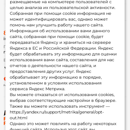
размещаемые на компьютере пользователей с
целью анализа их пользовательской активности.
Информация
Собранная при помощи cookie информация не
может идентифицировать вас, однако может
помочь нам улучшить работу нашего сайта.
О магазине
Информация об использовании вами данного
8 (495) 532-77-88
Доставка
сайта, собранная при помощи cookie, будет
info@foxfishing.ru
Оплата
передаваться Яндексу и храниться на сервере
Fox-bonus
По вопросам с заказом
Яндекса в ЕС и Российской Федерации. Яндекс
Гуру
г. Москва,
ул. Плеханова д.7
будет обрабатывать эту информацию для оценки
использования вами сайта, составления для нас
Ежедневно 10:00 до 20:00
Партнерская программа
отчетов о деятельности нашего сайта, и
предоставления других услуг. Яндекс
обрабатывает эту информацию в порядке,
установленном в условиях использования
сервиса Яндекс Метрика.
Вы можете отказаться от использования cookies,
выбрав соответствующие настройки в браузере.
Также вы можете использовать инструмент —
https://yandex.ru/support/metrika/general/opt-
© ФоксФишинг, 2009-2026
out.html
Однако это может повлиять на работу некоторых
функций сайта. Используя этот сайт, вы