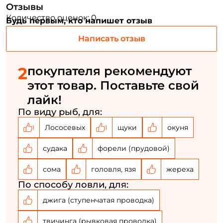
Отзывы
Номер телефона: *
Количество оценок: 0
Будь первым, кто напишет отзыв
Написать отзыв
Придумайте пароль: *
2
покупателя рекомендуют
Повторите пароль: *
этот товар. Поставьте свой
Заполняя данную форму вы соглашаетесь на обработку
лайк!
персональных данных
По виду рыб, для:
Создать аккаунт
Лососевых
щуки
окуня
1
1
судака
форели (прудовой)
У меня уже есть аккаунт
сома
головля, язя
жереха
По способу ловли, для:
джига (ступенчатая проводка)
твичинга (рывковая проводка)