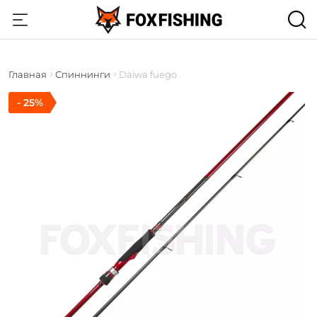
Главная
Спиннинги
Daiwa fuego
- 25%