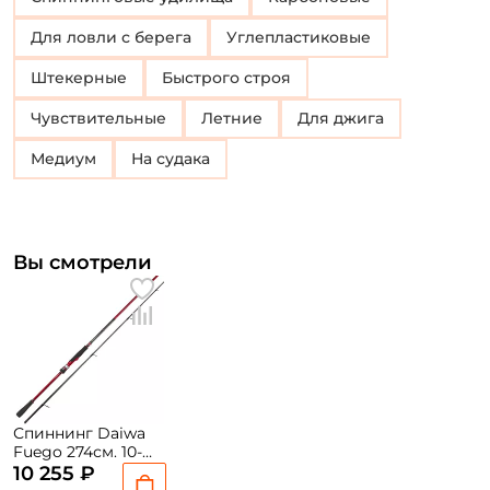
Для ловли с берега
Углепластиковые
Штекерные
Быстрого строя
Чувствительные
Летние
Для джига
Медиум
На судака
Вы смотрели
Спиннинг Daiwa
Fuego 274см. 10-
30гр. 156гр. fast /
10 255 ₽
902MFS