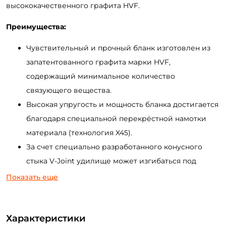
высококачественного графита HVF.
Преимущества:
Чувствительный и прочный бланк изготовлен из
запатентованного графита марки HVF,
содержащий минимальное количество
связующего вещества.
Высокая упругость и мощность бланка достигается
благодаря специальной перекрёстной намотки
материала (технология X45).
За счет специально разработанного конусного
стыка V-Joint удилище может изгибаться под
критическими углами не теряя своего
Показать еще
фирменного строя.
Превосходный визуальный контроль проводки
Характеристики
достигается за счет информативной tubular