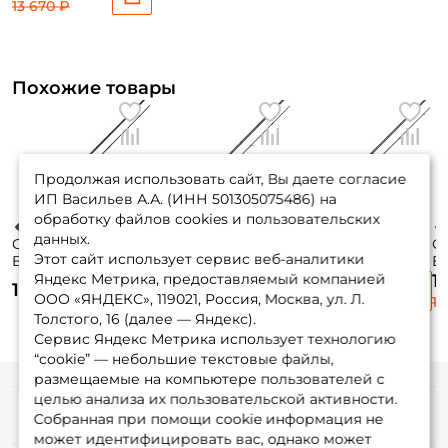
13 670 ₽
Похожие товары
Продолжая использовать сайт, Вы даете согласие
ИП Васильев А.А. (ИНН 501305075486) на
обработку файлов cookies и пользовательских
данных.
Спиннинг Zemex
Спиннинг 13
Спиннинг Daiwa
С
Этот сайт использует сервис веб-аналитики
Buriza 274см. 12-
Fishing Fate Black
Exceler 274см. 7-
Ex
45гр. 151гр. fast /
274см. 20-80гр.
28гр. 170гр. fast /
40
Яндекс Метрика, предоставляемый компанией
10 255 ₽
1
10 750 ₽
10 150 ₽
902H
235гр. fast /
902MLFS
9
ООО «ЯНДЕКС», 119021, Россия, Москва, ул. Л.
13 670 ₽
14
FTBS90H2
Толстого, 16 (далее — Яндекс).
Сервис Яндекс Метрика использует технологию
“cookie” — небольшие текстовые файлы,
размещаемые на компьютере пользователей с
целью анализа их пользовательской активности.
Информация
Собранная при помощи cookie информация не
может идентифицировать вас, однако может