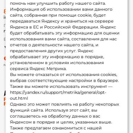
помочь нам улучшить работу нашего сайта.
О магазине
Информация об использовании вами данного
8 (495) 532-77-88
Доставка
сайта, собранная при помощи cookie, будет
info@foxfishing.ru
Оплата
передаваться Яндексу и храниться на сервере
Fox-bonus
По вопросам с заказом
Яндекса в ЕС и Российской Федерации. Яндекс
Гуру
г. Москва,
ул. Плеханова д.7
будет обрабатывать эту информацию для оценки
использования вами сайта, составления для нас
Ежедневно 10:00 до 20:00
Партнерская программа
отчетов о деятельности нашего сайта, и
предоставления других услуг. Яндекс
обрабатывает эту информацию в порядке,
установленном в условиях использования
сервиса Яндекс Метрика.
Вы можете отказаться от использования cookies,
выбрав соответствующие настройки в браузере.
Также вы можете использовать инструмент —
https://yandex.ru/support/metrika/general/opt-
© ФоксФишинг, 2009-2026
out.html
Однако это может повлиять на работу некоторых
функций сайта. Используя этот сайт, вы
соглашаетесь на обработку данных о вас
Яндексом в порядке и целях, указанных выше.
Также предлагаем ознакомиться с нашей